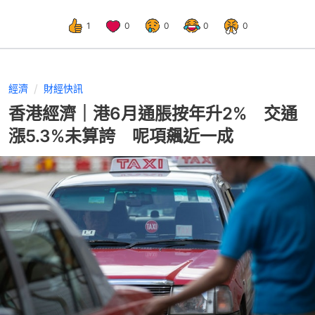
1
0
0
0
0
經濟
財經快訊
香港經濟｜港6月通脹按年升2% 交通
漲5.3%未算誇 呢項飆近一成