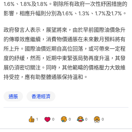
1.6%、1.8%及1.8%。剔除所有政府一次性紓困措施的
影響，相應升幅則分別為1.6%、1.3%、1.7%及1.7%。
政府發言人表示，展望將來，由於早前國際油價急升
的傳導效應繼續，消費物價通脹在未來數月預料將有
所上升。國際油價近期自高位回落，或可帶來一定程
度的紓緩，然而，近期中東緊張局勢再度升溫，其發
展仍須密切關注。同時，其他範疇的價格壓力大致維
持受控，應有助整體通脹保持溫和。
通脹
香港經濟
1
0
0
0
0