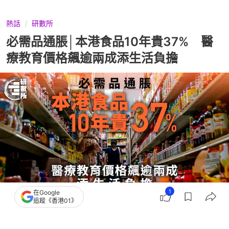
熱話
研數所
必需品通脹│本港食品10年貴37% 醫
療教育價格飆逾兩成添生活負擔
1
在Google
追蹤《香港01》
撰文：
數因斯坦
出版：
2026-06-02 12:30
更新：
2026-06-02 16:52