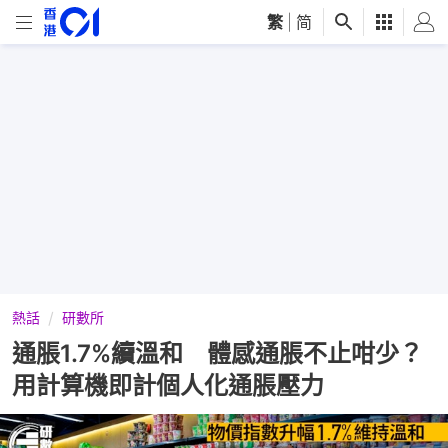
繁
|
简
熱話
研數所
通脹1.7%續溫和 體感通脹不止咁少？
用計算機即計個人化通脹壓力