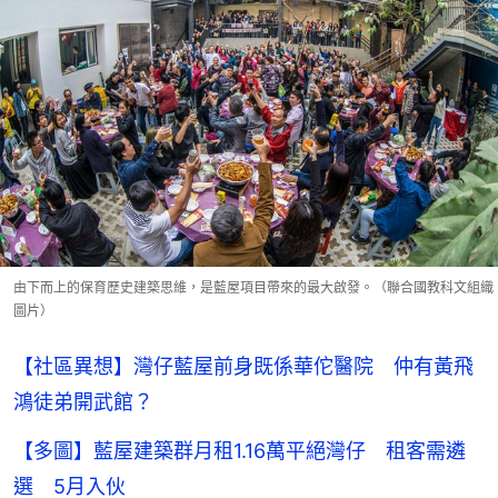
由下而上的保育歷史建築思維，是藍屋項目帶來的最大啟發。（聯合國教科文組織
圖片）
【社區異想】灣仔藍屋前身既係華佗醫院 仲有黃飛
鴻徒弟開武館？
【多圖】藍屋建築群月租1.16萬平絕灣仔 租客需遴
選 5月入伙