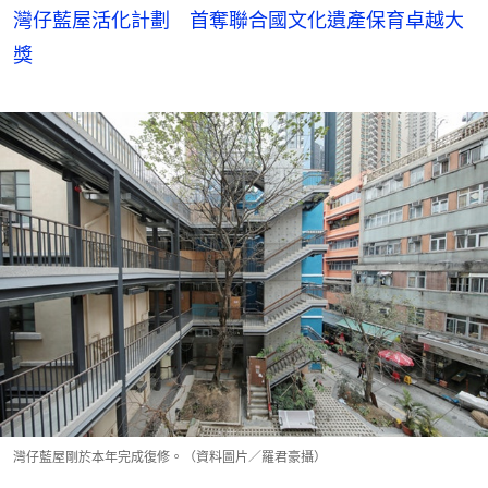
灣仔藍屋活化計劃 首奪聯合國文化遺產保育卓越大
獎
灣仔藍屋剛於本年完成復修。（資料圖片／羅君豪攝）