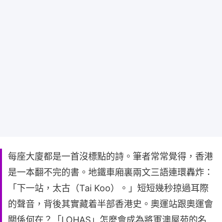
每座大廈都是一首沒標點的詩。筆者常常覺得，香港
是一本翻不完的書。地鐵車廂裏兩文三語連環轟炸：
「下一站，太古（Tai Koo）。」短短幾秒掠過耳際
的聲音，背後其實藏着半部香港史。奧運站跟奧運會
關係何在？「LOHAS」怎麼會成為將軍澳屋苑的名