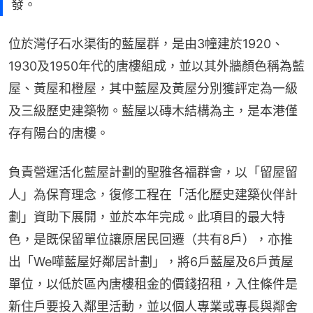
發。
位於灣仔石水渠街的藍屋群，是由3幢建於1920、
1930及1950年代的唐樓組成，並以其外牆顏色稱為藍
屋、黃屋和橙屋，其中藍屋及黃屋分別獲評定為一級
及三級歷史建築物。藍屋以磚木結構為主，是本港僅
存有陽台的唐樓。
負責營運活化藍屋計劃的聖雅各福群會，以「留屋留
人」為保育理念，復修工程在「活化歷史建築伙伴計
劃」資助下展開，並於本年完成。此項目的最大特
色，是既保留單位讓原居民回遷（共有8戶），亦推
出「We嘩藍屋好鄰居計劃」，將6戶藍屋及6戶黃屋
單位，以低於區內唐樓租金的價錢招租，入住條件是
新住戶要投入鄰里活動，並以個人專業或專長與鄰舍