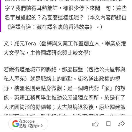
字？我們聽得耳熟能詳，卻很少停下來問一句：這些
名字是誰起的？為甚麼這樣起呢？（本文內容節錄自
《道譯有道：藏在譯名裏的香港故事》。）
文：兆元Tera（翻譯與文案工作室創立人，畢業於港
大文學院，主修翻譯研究與比較文學）
若說街道是城市的脈絡，那麼樓盤（包括公共屋邨與
私人屋苑）就是脈絡上的節點。街名道出政權的視
野，樓盤名則更貼身微觀：是一個時代對「家」的想
像。英籍工務司畢生推動公屋設獨立廁所，於是有了
大坑圓筒形的勵德邨；太古船塢退役後，原址闢建藍
籌屋苑太古城；新市鎮成立、徙置政策推行，於是有
在Google
了瀝源邨的「榮華富貴」、大興邨的「昌盛泰耀」
追蹤《香港01》