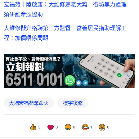
宏福苑｜陸啟康：大維修屬老大難 街坊無力處理
須研誰牽頭協助
大維修擬升格聘第三方監督 富善居民指助理解工
程：加價唔係問題
大埔宏福苑奪命火
樓宇復修
3
0
0
1
0