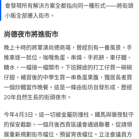
會發現所有解決方案全都指向同一種形式——將街頭
小販全部遷入街市。
尚德夜市將進街市
晚上十時的將軍澳尚德商場，曾經別有一番風景。手
推車逐一就位，咖喱魚蛋、串燒、手抓餅、車仔麵、
糖水，一檔接一檔開市。下班歸途的打工仔買一碗碗
仔翅，補習後的中學生買一串魚蛋果腹，獨居長者買
一個炒麵當作晚餐。這是一條由街坊自發形成、歷經
20年自然生長的街頭夜市。
今年4月3日，這一切被金屬防撞柱、鐵馬與徹夜駐守
的保安截斷。一個月後西貢區議會通過聯署，促請領
展重新規劃街市檔位、預留宵夜檔位。立法會議員方