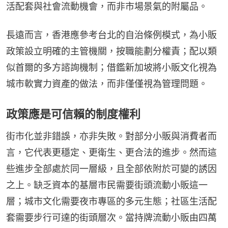
活配套與社會流動機會，而非市場景氣的附屬品。
長遠而言，香港應參考台北的自治條例模式，為小販
政策設立明確的主管機關，按職能劃分權責；配以類
似首爾的多方諮詢機制；借鑑新加坡將小販文化視為
城市軟實力資產的做法，而非僅僅視為管理問題。
政策應是可信賴的制度權利
街市化並非錯誤，亦非失敗。對部分小販與消費者而
言，它代表更穩定、更衛生、更合法的進步。然而這
些進步全部處於同一層級，且全部依附於可變的誘因
之上。缺乏資本的基層市民需要街頭流動小販這一
層；城市文化需要夜市專區的多元生態；社區生活配
套需要步行可達的街頭層次。當持牌流動小販由四萬