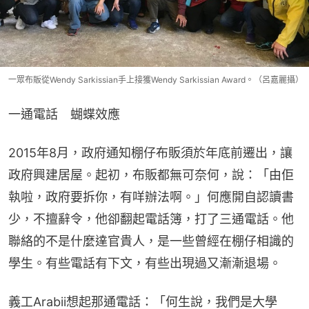
一眾布販從Wendy Sarkissian手上接獲Wendy Sarkissian Award。（呂嘉麗攝）
一通電話　蝴蝶效應
2015年8月，政府通知棚仔布販須於年底前遷出，讓
政府興建居屋。起初，布販都無可奈何，說：「由佢
執啦，政府要拆你，有咩辦法啊。」何應開自認讀書
少，不擅辭令，他卻翻起電話簿，打了三通電話。他
聯絡的不是什麼達官貴人，是一些曾經在棚仔相識的
學生。有些電話有下文，有些出現過又漸漸退場。
義工Arabii想起那通電話：「何生說，我們是大學