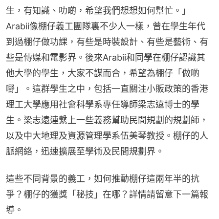
生，有知識、叻啲，希望我們想想如何幫忙。」
Arabii像棚仔義工團隊裏不少人一樣，曾在學生年代
到過棚仔做功課，有些是時裝設計、有些是藝術、有
些是傳媒和電影界。後來Arabii和同學在棚仔認識其
他大學的學生，大家不謀而合，希望為棚仔「做啲
嘢」。這群學生之中，包括一直關注小販政策的香港
理工大學應用社會科學系專任導師梁志遠博士的學
生。梁志遠連繫上一些義務幫助民間規劃的規劃師，
以及中大地理及資源管理學系伍美琴教授。棚仔的人
脈網絡，迅速擴展至學術及民間規劃界。
這些不同背景的義工，如何推動棚仔這兩年半的抗
爭？棚仔的獲獎「秘技」在哪？詳情請留意下一篇報
導。