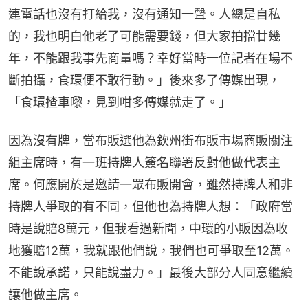
連電話也沒有打給我，沒有通知一聲。人總是自私
的，我也明白他老了可能需要錢，但大家拍擋廿幾
年，不能跟我事先商量嗎？幸好當時一位記者在場不
斷拍攝，食環便不敢行動。」後來多了傳媒出現，
「食環揸車嚟，見到咁多傳媒就走了。」
因為沒有牌，當布販選他為欽州街布販市場商販關注
組主席時，有一班持牌人簽名聯署反對他做代表主
席。何應開於是邀請一眾布販開會，雖然持牌人和非
持牌人爭取的有不同，但他也為持牌人想：「政府當
時是說賠8萬元，但我看過新聞，中環的小販因為收
地獲賠12萬，我就跟他們說，我們也可爭取至12萬。
不能說承諾，只能說盡力。」最後大部分人同意繼續
讓他做主席。