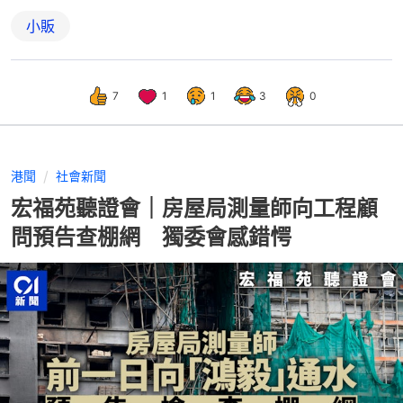
小販
7
1
1
3
0
港聞
社會新聞
宏福苑聽證會｜房屋局測量師向工程顧
問預告查棚網 獨委會感錯愕