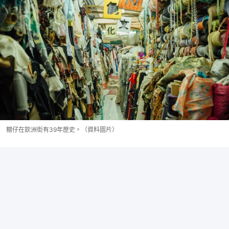
棚仔在欽洲街有39年歷史。（資料圖片）