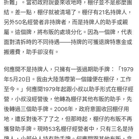
折難」。當初政府說要來收地時，棚仔並不是那麼團
結。差一點，棚仔就被清場了。棚仔有21名持牌人，
另外50名經營者非持牌者，而是持牌人的助手或親
屬。這個牌，將布販的處境分化。因為一個牌，代表
面對清拆時的不同待遇——持牌的可獲退牌特惠金或
搬遷費，助手卻沒有。
何應開不是持牌人，只擁有一張過期助手牌：「1979
年5月20日。我由大陸落嚟第一個鐘便在棚仔，工作
至今。」何應開1979年起跟小叔以助手形式在棚仔經
營，小叔沒經營後，他轉為棚仔其他布販的助手，先
後轉過三個助手牌。2006年，政府意圖收回棚仔用
地，遭反對後不了了之，但那時起，棚仔的布販不再
獲發助手牌。現時53名棚仔經營者中，只有三名是持
牌人，小部分人持有助手牌。何應開跟其他布販，拿