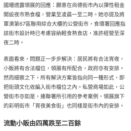
國珊透露領展的回應：願意在尚德街市內以彈性租金
開設夜市熟食檔，營業至凌晨一至二時。她亦提及將
軍澳第67區聯用綜合大樓的公營街市，食環署回應指
該街市設計時已考慮容納輕食熟食店，准許經營至深
夜二時。
表面看來，問題正一步步解決：居民將有合法宵夜，
小販將有合法檔位，領展有所配合，政府亦有安排。
然而細察之下，所有解決方案皆指向同一種形式，即
把街頭文化收編入街市檔位之內。私營商場如此，公
營街市亦如是，連聯署所引用的參考案例，領展旗下
的彩明街市「宵夜美食街」也同樣是街市內的安排。
流動小販由四萬跌至二百餘