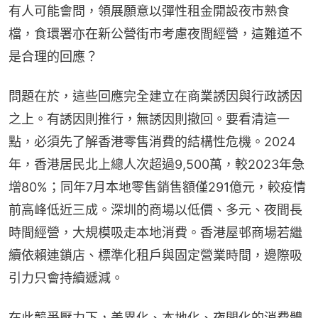
有人可能會問，領展願意以彈性租金開設夜市熟食
檔，食環署亦在新公營街市考慮夜間經營，這難道不
是合理的回應？
問題在於，這些回應完全建立在商業誘因與行政誘因
之上。有誘因則推行，無誘因則撤回。要看清這一
點，必須先了解香港零售消費的結構性危機。2024
年，香港居民北上總人次超過9,500萬，較2023年急
增80%；同年7月本地零售銷售額僅291億元，較疫情
前高峰低近三成。深圳的商場以低價、多元、夜間長
時間經營，大規模吸走本地消費。香港屋邨商場若繼
續依賴連鎖店、標準化租戶與固定營業時間，邊際吸
引力只會持續遞減。
在此競爭壓力下，差異化、本地化、夜間化的消費體