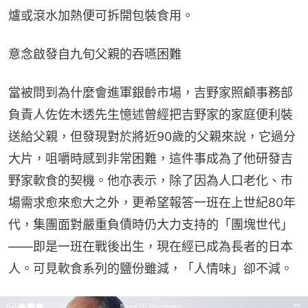
爐或滾水加熱便可拆開包裝食用。
意念啟發自九旬父親的吞嚥困難
當被問到為什麼會進軍銀齡市場，吉野家照顧事務部
負責人佐佐木透先生憶述曾經把吉野家的家庭便利裝
送給父親，但發現對於將近90歲的父親來說，它過分
大片，咀嚼時感到非常困難，這件事成為了他研發吉
野家軟食的契機。他亦表示，除了因為人口老化、市
場需求愈來愈大之外，更希望報答一班在上世紀80年
代，集團面對嚴重負債時仍大力支持的「團塊世代」
——即是一班在戰後出生，現在經已成為長者的日本
人。可見軟食系列的鹽份雖減，「人情味」卻不減。