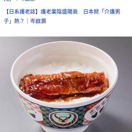
【日系護老誌】護老業陰盛陽衰 日本掀「介護男
子」熱？｜岑啟灝