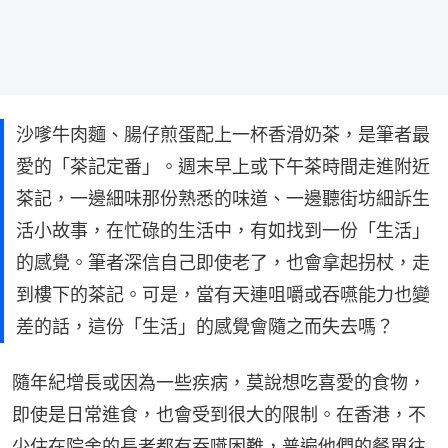
沙嗲牛肉麵、腸仔煎蛋配上一杯香滑奶茶，是筆者最
愛的「茶記定番」。週末早上或下午茶時間走進附近
茶記，一邊細味那份熟悉的味道、一邊聽街坊細訴生
活小故事，在忙碌的生活中，有如找到一份「生活」
的感覺。筆者深信自己即使老了，也會拿起拐杖，走
到樓下的茶記。可是，當有天連咀嚼或吞嚥能力也變
差的話，這份「生活」的感覺會隨之而失去嗎？
隨年紀增長或因為一些疾病，莫說想吃喜愛的食物，
即使是日常進食，也會受到很大的限制。在香港，不
少住在院舍的長者都有吞嚥困難，普遍他們的餐單往