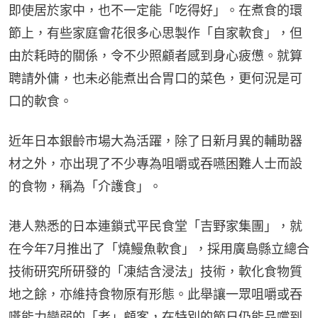
即使居於家中，也不一定能「吃得好」。在煮食的環
節上，有些家庭會花很多心思製作「自家軟食」，但
由於耗時的關係，令不少照顧者感到身心疲憊。就算
聘請外傭，也未必能煮出合胃口的菜色，更何況是可
口的軟食。
近年日本銀齡市場大為活躍，除了日新月異的輔助器
材之外，亦出現了不少專為咀嚼或吞嚥困難人士而設
的食物，稱為「介護食」。
港人熟悉的日本連鎖式平民食堂「吉野家集團」，就
在今年7月推出了「燒鰻魚軟食」，採用廣島縣立總合
技術研究所研發的「凍結含浸法」技術，軟化食物質
地之餘，亦維持食物原有形態。此舉讓一眾咀嚼或吞
嚥能力變弱的「老」顧客，在特別的節日仍能品嚐到