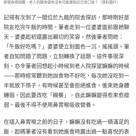
即使吞嚥困難，老人的膳食還有沒有可能更貼近日常口味？（資料圖片）
記得有次到了一間位於九龍的院舍探訪，那時剛好是
院友吃完午飯的時間。筆者走到一位婆婆面前跟她聊
天，婆婆起初還露出親切的笑容，然後筆者問她：
「午飯好吃嗎？」婆婆便立刻面色一沉，搖搖頭。筆
者自知問錯了問題，立刻轉換了話題。這件事很深
刻，亦令筆者回想起小時候到老人院探望嫲嫲的時候
——那時經常聽到她說食物不好吃，每次她沒吃到一
半就放下筷子，有時候甚至會拒絕進食。後來她身體
轉弱，因此要改吃「糊餐」，自此嫲嫲變得愈來愈瘦
弱，最後不得不使用鼻胃喉吸收營養。
在插入鼻胃喉之前的日子，嫲嫲沒有吃過一頓滿足的
飯，起碼筆者沒有看到她進食時露出過一點喜悅的表