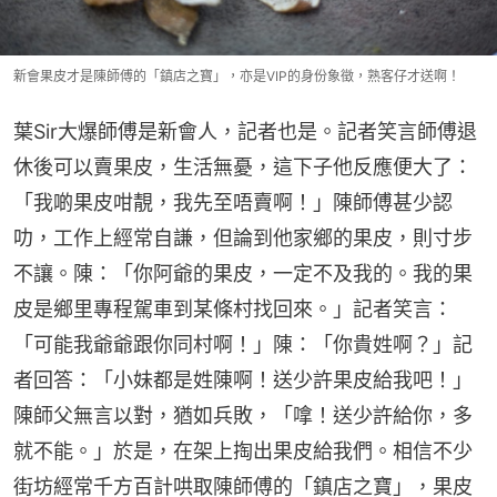
新會果皮才是陳師傅的「鎮店之寶」，亦是VIP的身份象徵，熟客仔才送啊！
葉Sir大爆師傅是新會人，記者也是。記者笑言師傅退
休後可以賣果皮，生活無憂，這下子他反應便大了：
「我啲果皮咁靚，我先至唔賣啊！」陳師傅甚少認
叻，工作上經常自謙，但論到他家鄉的果皮，則寸步
不讓。陳：「你阿爺的果皮，一定不及我的。我的果
皮是鄉里專程駕車到某條村找回來。」記者笑言：
「可能我爺爺跟你同村啊！」陳：「你貴姓啊？」記
者回答：「小妹都是姓陳啊！送少許果皮給我吧！」
陳師父無言以對，猶如兵敗，「嗱！送少許給你，多
就不能。」於是，在架上掏出果皮給我們。相信不少
街坊經常千方百計哄取陳師傅的「鎮店之寶」，果皮