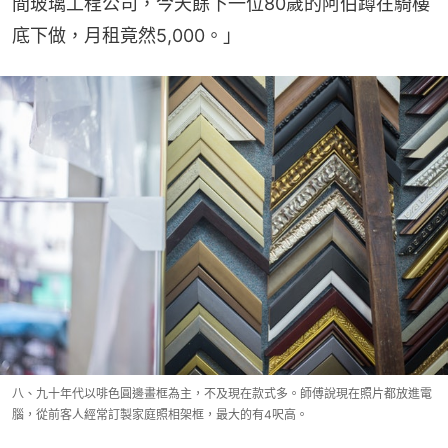
間玻璃工程公司，今天餘下一位80歲的阿伯蹲在騎樓
底下做，月租竟然5,000。」
八、九十年代以啡色圓邊畫框為主，不及現在款式多。師傅說現在照片都放進電
腦，從前客人經常訂製家庭照相架框，最大的有4呎高。