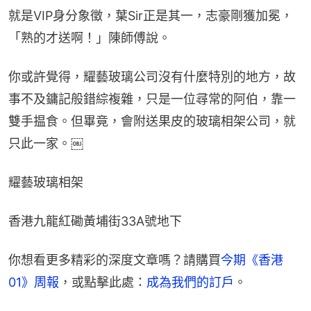
就是VIP身分象徵，葉Sir正是其一，志豪剛獲加冕，
「熟的才送啊！」陳師傅說。
你或許覺得，耀藝玻璃公司沒有什麼特別的地方，故
事不及鏞記般錯綜複雜，只是一位尋常的阿伯，靠一
雙手揾食。但畢竟，會附送果皮的玻璃相架公司，就
只此一家。￼
耀藝玻璃相架
香港九龍紅磡黃埔街33A號地下
你想看更多精彩的深度文章嗎？請購買
今期《香港
01》周報
，或點擊此處：
成為我們的訂戶
。