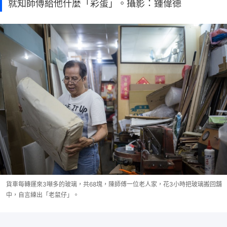
就知師傅給他什麼「彩蛋」。攝影：鍾偉德
貨車每轉運來3噸多的玻璃，共68塊，陳師傅一位老人家，花3小時把玻璃搬回舖
中，自言練出「老鼠仔」。