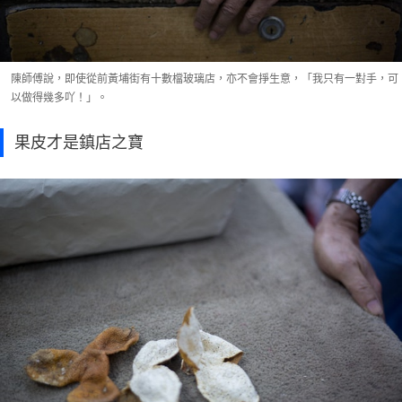
陳師傅說，即使從前黃埔街有十數檔玻璃店，亦不會掙生意，「我只有一對手，可
以做得幾多吖！」。
果皮才是鎮店之寶