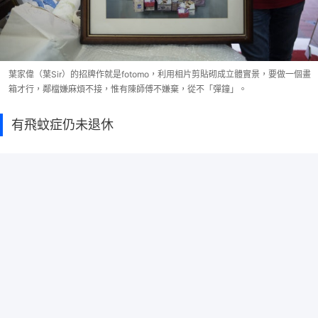
葉家偉（葉Sir）的招牌作就是fotomo，利用相片剪貼砌成立體實景，要做一個畫
箱才行，鄰檔嫌麻煩不接，惟有陳師傅不嫌棄，從不「彈鐘」。
有飛蚊症仍未退休