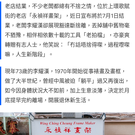
老店結業，不少老闆都總有不捨之情，位於上環歌賦
街的老店「永禎祥畫架」，近日宣布將於7月1日結
業，老闆李耀漢卻展現豁達斷捨離，丟掉舖中舊物毫
不猶豫，相伴相依數十載的工具「老拍檔」，亦豪爽
轉贈有志人士，他笑說：「冇話唔捨得㗎，過程嚟㗎
嘛，人生新階段」。
現年73歲的李耀漢，1970年開始從事裱畫及畫框，
做了大半世紀，曾經中風被迫「躺平」過又再復出，
如今因身體狀況大不如前，加上生意淡薄，決定於月
底提早完約離場，開展退休新生活。