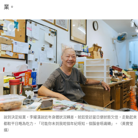
業。
說到決定結業，李耀漢說近年身體狀況轉差，就如受訪當日便狀態欠佳，走動起來
都較平日略為吃力，「可能你未到我呢個年紀唔知，個腦會唔識轉」。（黃寶瑩
攝）