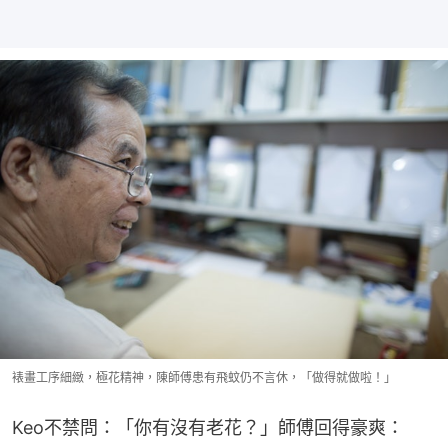
裱畫工序細緻，極花精神，陳師傅患有飛蚊仍不言休，「做得就做啦！」
Keo不禁問：「你有沒有老花？」師傅回得豪爽：