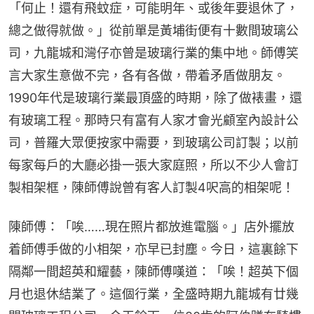
「何止！還有飛蚊症，可能明年、或後年要退休了，
總之做得就做。」從前單是黃埔街便有十數間玻璃公
司，九龍城和灣仔亦曾是玻璃行業的集中地。師傅笑
言大家生意做不完，各有各做，帶着矛盾做朋友。
1990年代是玻璃行業最頂盛的時期，除了做裱畫，還
有玻璃工程。那時只有富有人家才會光顧室內設計公
司，普羅大眾便按家中需要，到玻璃公司訂製；以前
每家每戶的大廳必掛一張大家庭照，所以不少人會訂
製相架框，陳師傅說曾有客人訂製4呎高的相架呢！
陳師傅：「唉……現在照片都放進電腦。」店外擺放
着師傅手做的小相架，亦早已封塵。今日，這裏餘下
隔鄰一間超英和耀藝，陳師傅嘆道：「唉！超英下個
月也退休結業了。這個行業，全盛時期九龍城有廿幾