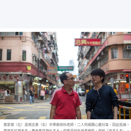
葉家偉（左）是周志豪（右）中學藝術科老師，二人同樣關心舊社區，因此投緣。
葉居於紅磡多年，慶幸舊區變化不大，但看見田生地產進駐，就知「命不久矣」。