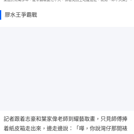
膠水王爭霸戰
記者跟着志豪和葉家偉老師到耀藝取畫，只見師傅捧
着紙皮箱走出來，邊走邊說：「嘩，你說灣仔那間裱