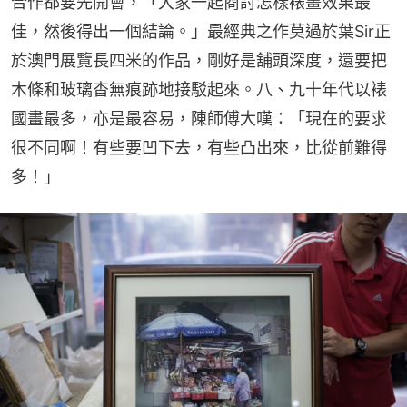
合作都要先開會，「大家一起商討怎樣裱畫效果最
佳，然後得出一個結論。」最經典之作莫過於葉Sir正
於澳門展覽長四米的作品，剛好是舖頭深度，還要把
木條和玻璃杳無痕跡地接駁起來。八、九十年代以裱
國畫最多，亦是最容易，陳師傅大嘆：「現在的要求
很不同啊！有些要凹下去，有些凸出來，比從前難得
多！」