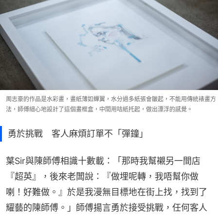
周志豪的作品是水彩畫，畫紙薄如蟬翼，水分過多紙張會皺起，不能用傳統裱畫方
法，師傅細心地設計了這個畫框盒，中間用咭紙托起，做出漂浮的感覺。
勇於挑戰 客人麻煩訂單不「彈鐘」
葉Sir與陳師傅相識十數載：「那時我幫襯另一間店
『超英』，後來老闆說：『做埋呢轉，我唔幫你做
喇！好難做。』於是我漫無目標地在街上找，找到了
耀藝的陳師傅。」師傅揚言勇於接受挑戰，任何客人