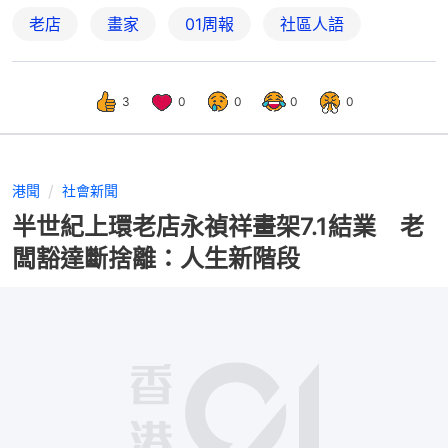
老店
畫家
01周報
社區人語
3
0
0
0
0
港聞
社會新聞
半世紀上環老店永禎祥畫架7.1結業 老
闆豁達斷捨離：人生新階段