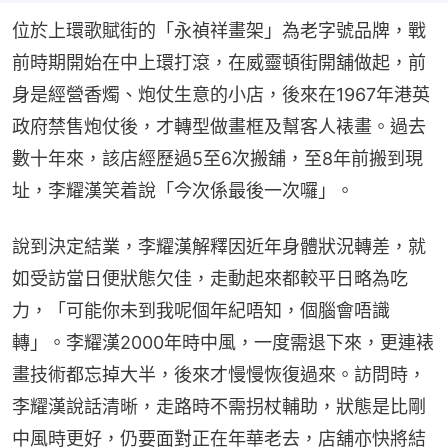
位於上環歌賦街的「永禎祥畫架」為老字號品牌，戰
前時期開始在中上環打滾，在威靈頓街開舖做起，前
身是經營香燭、炮仗生意的小店，後來在1967年港英
政府禁售炮仗後，才轉型做畫框及幫客人裱畫。過去
數十年來，該店經歷過5至6次搬舖，至8年前搬到現
址，李耀漢笑着說「今次係最後一次囉」。
說到決定結業，李耀漢解釋因近年身體狀況轉差，就
如受訪當日便狀態欠佳，走動起來都較平日略為吃
力，「可能你未到我呢個年紀唔知，個腦會唔識
轉」。李耀漢2000年時中風，一度需退下來，更連裱
畫技術都忘掉大半，後來才慢慢恢復過來。訪問時，
李耀漢說話清晰，走路時不需拐杖輔助，狀態是比剛
中風時更好，仍要面對正在年華老去，店舖亦快將結