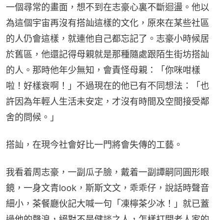
一個尋常的畫面，想不到在志豪心裏不斷迴盪。他以
為這個宇宙再沒有搭訕這樣的文化，原來在某些社區
的人仍會這樣，就連他自己都忘記了。志豪小時候居
於舊區，他還記得母親就是那種隨處跟陌生街坊搭訕
的人。那時他年少無知，會責怪母親：「你咪咁樣
啦！好樣衰啊！」不過現在的他已有不同想法：「也
許因為年輕人生活未安定，才沒有時間及空間接受鄰
舍的問候。」
搭訕，在現今社會好比一門將會失傳的工藝。
我看着周志豪，一副瓜子臉，戴着一副譚嗣同圓形眼
鏡，一身文青look，斯斯文文，乖乖仔，說話時聲音
細小，茶餐廳伙記大喊一句「凍檸茶少冰！」就已蓋
過他的聲浪，絕對不是健談之人，怎樣打開老人家的