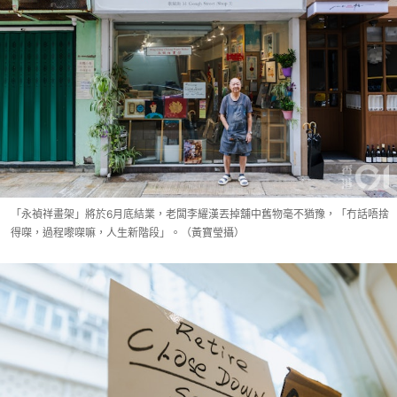
「永禎祥畫架」將於6月底結業，老闆李耀漢丟掉舖中舊物毫不猶豫，「冇話唔捨
得㗎，過程嚟㗎嘛，人生新階段」。（黃寶瑩攝）