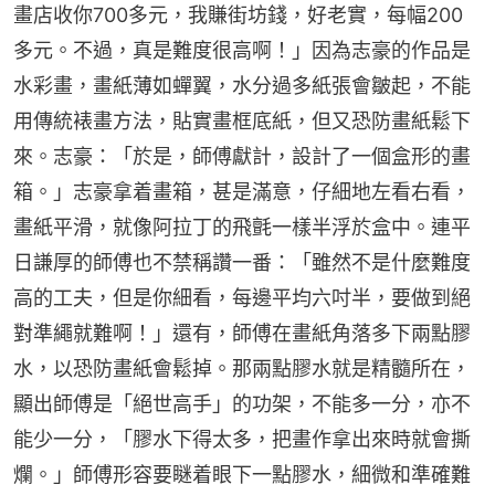
畫店收你700多元，我賺街坊錢，好老實，每幅200
多元。不過，真是難度很高啊！」因為志豪的作品是
水彩畫，畫紙薄如蟬翼，水分過多紙張會皺起，不能
用傳統裱畫方法，貼實畫框底紙，但又恐防畫紙鬆下
來。志豪：「於是，師傅獻計，設計了一個盒形的畫
箱。」志豪拿着畫箱，甚是滿意，仔細地左看右看，
畫紙平滑，就像阿拉丁的飛氈一樣半浮於盒中。連平
日謙厚的師傅也不禁稱讚一番：「雖然不是什麼難度
高的工夫，但是你細看，每邊平均六吋半，要做到絕
對準繩就難啊！」還有，師傅在畫紙角落多下兩點膠
水，以恐防畫紙會鬆掉。那兩點膠水就是精髓所在，
顯出師傅是「絕世高手」的功架，不能多一分，亦不
能少一分，「膠水下得太多，把畫作拿出來時就會撕
爛。」師傅形容要瞇着眼下一點膠水，細微和準確難