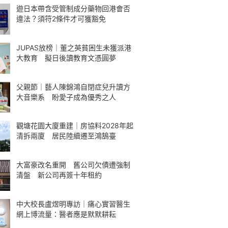
遊日本帶含受管制成分藥物回港會否
違法？須符2條件才可獲豁免
JUPAS放榜｜董之英貧困生未獲派港
大教育 擬日後讀教育文憑圓夢
父親節｜藝人陳錦鴻自閉症兒升讀方
大音樂系 盼愛子成為優秀之人
觀塘花園大廈重建｜房協料2028年起
清拆兩廈 居民陸續遷至鴻鵠臺
大富豪改名重開 舊公司欠債遭強制
清盤 新公司再簽十年租約
中大校長盧煜明專訪｜痛心實習醫生
網上博流量：醫者應是默默耕耘