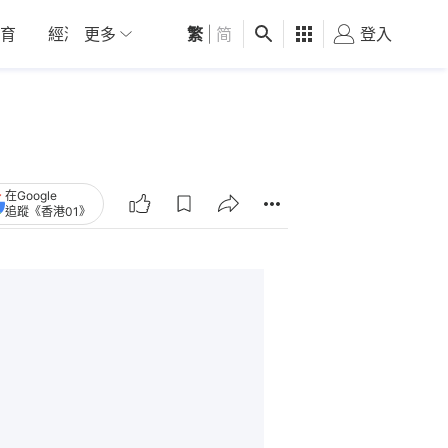
育
經濟
更多
01深圳
繁
觀點
|
简
健康
好食玩飛
登入
女
在Google
追蹤《香港01》