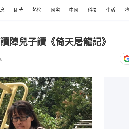
息
即時
熱榜
國際
中國
科技
生活
體
讀障兒子讀《倚天屠龍記》
8