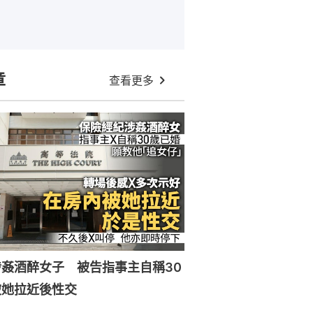
章
查看更多
姦酒醉女子 被告指事主自稱30
被她拉近後性交