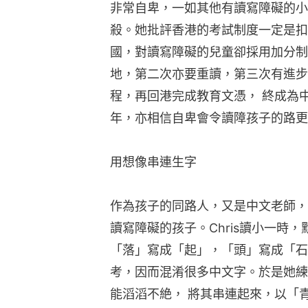
非常自卑，一如其他有讀寫障礙的小
殺。她批評香港的考試制度一定是扣
國，對讀寫障礙的兒童卻採用加分制
地，第二次亦要重讀，第三次有進步
程，再回港完成教育文憑， 終成為
年，亦相信自卑會令讀障孩子的路更
用想像串連生字
作為孩子的同路人，又是中文老師，
讀寫障礙的孩子。Chris讀小一時
「落」寫成「起」，「頭」寫成「石
考，因而混淆很多中文字。於是她練
能滔滔不絶， 將其串連起來，以「