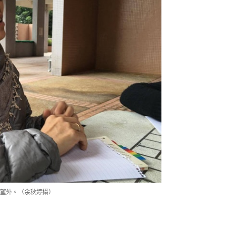
望外。（余秋婷攝）