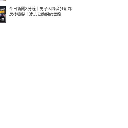
今日新聞8分鐘｜男子因噪音狂斬鄰
居後墮斃｜凌志公路踩線舞龍
:49