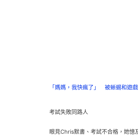
「媽媽，我快瘋了」 被蜥蜴和遊戲
考試失敗同路人
眼見Chris默書、考試不合格，她