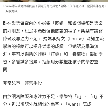
Louise認為讀寫障礙的孩子要走的路比其他人艱難，但作為父母一定要陪伴在旁。
（余秋婷攝）
卧在樂樂臂彎內的小蜥蜴「蘇蜥」和遊戲機都是樂樂
的好朋友，也是兩顆啟發他閱讀的種子。樂樂有讀寫
障礙及專注力不足， 媽媽李婉文（Louise）深知主流
學校的操練可以提升樂樂的成績，但她認為學海無
涯，寧可以樂樂的興趣「打機」和「養寵物」鼓勵學
習，多嘗試多接觸，拒絕用分數框起孩子的學習空
間。
非常兒童　非常手段
由於讀寫障礙和專注力不足，樂樂會「b」、「d」不
分，難以辨認外貌相似的串字，「want」寫成