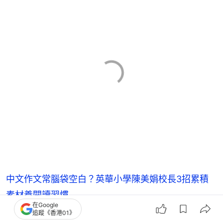
中文作文常腦袋空白？英華小學陳美娟校長3招累積
素材養閱讀習慣
在Google
追蹤《香港01》
中文學習應從部首建立語境勿背生字 嶺小吳校長分