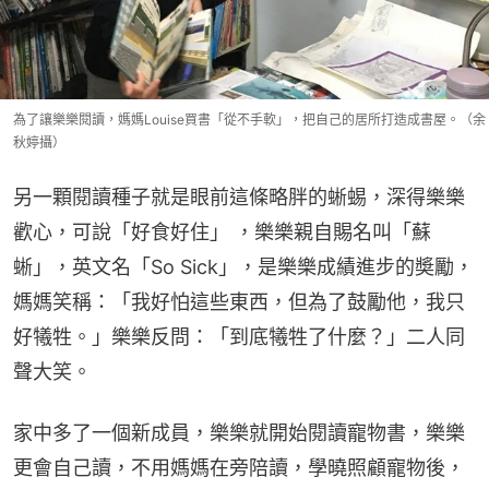
為了讓樂樂閱讀，媽媽Louise買書「從不手軟」，把自己的居所打造成書屋。（余
秋婷攝）
另一顆閱讀種子就是眼前這條略胖的蜥蜴，深得樂樂
歡心，可說「好食好住」 ，樂樂親自賜名叫「蘇
蜥」，英文名「So Sick」，是樂樂成績進步的奬勵，
媽媽笑稱：「我好怕這些東西，但為了鼓勵他，我只
好犧牲。」樂樂反問：「到底犧牲了什麼？」二人同
聲大笑。
家中多了一個新成員，樂樂就開始閱讀寵物書，樂樂
更會自己讀，不用媽媽在旁陪讀，學曉照顧寵物後，