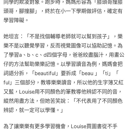
同學的欺凌對象。跑步時，媽媽形容為「膝頭哥撞膝
頭哥，腳撞腳」，終於在小一下學期做評估，確定有
學習障礙。
她坦言：「不是找個輔導老師就可以幫到孩子」，樂
樂不是以聽覺學習，反而視覺圖像可以協助記憶。為
了學習a、b、c、d四個字母，爸爸絞盡腦汁，用畫公
仔的方法幫助樂樂記憶。以學習讀音為例，媽媽會把
詞語分拆，「beautiful」要拆成「beau 」「ti」「 
ful」三個部分，教導樂樂讀音，所以他的生字簿又紅
又藍，Louise用不同顏色的筆教導他辨認不同的音，
縱然用盡方法，但她苦笑說：「不代表用了不同顏色
辨認，就一定可以學懂。」
為了讓樂樂有更多學習機會，Louise買圖書從不手