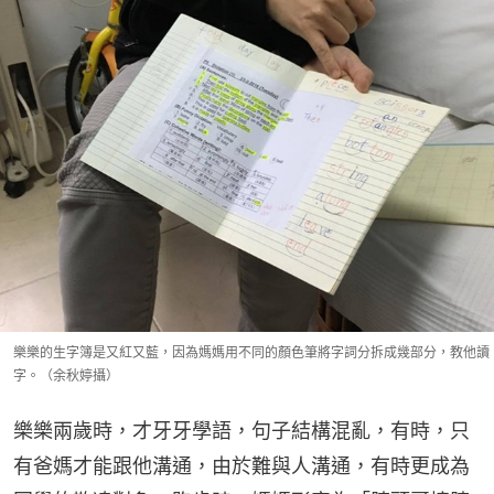
樂樂的生字簿是又紅又藍，因為媽媽用不同的顏色筆將字詞分拆成幾部分，教他讀
字。（余秋婷攝）
樂樂兩歲時，才牙牙學語，句子結構混亂，有時，只
有爸媽才能跟他溝通，由於難與人溝通，有時更成為