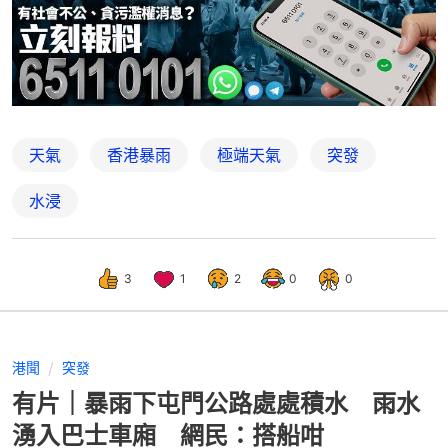
天氣
香港暴雨
極端天氣
突發
水浸
3
1
2
0
0
港聞
突發
有片｜暴雨下屯門公路處處積水 雨水
湧入巴士車廂 網民：搭船咁