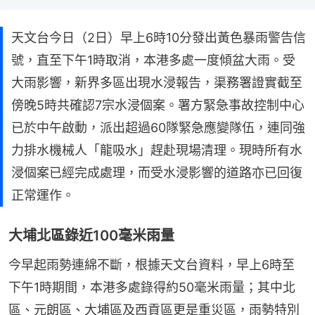
天文台今日（2日）早上6時10分發出黃色暴雨警告信
號，直至下午1時取消，本港多處一度傾盆大雨。受
大雨影響，新界多區出現水浸報告，渠務署證實截至
傍晚5時共確認7宗水浸個案。署方緊急事故控制中心
已於中午啟動，派出超過60隊緊急應變隊伍，連同強
力排水機械人「龍吸水」趕赴現場清理。現時所有水
浸個案已經完成處理，而受水浸影響的道路亦已回復
正常運作。
大埔北區錄近100毫米雨量
今早起雨勢連綿不斷，根據天文台資料，早上6時至
下午1時期間，本港多處錄得約50毫米雨量；其中北
區、元朗區、大埔區及西貢區更是重災區，雨勢特別