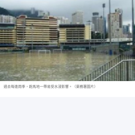
過去每逢雨季，跑馬地一帶易受水浸影響。（渠務署圖片）