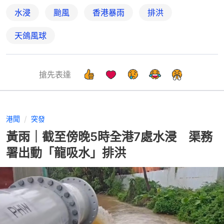
水浸
颱風
香港暴雨
排洪
天鴿風球
搶先表達
港聞
突發
黃雨｜截至傍晚5時全港7處水浸 渠務
署出動「龍吸水」排洪