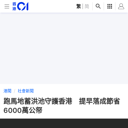
繁
|
简
港聞
社會新聞
跑馬地蓄洪池守護香港 提早落成節省
6000萬公帑