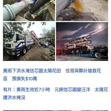
黃雨下洪水淹信芯園太陽花田 信哥與夥計搶救花
苗 預損失$10萬
有片｜黃雨生效近7小時 元朗信芯園變汪洋 太陽花
遭洪水掩沒