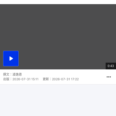
播
放
0:43
總
影
共
片
時
撰文：
凌逸德
間
出版：
2026-07-31 15:11
更新：
2026-07-31 17:22