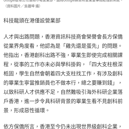
Google香港公司僅為市場營業部。圖為Google銷售和營業董事總經理尉俐妮。
（資料圖片／吳鍾坤 攝）
科技龍頭在港僅設營業部
人才與出路問題，香港資訊科技商會榮譽會長方保僑
從業界角度看，他認為是「雞先還是蛋先」的問題。
他指出，香港創科出路不強，畢業生即使完成相關課
程，從事的工作亦未必與學科掛鈎，「四大支柱根深
柢固，學生自然會朝着四大支柱找工作，有涉及創科
的畢業生寧當推銷員也不做本行，總之要賺到錢」，
以致科研人才供應不足，自然難吸引海外科研企業落
戶香港，進一步令具科研背景的畢業生看不見創科前
景，形成惡性循環。
依方保僑所言，香港至今仍未出現世界級創科企業，