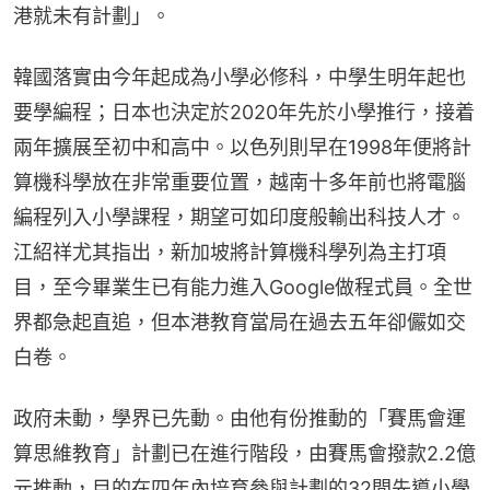
港就未有計劃」。
韓國落實由今年起成為小學必修科，中學生明年起也
要學編程；日本也決定於2020年先於小學推行，接着
兩年擴展至初中和高中。以色列則早在1998年便將計
算機科學放在非常重要位置，越南十多年前也將電腦
編程列入小學課程，期望可如印度般輸出科技人才。
江紹祥尤其指出，新加坡將計算機科學列為主打項
目，至今畢業生已有能力進入Google做程式員。全世
界都急起直追，但本港教育當局在過去五年卻儼如交
白卷。
政府未動，學界已先動。由他有份推動的「賽馬會運
算思維教育」計劃已在進行階段，由賽馬會撥款2.2億
元推動，目的在四年內培育參與計劃的32間先導小學