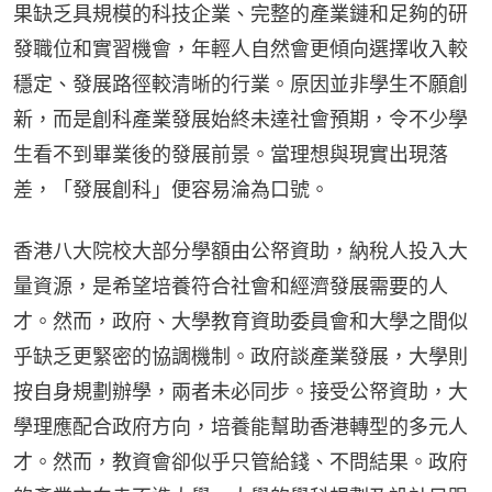
果缺乏具規模的科技企業、完整的產業鏈和足夠的研
發職位和實習機會，年輕人自然會更傾向選擇收入較
穩定、發展路徑較清晰的行業。原因並非學生不願創
新，而是創科產業發展始終未達社會預期，令不少學
生看不到畢業後的發展前景。當理想與現實出現落
差，「發展創科」便容易淪為口號。
香港八大院校大部分學額由公帑資助，納稅人投入大
量資源，是希望培養符合社會和經濟發展需要的人
才。然而，政府、大學教育資助委員會和大學之間似
乎缺乏更緊密的協調機制。政府談產業發展，大學則
按自身規劃辦學，兩者未必同步。接受公帑資助，大
學理應配合政府方向，培養能幫助香港轉型的多元人
才。然而，教資會卻似乎只管給錢、不問結果。政府