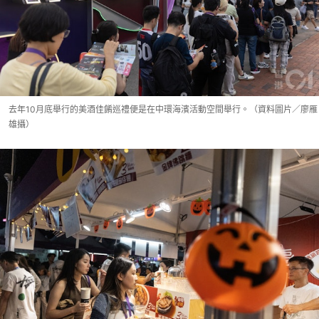
去年10月底舉行的美酒佳餚巡禮便是在中環海濱活動空間舉行。（資料圖片／廖雁
雄攝）