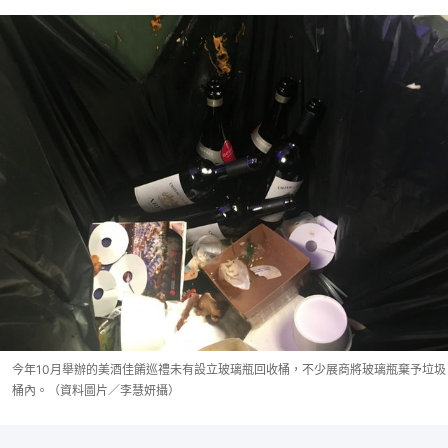
今年10月舉辦的美酒佳餚巡禮未有設立玻璃瓶回收桶，不少展商將玻璃瓶棄予垃圾
桶內。（資料圖片／李慧妍攝）