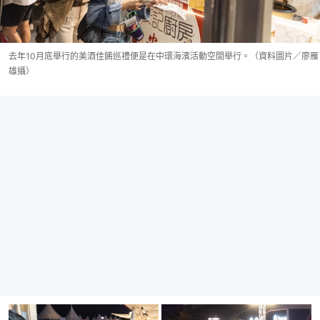
去年10月底舉行的美酒佳餚巡禮便是在中環海濱活動空間舉行。（資料圖片／廖雁
雄攝）