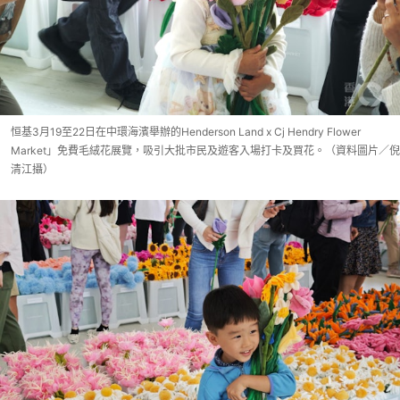
恒基3月19至22日在中環海濱舉辦的Henderson Land x Cj Hendry Flower
Market」免費毛絨花展覽，吸引大批市民及遊客入場打卡及買花。（資料圖片／倪
清江攝）