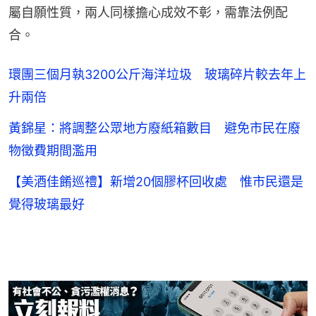
屬自願性質，兩人同樣擔心成效不彰，需靠法例配
合。
環團三個月執3200公斤海洋垃圾 玻璃碎片較去年上
升兩倍
黃錦星：將調整公眾地方廢紙箱數目 避免市民在廢
物徵費期間濫用
【美酒佳餚巡禮】新增20個膠杯回收處 惟市民還是
覺得玻璃最好