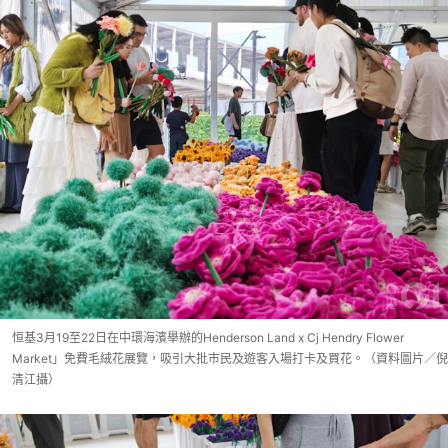
恒基3月19至22日在中環海濱舉辦的Henderson Land x Cj Hendry Flower
Market」免費毛絨花展覽，吸引大批市民及遊客入場打卡及買花。（資料圖片／倪
清江攝）