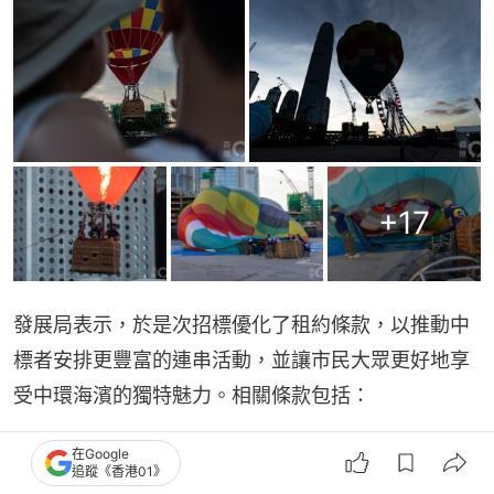
+
17
發展局表示，於是次招標優化了租約條款，以推動中
標者安排更豐富的連串活動，並讓市民大眾更好地享
受中環海濱的獨特魅力。相關條款包括：
（一）是次招標採用的「雙信封制」，將技術建議的
在Google
追蹤《香港01》
評分比重由從前的百分之四十增至百分之七十。技術