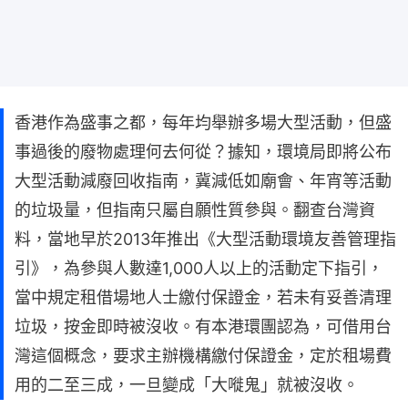
香港作為盛事之都，每年均舉辦多場大型活動，但盛
事過後的廢物處理何去何從？據知，環境局即將公布
大型活動減廢回收指南，冀減低如廟會、年宵等活動
的垃圾量，但指南只屬自願性質參與。翻查台灣資
料，當地早於2013年推出《大型活動環境友善管理指
引》，為參與人數達1,000人以上的活動定下指引，
當中規定租借場地人士繳付保證金，若未有妥善清理
垃圾，按金即時被沒收。有本港環團認為，可借用台
灣這個概念，要求主辦機構繳付保證金，定於租場費
用的二至三成，一旦變成「大嘥鬼」就被沒收。