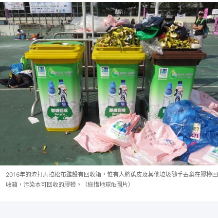
2016年的渣打馬拉松布雖設有回收箱，惟有人將蕉皮及其他垃圾隨手丟棄在膠樽回
收箱，污染本可回收的膠樽。（綠惜地球fb圖片）