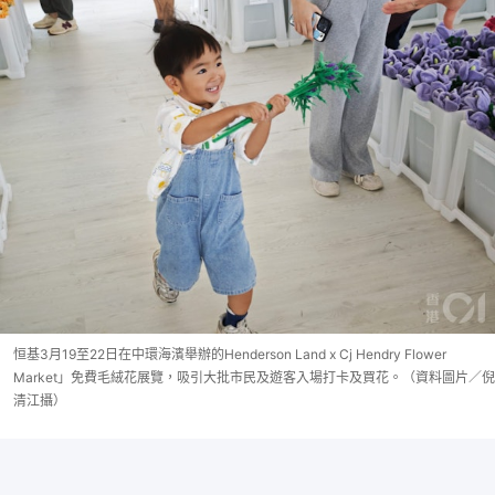
恒基3月19至22日在中環海濱舉辦的Henderson Land x Cj Hendry Flower
Market」免費毛絨花展覽，吸引大批市民及遊客入場打卡及買花。（資料圖片／倪
清江攝）