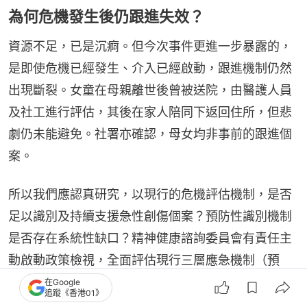
為何危機發生後仍跟進失效？
資源不足，已是沉痾。但今次事件更進一步暴露的，
是即使危機已經發生、介入已經啟動，跟進機制仍然
出現斷裂。女童在母親離世後曾被送院，由醫護人員
及社工進行評估，其後在家人陪同下返回住所，但悲
劇仍未能避免。社署亦確認，母女均非事前的跟進個
案。
所以我們應認真研究，以現行的危機評估機制，是否
足以識別及持續支援急性創傷個案？預防性識別機制
是否存在系統性缺口？精神健康諮詢委員會有責任主
動啟動政策檢視，全面評估現行三層應急機制（預
防、識別、介入）在危急個案上的實際執行漏洞，而
在Google
追蹤《香港01》
非等待下一宗悲劇發生後才亡羊補牢。