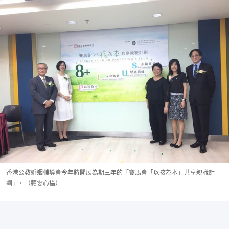
香港公教婚姻輔導會今年將開展為期三年的「賽馬會「以孩為本」共享親職計
劃」。（賴雯心攝）