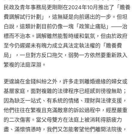
民政及青年事務局更剛剛在2024年10月推出了「贍養
費調解試行計劃」，這無疑是向前邁出的一步。但坦
白說，這類計劃目前仍像一塊「政策止痛貼」——治
標而不治本。調解雖然能暫時緩和氣氛，但由於政府
至今仍遲遲未有魄力成立具法定執法權的「贍養費
局」，一旦對方反口拖欠，弱勢一方依然要重新跌入
繁複的法庭深淵。
更遑論在金錢糾紛之外，許多走到離婚邊緣的婦女或
基層家庭，面對複雜的法律程序已經感到徬徨無助；
因為缺乏一站式、有系統的情緒、理財與法律支援，
他們往往在繁複且充滿敵意的訴訟過程中，經歷嚴重
的二次傷害。當父母雙方在法庭上被消耗得筋疲力
盡、滿懷憤懣時，我們又怎能奢望他們離開法院後，