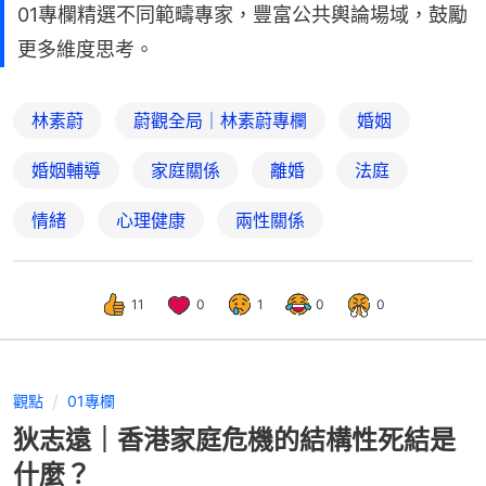
01專欄精選不同範疇專家，豐富公共輿論場域，鼓勵
更多維度思考。
林素蔚
蔚觀全局｜林素蔚專欄
婚姻
婚姻輔導
家庭關係
離婚
法庭
情緒
心理健康
兩性關係
11
0
1
0
0
觀點
01專欄
狄志遠｜香港家庭危機的結構性死結是
什麼？