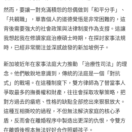
然而，要讓一對充滿積怨的怨偶做到「和平分手」、
「共親職」，單靠個人的道德覺悟是非常困難的，這
背後需要強大的社會政策與法律制度作為支撐。這讓
我想起我在修讀家庭治療碩士時期，在探討家事法規
時，已經非常關注並深感啟發的新加坡例子。
新加坡近年在家事法庭大力推動 「治療性司法」的理
念。他們敏銳地意識到，傳統的法庭是一個「對抗
式」的戰場。在這種制度下，雙方律師為了替當事人
爭取最多的撫養權和財產，往往會採取攻擊策略，把
對方過去的瘡疤、性格的缺點全部挖出來狠狠放大。
這種互相撕咬的過程，不但無法解決家庭的核心矛
盾，反而會在離婚程序中製造出更深的仇恨，令雙方
在離婚後根本無法好好合作照顧孩子。