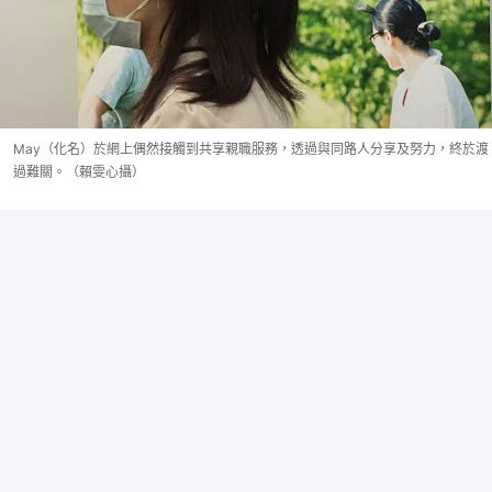
May（化名）於網上偶然接觸到共享親職服務，透過與同路人分享及努力，終於渡
過難關。（賴雯心攝）