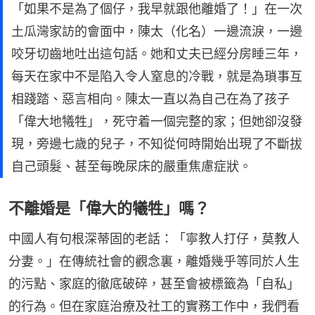
「如果不是為了個仔，我早就跟他離婚了！」在一次
土瓜灣家訪的會面中，陳太（化名）一邊流淚，一邊
咬牙切齒地吐出這句話。她和丈夫已經分房睡三年，
每天在家中不是陷入令人窒息的冷戰，就是為瑣事互
相踐踏、惡言相向。陳太一直以為自己在為了孩子
「偉大地犧牲」，死守着一個完整的家；但她卻沒發
現，旁邊七歲的兒子，不知從何時開始出現了不斷拔
自己頭髮、甚至每晚尿床的嚴重焦慮症狀。
不離婚是「偉大的犧牲」嗎？
中國人有句根深蒂固的老話：「寧教人打仔，莫教人
分妻。」在傳統社會的觀念裏，離婚幾乎等同於人生
的污點、家庭的徹底破碎，甚至會被標籤為「自私」
的行為。但在家庭治療及社工的實務工作中，我們看