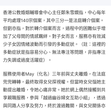
香港公教婚姻輔導會中心主任鄭朱雪嫻指，中心每年
平均處理140宗個案，其中三分一是法庭轉介個案。
但劉亦指，對於轉介個案而言，過程中的困難似乎增
加了父母間的情感羈絆。對子女而言，服務亦有效減
少子女因情緒波動而引發的多動症狀。（註：這裡的
多動症狀是指容易分心、無法專注等問題，非指專注
力失調或過度活躍症）。
服務使用者May（化名）三年前與丈夫離婚，在法庭
兜兜轉轉，最終取得女兒探視權。但當時女兒惱她主
動提出離婚，令她心痛非常。她於網上偶然接觸到共
享親職服務，參與「越過幽谷婦女互助小組」，透過
與同路人分享及努力，終於渡過難關，與女兒關係亦