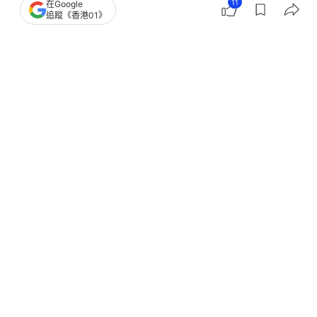
11
在Google
追蹤《香港01》
撰文：
鄭寧
出版：
2026-07-19 18:30
更新：
2026-07-21 12:14