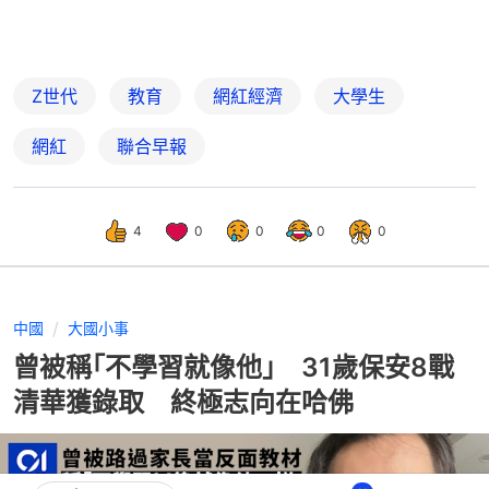
Z世代
教育
網紅經濟
大學生
網紅
聯合早報
4
0
0
0
0
中國
大國小事
曾被稱｢不學習就像他｣ 31歲保安8戰
清華獲錄取 終極志向在哈佛