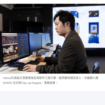
Yahoo於高級文憑畢業後投身軟件工程行業，縱然擁有穩定收入，亦繼續入讀
SHAPE 全日制Top-up Degree，勇敢追夢。