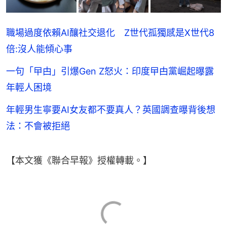
職場過度依賴AI釀社交退化 Z世代孤獨感是X世代8
倍:沒人能傾心事
一句「曱甴」引爆Gen Z怒火：印度曱甴黨崛起曝露
年輕人困境
年輕男生寧要AI女友都不要真人？英國調查曝背後想
法：不會被拒絕
【本文獲《聯合早報》授權轉載。】