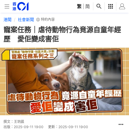
繁
|
简
港聞
社會新聞
特約內容
寵案任務｜虐待動物行為竟源自童年經
歷 愛佢變成害佢
撰文：
王玥晨
出版：
2025-09-11 19:00
更新：
2025-09-11 19:00