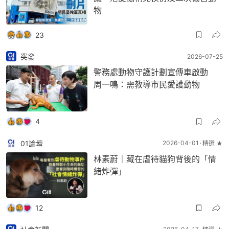
物
23
突發
2026-07-25
警務處動物守護計劃宣傳車啟動
周一鳴：需教導市民愛護動物
4
01論壇
2026-04-01
精選 ★
林素蔚｜藏在虐待貓狗背後的「情
緒炸彈」
12