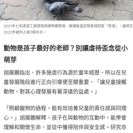
2021年七旬清潔工被發現用硬物擲野鴿，被捕後直認想拿鴿回家「煲湯」，最終於
2022年被判入獄2個半月。
動物是孩子最好的老師？別讓虐待歪念從小
萌芽
胡展鵬指出，許多施虐行為源於童年經歷，所以在兒
童發展階段進行正向引導便至關重要，「讓兒童接觸
動物，對其心理發展有著深遠的益處。」
「照顧寵物的過程，能有效培養兒童的責任感與同理
心。」胡展鵬解釋，孩子在與動物的互動中，能學會
理解和關懷生命，並從中獲得陪伴與安全感。研究亦