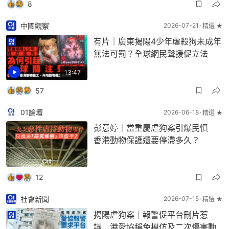
8
中國觀察
2026-07-21
精選 ★
有片｜廣東揭陽4少年虐殺狗未成年
無法可罰？全球網民聲援促立法
13:47
57
01論壇
2026-06-18
精選 ★
彭意婷｜當重慶虐狗案引爆民憤
香港動物保護還要停滯多久？
12
社會新聞
2026-07-15
精選 ★
揭陽虐狗案｜報警促平台刪片惹
議 港愛協稱免模仿及二次傷害動