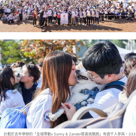
計劃於去年舉辦的「全城帶動x Sunny & Zander慈善挑戰跑」有過千人參與，333