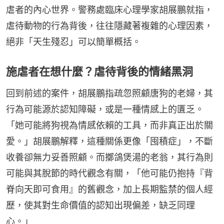
虐者的內心世界。警務處臨床心理學家胡展鵬就指，
虐待動物的行為背後，往往隱藏著複雜的心理因素，
絕非「天生殘忍」可以簡單概括。
施虐者在想什麼？虐待背後的情緒黑洞
回到前述的案件，胡展鵬指疏忽照顧唐狗的老婦，其
行為可能源於認知障礙，或是一種情感上的匱乏。
「她可能將狗視為情感依賴的工具，而非真正出於關
愛。」胡展鵬解釋，這種關係更像「囤積症」，不斷
收養卻無力妥善照顧。而擲鴿煲湯的老翁，其行為則
可能與其脫節的時代觀念有關，「他可能仍抱持『背
脊向天即可食用』的舊觀念，加上長期監禁的個人經
歷，使其對生命價值的認知出現偏差，缺乏同理
心。」