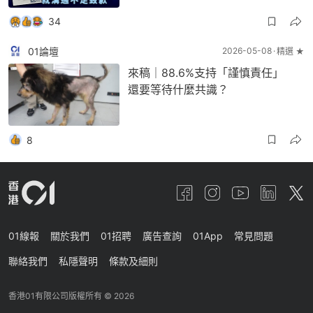
34
01論壇
2026-05-08
精選 ★
來稿｜88.6%支持「謹慎責任」
還要等待什麼共識？
8
01線報
關於我們
01招聘
廣告查詢
01App
常見問題
聯絡我們
私隱聲明
條款及細則
香港01有限公司版權所有 ©
2026