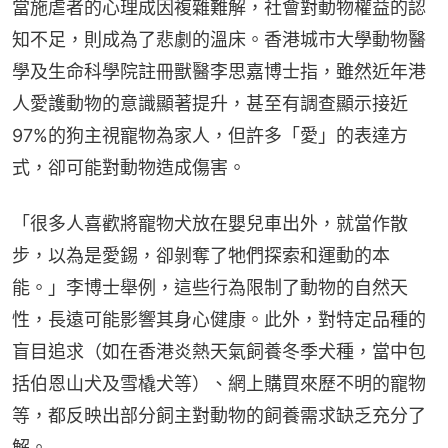
當施虐者的心理成因複雜難解，社會對動物權益的認
知不足，則成為了悲劇的溫床。香港城市大學動物醫
學及生命科學院註冊獸醫李思嘉博士指，雖然近年港
人愛護動物的意識顯著提升，甚至有調查顯示接近
97%的狗主視寵物為家人，但許多「愛」的表達方
式，卻可能對動物造成傷害。
「很多人喜歡將寵物犬放在嬰兒車出外，就當作散
步，以為是愛錫，卻剝奪了牠們探索和運動的本
能。」李博士舉例，這些行為限制了動物的自然天
性，長遠可能影響其身心健康。此外，對特定品種的
盲目追求（如在香港炎熱天氣飼養冬季犬種，當中包
括伯恩山犬及雪橇犬等）、網上購買來歷不明的寵物
等，都反映出部分飼主對動物的飼養需求缺乏充分了
解。