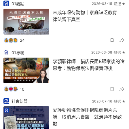
01觀點
2026-03-15
精選 ★
未成年虐待動物｜家庭缺乏教育
律法留下真空
24
01專欄
2026-03-08
精選 ★
李頴彰律師｜貓店長阻B歸家後的冷
思考：動物保護法例權責滯後
10
社會新聞
2026-07-16
精選 ★
愛護動物協會促刪揭陽虐狗片惹
議 取消周六賣旗 就溝通不足致
歉