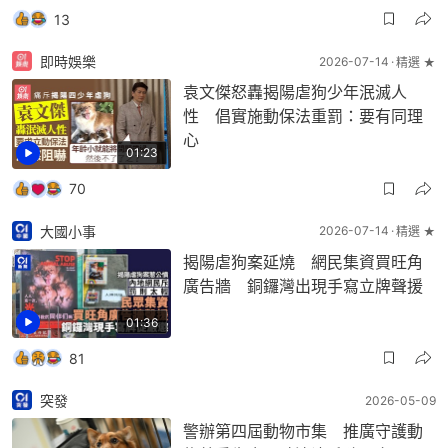
13
即時娛樂
2026-07-14
精選 ★
袁文傑怒轟揭陽虐狗少年泯滅人
性 倡實施動保法重罰：要有同理
心
01:23
70
大國小事
2026-07-14
精選 ★
揭陽虐狗案延燒 網民集資買旺角
廣告牆 銅鑼灣出現手寫立牌聲援
01:36
81
突發
2026-05-09
警辦第四屆動物市集 推廣守護動