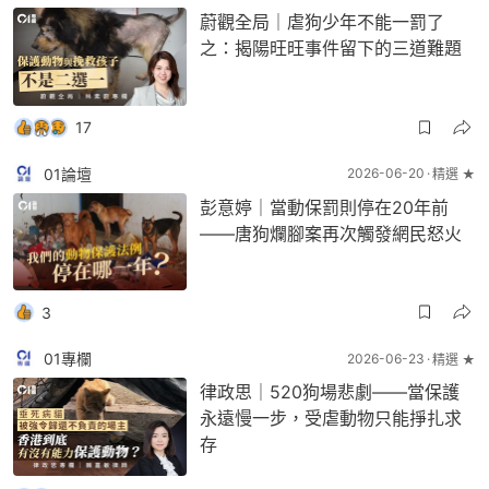
蔚觀全局｜虐狗少年不能一罰了
之：揭陽旺旺事件留下的三道難題
17
01論壇
2026-06-20
精選 ★
彭意婷｜當動保罰則停在20年前
——唐狗爛腳案再次觸發網民怒火
3
01專欄
2026-06-23
精選 ★
律政思｜520狗場悲劇——當保護
永遠慢一步，受虐動物只能掙扎求
存