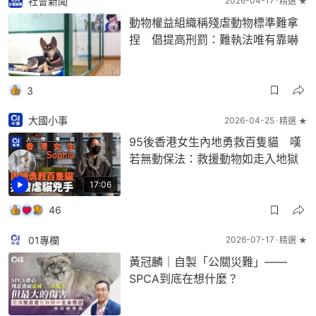
社會新聞
2026-04-17
精選 ★
動物權益組織稱殘虐動物標準難拿
捏 倡提高刑罰：難執法唯有靠嚇
3
大國小事
2026-04-25
精選 ★
95後香港女生內地勇救百隻貓 嘆
若無動保法：救援動物如走入地獄
17:06
46
01專欄
2026-07-17
精選 ★
黃冠麟｜自製「公關災難」——
SPCA到底在想什麼？