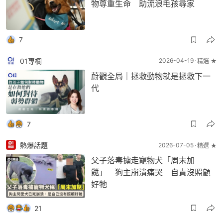
物尊重生命 助流浪毛孩尋家
7
01專欄
2026-04-19
精選 ★
蔚觀全局｜拯救動物就是拯救下一
代
7
熱爆話題
2026-07-05
精選 ★
父子落毒擄走寵物犬「周末加
餸」 狗主崩潰痛哭 自責沒照顧
好牠
21