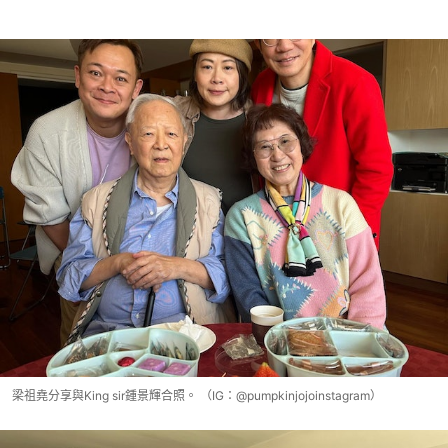
梁祖堯分享與King sir鍾景輝合照。 （IG：@pumpkinjojoinstagram）