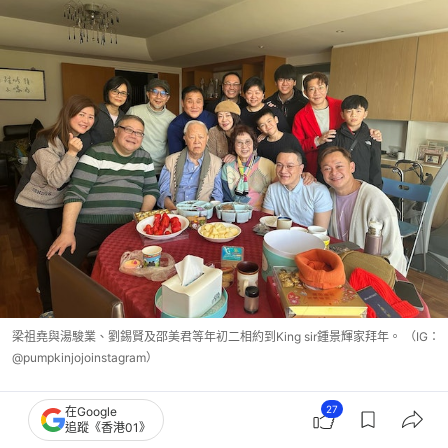
梁祖堯與湯駿業、劉錫賢及邵美君等年初二相約到King sir鍾景輝家拜年。 （IG：
@pumpkinjojoinstagram）
27
在Google
追蹤《香港01》