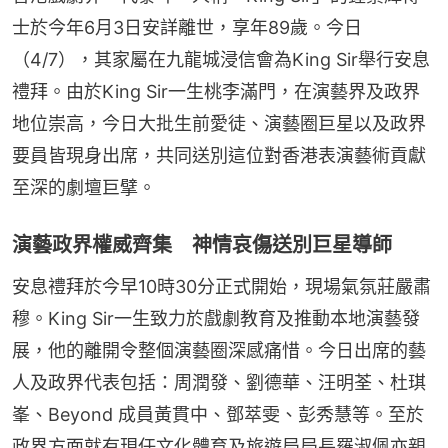
士於今年6月3日安詳離世，享年89歲。今日
（4/7），其家屬在九龍城浸信會為King Sir舉行安息
禮拜。由於King Sir一生桃李滿門，在演藝界及政界
地位崇高，今日大批生前愛徒、演藝圈巨星以及政界
要員皆現身出席，共同送別這位對香港表演藝術貢獻
至深的劇壇巨擘。
演藝政界權威齊集 神情哀傷送別巨星導師
安息禮拜於今早10時30分正式開始，現場氣氛莊嚴肅
穆。King Sir一生致力於戲劇教育及推動本地演藝發
展，他的離開令整個演藝圈深感痛惜。今日出席的藝
人及政界代表包括：周潤發、劉德華、汪明荃、杜琪
峯、Beyond 成員黃貫中、鄧萃雯、彭秀慧等。至於
政界方面就有現任文化體育及旅遊局局長羅淑佩亦親