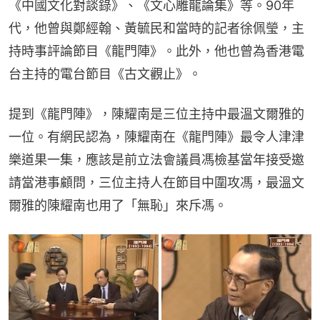
《中國文化對談錄》、《文心雕龍論集》等。90年
代，他曾與鄭經翰、黃毓民和當時的記者徐佩瑩，主
持時事評論節目《龍門陣》。此外，他也曾為香港電
台主持的電台節目《古文觀止》。
提到《龍門陣》，陳耀南是三位主持中最溫文爾雅的
一位。有網民認為，陳耀南在《龍門陣》最令人津津
樂道果一集，應該是前立法會議員馮檢基當年接受邀
請當港事顧問，三位主持人在節目中圍攻馮，最溫文
爾雅的陳耀南也用了「無恥」來斥馮。