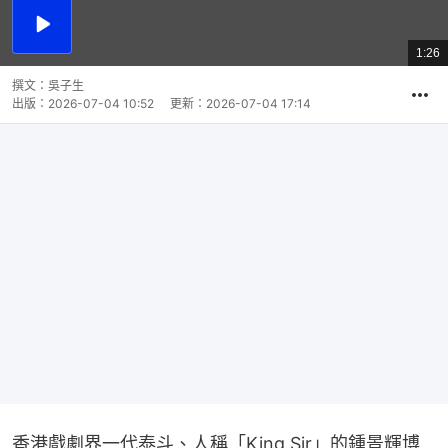
播
放
1:26
總
影
共
片
時
撰文：
吳子生
間
出版：
2026-07-04 10:52
更新：
2026-07-04 17:14
香港戲劇界一代泰斗、人稱「King Sir」的鍾景輝博