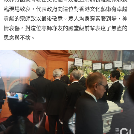
臨現場致哀，代表政府向這位對香港文化藝術有卓越
貢獻的宗師致以最後敬意。眾人均身穿素服到場，神
情哀傷。對這位亦師亦友的殿堂級前輩表達了無盡的
思念與不捨。