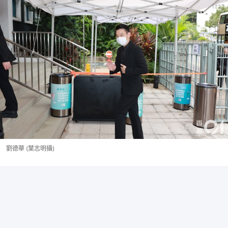
劉德華 (葉志明攝)