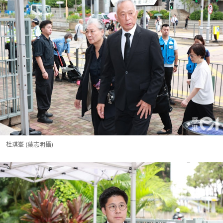
杜琪峯 (葉志明攝)