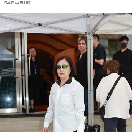
鄧萃雯 (葉志明攝)