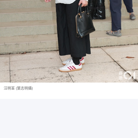
汪明荃 (葉志明攝)