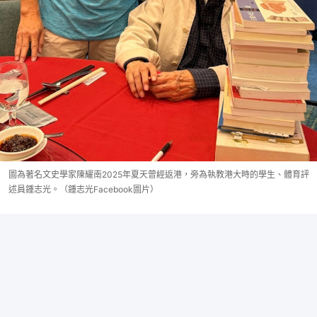
圖為著名文史學家陳耀南2025年夏天曾經返港，旁為執教港大時的學生、體育評
述員鍾志光。（鍾志光Facebook圖片）