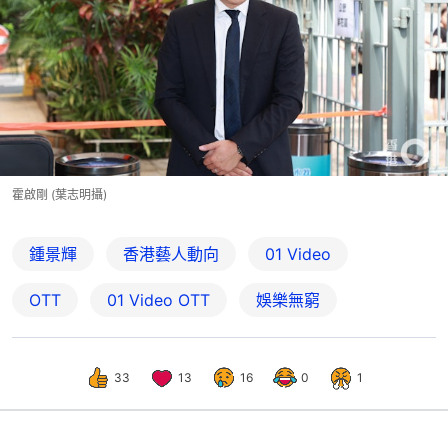
霍啟剛 (葉志明攝)
鍾景輝
香港藝人動向
01 Video
OTT
01‌ ‌Video‌ ‌OTT
娛樂無窮
33
13
16
0
1