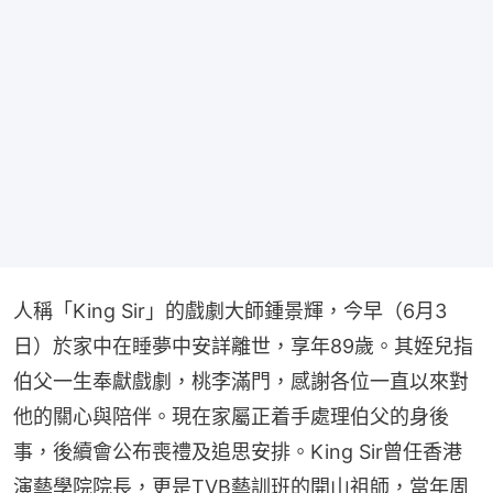
人稱「King Sir」的戲劇大師鍾景輝，今早（6月3
日）於家中在睡夢中安詳離世，享年89歲。其姪兒指
伯父一生奉獻戲劇，桃李滿門，感謝各位一直以來對
他的關心與陪伴。現在家屬正着手處理伯父的身後
事，後續會公布喪禮及追思安排。King Sir曾任香港
演藝學院院長，更是TVB藝訓班的開山祖師，當年周