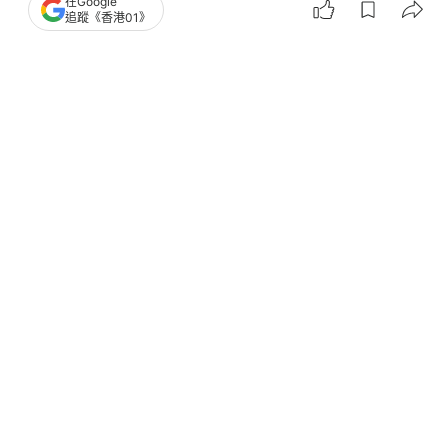
在Google
觀點
01論壇
追蹤《香港01》
來稿｜議會新時代——把好立法每一關
撰文：
01論壇
出版：
2026-03-12 15:00
更新：
2026-03-12 15:00