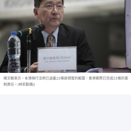
陳文敏表示，本港現行法例已涵蓋23條欲規管的範圍，香港實際已完成23條的憲
制責任。(林若勤攝))