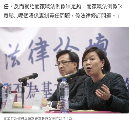
任，反而就話而家嘅法例係咪足夠，而家嘅法例係咪
寬鬆...呢個唔係憲制責任問題，係法律修訂問題。」
梁美芬及何君堯聯署要求政府就高院裁決上訴。