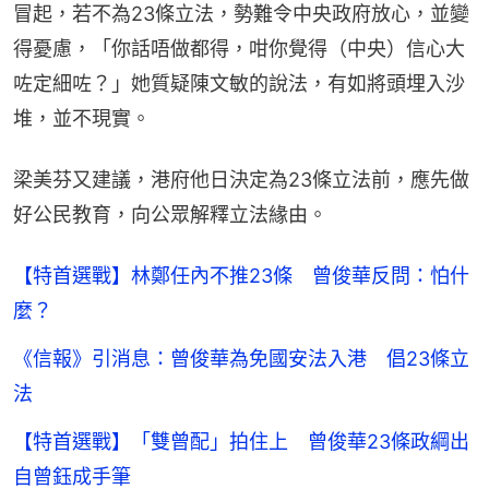
冒起，若不為23條立法，勢難令中央政府放心，並變
得憂慮，「你話唔做都得，咁你覺得（中央）信心大
咗定細咗？」她質疑陳文敏的說法，有如將頭埋入沙
堆，並不現實。
梁美芬又建議，港府他日決定為23條立法前，應先做
好公民教育，向公眾解釋立法緣由。
【特首選戰】林鄭任內不推23條 曾俊華反問：怕什
麼？
《信報》引消息：曾俊華為免國安法入港 倡23條立
法
【特首選戰】「雙曾配」拍住上 曾俊華23條政綱出
自曾鈺成手筆