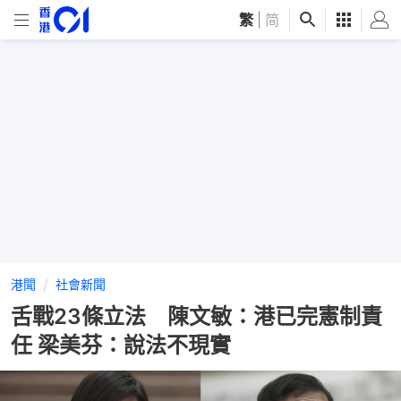
繁
|
简
港聞
社會新聞
舌戰23條立法 陳文敏：港已完憲制責
任 梁美芬：說法不現實