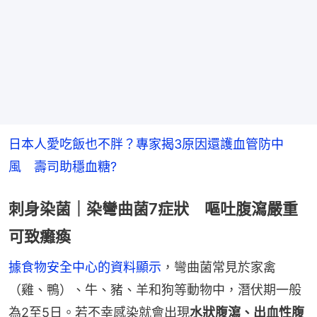
日本人愛吃飯也不胖？專家揭3原因還護血管防中
風　壽司助穩血糖?
刺身染菌｜染彎曲菌7症狀 嘔吐腹瀉嚴重
可致癱瘓
據食物安全中心的資料顯示
，彎曲菌常見於家禽
（雞、鴨）、牛、豬、羊和狗等動物中，潛伏期一般
為2至5日。若不幸感染就會出現
水狀腹瀉、出血性腹