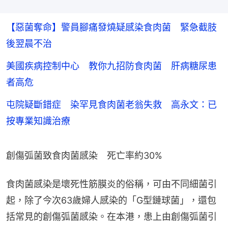
【惡菌奪命】警員腳痛發燒疑感染食肉菌 緊急截肢
後翌晨不治
美國疾病控制中心 教你九招防食肉菌 肝病糖尿患
者高危
屯院疑斷錯症 染罕見食肉菌老翁失救 高永文：已
按專業知識治療
創傷弧菌致食肉菌感染　死亡率約30%
食肉菌感染是壞死性筋膜炎的俗稱，可由不同細菌引
起，除了今次63歲婦人感染的「G型鏈球菌」，還包
括常見的創傷弧菌感染。在本港，患上由創傷弧菌引