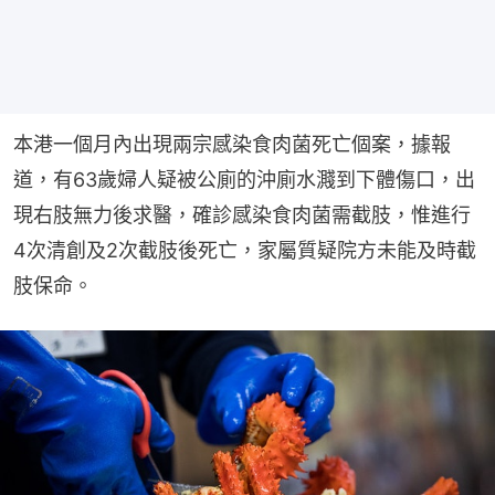
本港一個月內出現兩宗感染食肉菌死亡個案，據報
道，有63歲婦人疑被公廁的沖廁水濺到下體傷口，出
現右肢無力後求醫，確診感染食肉菌需截肢，惟進行
4次清創及2次截肢後死亡，家屬質疑院方未能及時截
肢保命。