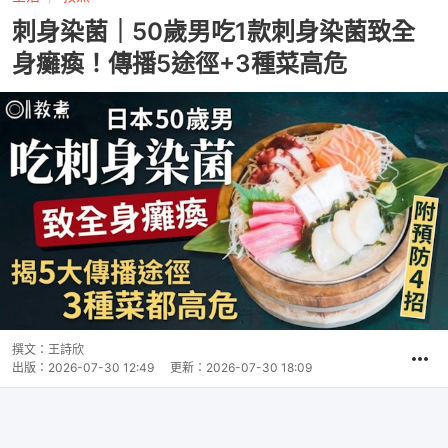
刺身染菌｜50歲男吃1款刺身染菌致全
身癱瘓！傳播5途徑+3種菜高危
撰文：
王詩欣
出版：
2026-07-30 12:49
更新：
2026-07-30 18:09