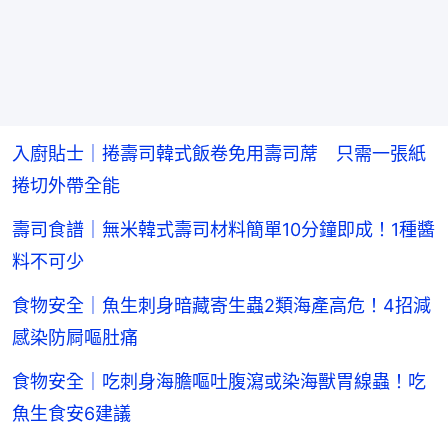
入廚貼士｜捲壽司韓式飯卷免用壽司蓆 只需一張紙
捲切外帶全能
壽司食譜｜無米韓式壽司材料簡單10分鐘即成！1種醬
料不可少
食物安全｜魚生刺身暗藏寄生蟲2類海產高危！4招減
感染防屙嘔肚痛
食物安全｜吃刺身海膽嘔吐腹瀉或染海獸胃線蟲！吃
魚生食安6建議