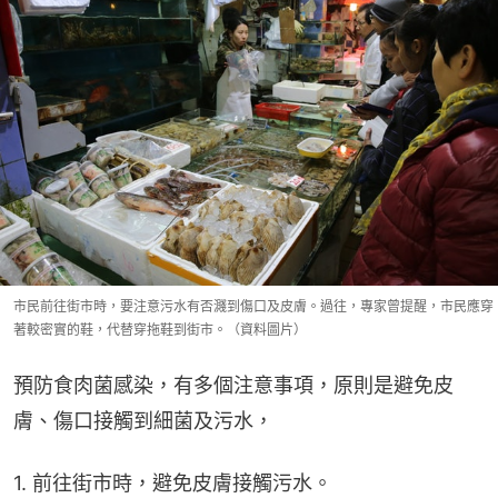
市民前往街市時，要注意污水有否濺到傷口及皮膚。過往，專家曾提醒，市民應穿
著較密實的鞋，代替穿拖鞋到街市。（資料圖片）
預防食肉菌感染，有多個注意事項，原則是避免皮
膚、傷口接觸到細菌及污水，
1. 前往街市時，避免皮膚接觸污水。