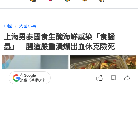
中國
大國小事
上海男泰國食生醃海鮮感染「食腦
蟲」 腸道嚴重潰爛出血休克險死
在Google
追蹤《香港01》
撰文：
許靖雯