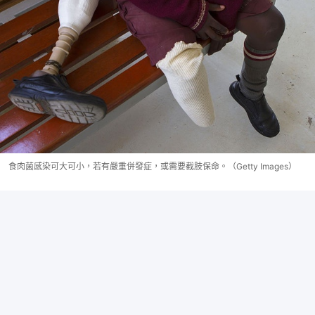
食肉菌感染可大可小，若有嚴重併發症，或需要截肢保命。（Getty Images）