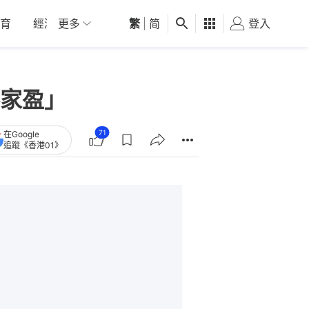
育
經濟
更多
01深圳
繁
觀點
|
简
健康
好食玩飛
登入
女
家盈」
71
在Google
追蹤《香港01》