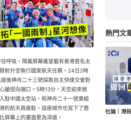
熱門文
人屏住呼吸，隔着屏幕遙望載有香港首名太
發射升空執行國家航天任務。24日2時
軌道後神舟二十三號採取自主快速交會對
心艙徑向端口。5時13分，天空迎來微
入駐中國太空站，和神舟二十一號乘組
港的航天員進駐，這座城市也寫下了歷
社論｜港
比屏幕上的畫面更為深遠。