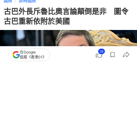
國際
即時國際
古巴外長斥魯比奧言論顛倒是非 圖令
古巴重新依附於美國
28
在Google
追蹤《香港01》
撰文：
蕭通
出版：
2026-05-21 02:46
更新：
2026-05-21 02:46