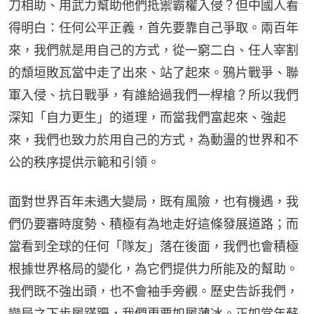
刀相助、用武力幫助他們抵禦霸權入侵？但中國人看
得明白：任何公平正義，首先要靠自己爭取。兩百年
來，我們就是用自己的方式，從一窮二白、任人宰割
的頹垣敗瓦當中走了出來、站了起來。鴉片戰爭、聯
軍入侵、抗日戰爭，有誰給過我們一桿槍？所以我們
深知「自力更生」的道理，而當我們富起來、強起
來，我們也致力於用自己的方式，為動盪的世界和不
公的秩序提供示範和引領。
面對世界百年未遇大變局，既有風險，也有機遇，我
們仍要審時度勢、積極有為地走好這條發展道路；而
當看到全球的任何「隊友」落在後面，我們也會積極
根據世界格局的變化，為它們提供力所能及的幫助。
我們既不強出頭，也不會袖手旁觀。歷史告訴我們，
變局之下步履蹣跚，我們更要如履薄冰。正如當年蘇