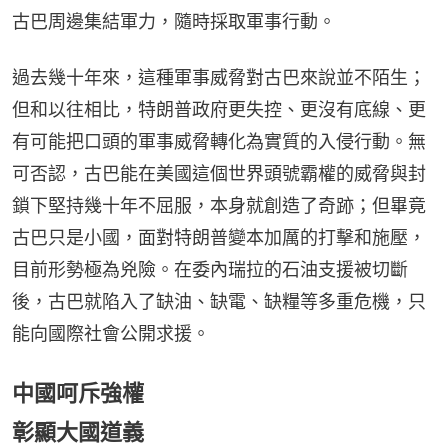
古巴周邊集結軍力，隨時採取軍事行動。
過去幾十年來，這種軍事威脅對古巴來說並不陌生；
但和以往相比，特朗普政府更失控、更沒有底線、更
有可能把口頭的軍事威脅轉化為實質的入侵行動。無
可否認，古巴能在美國這個世界頭號霸權的威脅與封
鎖下堅持幾十年不屈服，本身就創造了奇跡；但畢竟
古巴只是小國，面對特朗普變本加厲的打擊和施壓，
目前形勢極為兇險。在委內瑞拉的石油支援被切斷
後，古巴就陷入了缺油、缺電、缺糧等多重危機，只
能向國際社會公開求援。
中國呵斥強權
彰顯大國道義