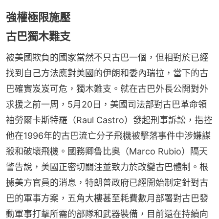
強權極限施壓
古巴獨木難支
被美國欺負的國家當然不只古巴一個，但相對於已經
找到自己方法應對美國的伊朗和委內瑞拉，當下的古
巴確實岌岌可危，獨木難支。就在古巴外長公開對外
求援之前一周，5月20日，美國司法部對古巴革命領
袖勞爾卡斯特羅（Raul Castro）發起刑事訴訟，指控
他在1996年的古巴流亡分子飛機被擊落事件中涉嫌謀
殺和破壞飛機。國務卿魯比奧（Marco Rubio）隔天
警告說，美國正密切關注並致力於改變古巴體制。根
據美方官員的消息，特朗普政府已經開始制定針對古
巴的軍事方案，五角大樓甚至耗費數月部署對古巴發
動軍事打擊所需的部隊和武器裝備，目前還在持續向