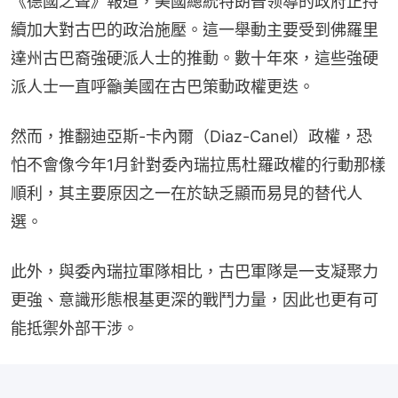
《德國之聲》報道，美國總統特朗普领導的政府正持
續加大對古巴的政治施壓。這一舉動主要受到佛羅里
達州古巴裔強硬派人士的推動。數十年來，這些強硬
派人士一直呼籲美國在古巴策動政權更迭。
然而，推翻迪亞斯-卡內爾（Diaz-Canel）政權，恐
怕不會像今年1月針對委內瑞拉馬杜羅政權的行動那樣
順利，其主要原因之一在於缺乏顯而易見的替代人
選。
此外，與委內瑞拉軍隊相比，古巴軍隊是一支凝聚力
更強、意識形態根基更深的戰鬥力量，因此也更有可
能抵禦外部干涉。