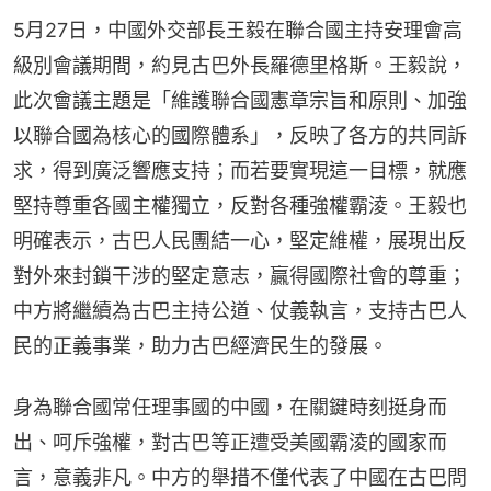
5月27日，中國外交部長王毅在聯合國主持安理會高
級別會議期間，約見古巴外長羅德里格斯。王毅說，
此次會議主題是「維護聯合國憲章宗旨和原則、加強
以聯合國為核心的國際體系」，反映了各方的共同訴
求，得到廣泛響應支持；而若要實現這一目標，就應
堅持尊重各國主權獨立，反對各種強權霸淩。王毅也
明確表示，古巴人民團結一心，堅定維權，展現出反
對外來封鎖干涉的堅定意志，贏得國際社會的尊重；
中方將繼續為古巴主持公道、仗義執言，支持古巴人
民的正義事業，助力古巴經濟民生的發展。
身為聯合國常任理事國的中國，在關鍵時刻挺身而
出、呵斥強權，對古巴等正遭受美國霸淩的國家而
言，意義非凡。中方的舉措不僅代表了中國在古巴問