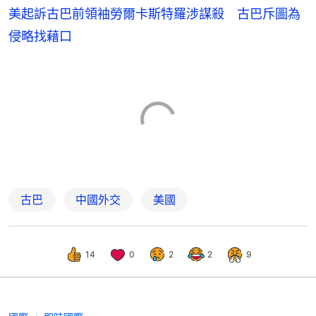
美起訴古巴前領袖勞爾卡斯特羅涉謀殺 古巴斥圖為
侵略找藉口
古巴
中國外交
美國
14
0
2
2
9