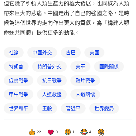
但它除了引領人類生產力的極大發展，也同樣為人類
帶來巨大的悲痛。中國走出了自己的強國之路，是時
候為這個世界的走向作出更大的貢獻，為「構建人類
命運共同體」提供更多的動能。
社論
中國外交
古巴
美國
特朗普
特朗普外交
美軍
國際關係
俄烏戰爭
抗日戰爭
鴉片戰爭
甲午戰爭
人道救援
人道關懷
世界和平
王毅
習近平
世界變局
22
0
1
4
1