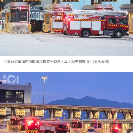
涉事私家車撞向通關廣場檢查亭翻側，車上兩夫婦被困。(陳永武攝)