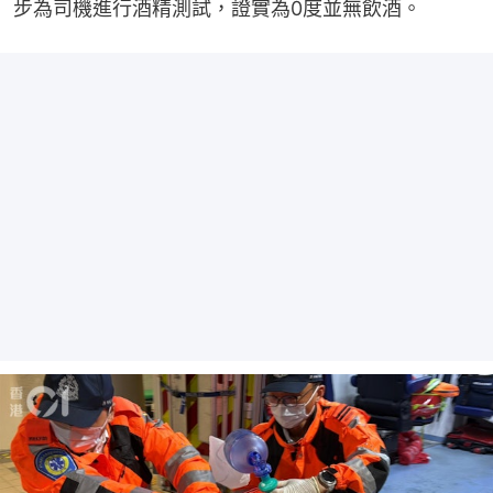
步為司機進行酒精測試，證實為0度並無飲酒。