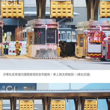
涉事私家車撞向通關廣場檢查亭翻側，車上兩夫婦被困。(陳永武攝)