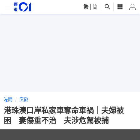
繁
|
简
港聞
突發
港珠澳口岸私家車奪命車禍｜夫婦被
困 妻傷重不治 夫涉危駕被捕