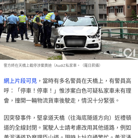
警方終在天橋上截停涉案奧迪（AudiZ私家車。（羅日昇攝）
網上片段可見
，當時有多名警員在天橋上，有警員高
呼：「停車！停車！」惟涉案白色可疑私家車未有理
會，撞開一輛物流貨車後駛走，情況十分緊張。
因突發事件，堅拿道天橋（往海底隧道方向）近禮頓
道的全線封閉。駕駛人士請考慮改用其他道路，例如
黃泥涌道及摩理臣山道。現時上址交通繁忙。黃泥涌