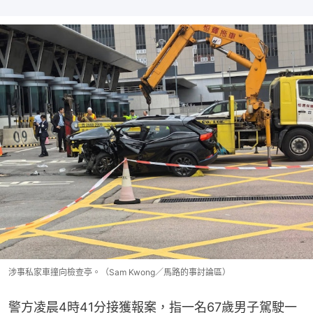
涉事私家車撞向檢查亭。（Sam Kwong／馬路的事討論區）
警方凌晨4時41分接獲報案，指一名67歲男子駕駛一