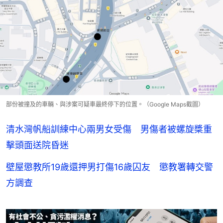
部份被撞及的車輛、與涉案可疑車最終停下的位置。（Google Maps截圖）
清水灣帆船訓練中心兩男女受傷 男傷者被螺旋槳重
擊頭面送院昏迷
壁屋懲教所19歲還押男打傷16歲囚友 懲教署轉交警
方調查