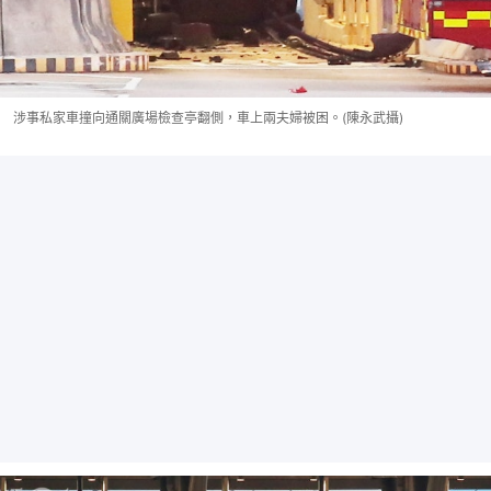
涉事私家車撞向通關廣場檢查亭翻側，車上兩夫婦被困。(陳永武攝)