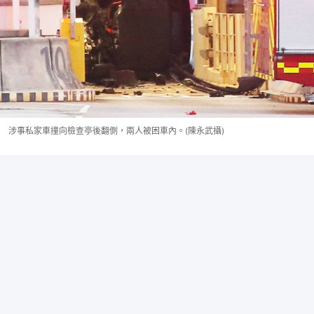
涉事私家車撞向檢查亭後翻側，兩人被困車內。(陳永武攝)