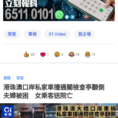
突發
車禍
01 Video
我主場
35
1
2
15
11
港聞
突發
港珠澳口岸私家車撞通關檢查亭翻側
夫婦被困 女乘客送院亡