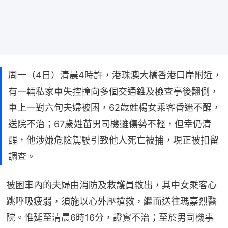
周一（4日）清晨4時許，港珠澳大橋香港口岸附近，
有一輛私家車失控撞向多個交通錐及檢查亭後翻側，
車上一對六旬夫婦被困，62歲姓楊女乘客昏迷不醒，
送院不治；67歲姓苗男司機雖傷勢不輕，但幸仍清
醒，他涉嫌危險駕駛引致他人死亡被捕，現正被扣留
調查。
被困車內的夫婦由消防及救護員救出，其中女乘客心
跳呼吸疲弱，須施以心外壓搶救，繼而送往瑪嘉烈醫
院。惟延至清晨6時16分，證實不治；至於男司機事