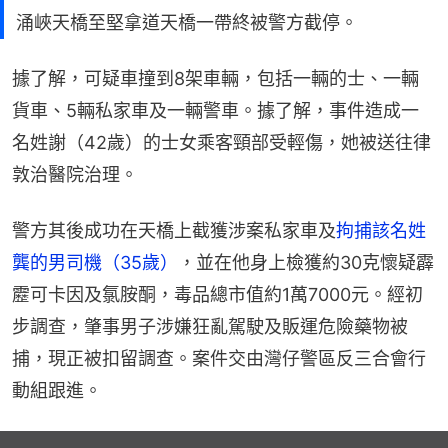
涌峽天橋至堅拿道天橋一帶終被警方截停。
據了解，可疑車撞到8架車輛，包括一輛的士、一輛
貨車、5輛私家車及一輛警車。據了解，事件造成一
名姓謝（42歲）的士女乘客頸部受輕傷，她被送往律
敦治醫院治理。
警方其後成功在天橋上截獲涉案私家車及
拘捕該名姓
龔的男司機（35歲）
，並在他身上檢獲約30克懷疑霹
靂可卡因及氯胺酮，毒品總市值約1萬7000元。經初
步調查，肇事男子涉嫌狂亂駕駛及販運危險藥物被
捕，現正被扣留調查。案件交由灣仔警區反三合會行
動組跟進。