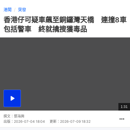
港聞
突發
香港仔可疑車飆至銅鑼灣天橋 連撞8車
包括警車 終就擒搜獲毒品
播
放
1:31
總
影
共
片
時
撰文：
鄧海興
間
出版：
2026-07-04 18:04
更新：
2026-07-09 18:32