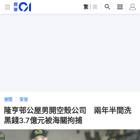
繁
|
简
港聞
突發
隆亨邨公屋男開空殼公司 兩年半間洗
黑錢3.7億元被海關拘捕