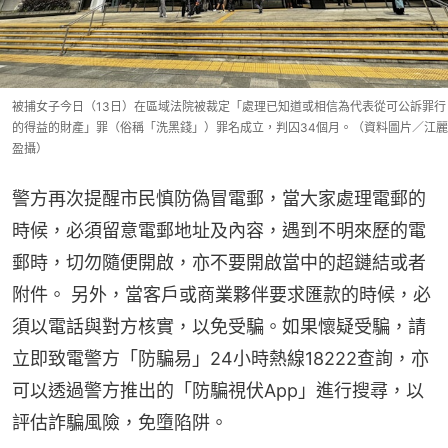
被捕女子今日（13日）在區域法院被裁定「處理已知道或相信為代表從可公訴罪行
的得益的財產」罪（俗稱「洗黑錢」）罪名成立，判囚34個月。（資料圖片／江麗
盈攝）
警方再次提醒市民慎防偽冒電郵，當大家處理電郵的
時候，必須留意電郵地址及內容，遇到不明來歷的電
郵時，切勿隨便開啟，亦不要開啟當中的超鏈結或者
附件。 另外，當客戶或商業夥伴要求匯款的時候，必
須以電話與對方核實，以免受騙。如果懷疑受騙，請
立即致電警方「防騙易」24小時熱線18222查詢，亦
可以透過警方推出的「防騙視伏App」進行搜尋，以
評估詐騙風險，免墮陷阱。