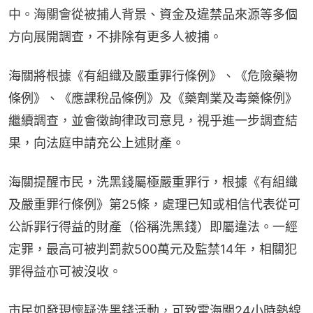
中。海關會從被捕人背景、資金及違禁品來源等多個
方向展開調查，不排除有更多人被捕。
海關將根據《有組織及嚴重罪行條例》、《危險藥物
條例》、《應課稅品條例》及《藥劑業及毒藥條例》
繼續調查，並會徵詢律政司意見，視乎進一步調查結
果，向法庭申請充公上述財產。
海關提醒市民，洗黑錢屬極嚴重罪行，根據《有組織
及嚴重罪行條例》第25條，處理已知或相信代表從可
公訴罪行得益的財產（俗稱洗黑錢）即屬違法。一經
定罪，最高可被判罰款500萬元及監禁14年，相關犯
罪得益亦可被沒收。
市民如發現懷疑洗黑錢活動，可致電海關24小時熱線