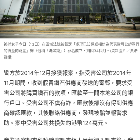
被捕女子今日（13日）在區域法院被裁定「處理已知道或相信為代表從可公訴罪行
的得益的財產」罪（俗稱「洗黑錢」）罪名成立，判囚34個月。(資料圖片／黃浩
謙攝)
警方於2014年12月接獲報案，指受害公司於2014年
11月期間，收到假冒鑽石供應商發送的電郵，要求受
害公司將購買鑽石的款項，匯款至一間本地公司的銀
行戶口。受害公司不虞有詐，匯款後卻沒有得到供應
商確認匯款，其後聯絡供應商，發現被騙並報警求
助。案中受害公司共損失約港幣124萬元。