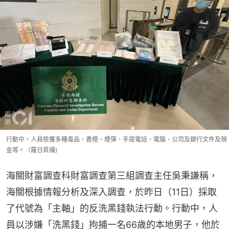
行動中，人員檢獲多種毒品、香煙、煙彈、手提電話、電腦、公司及銀行文件及現
金等。（羅日昇攝)
海關財富調查科財富調查第三組調查主任吳秉謙稱，
海關根據情報分析及深入調查，於昨日（11日）採取
了代號為「主軸」的反洗黑錢執法行動。行動中，人
員以涉嫌「洗黑錢」拘捕一名66歲的本地男子，他於