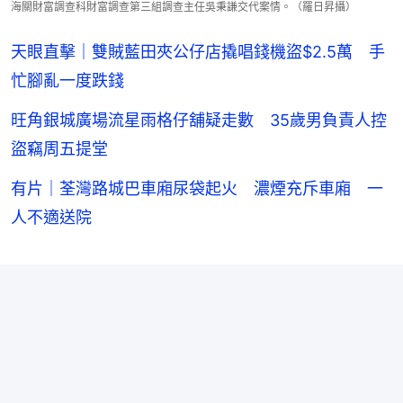
海關財富調查科財富調查第三組調查主任吳秉謙交代案情。（羅日昇攝）
天眼直擊｜雙賊藍田夾公仔店撬唱錢機盜$2.5萬 手
忙腳亂一度跌錢
旺角銀城廣場流星雨格仔舖疑走數 35歲男負責人控
盜竊周五提堂
有片｜荃灣路城巴車廂尿袋起火 濃煙充斥車廂 一
人不適送院