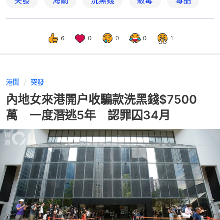
突發
海關
洗黑錢
販毒
毒品
6
0
0
0
1
港聞
突發
內地女來港開户收騙款洗黑錢$7500
萬 一度潛逃5年 認罪囚34月