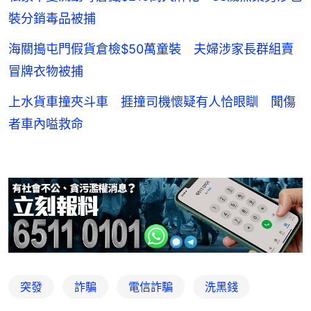
裝分銷毒品被捕
海關搗屯門假貨倉檢$50萬童裝 夫婦涉家長群組賣
冒牌衣物被捕
上水貨車撞夾斗車 捱撞司機懷疑有人恰眼瞓 聞傷
者車內嗌救命
突發
詐騙
電信詐騙
洗黑錢