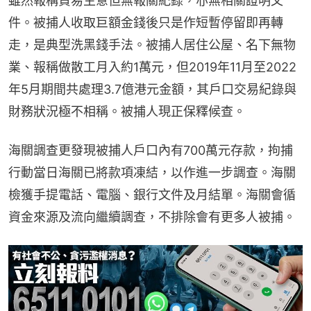
雖然報稱貿易生意但無報關紀錄，亦無相關證明文
件。被捕人收取巨額金錢後只是作短暫停留即再轉
走，是典型洗黑錢手法。被捕人居住公屋、名下無物
業、報稱做散工月入約1萬元，但2019年11月至2022
年5月期間共處理3.7億港元金額，其戶口交易紀錄與
財務狀況極不相稱。被捕人現正保釋候查。
海關調查更發現被捕人戶口內有700萬元存款，拘捕
行動當日海關已將款項凍結，以作進一步調查。海關
檢獲手提電話、電腦、銀行文件及月結單。海關會循
資金來源及流向繼續調查，不排除會有更多人被捕。