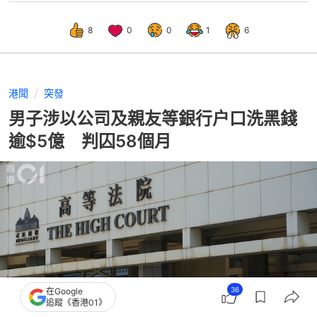
8
0
0
1
6
港聞
突發
男子涉以公司及親友等銀行户口洗黑錢
逾$5億 判囚58個月
36
在Google
追蹤《香港01》