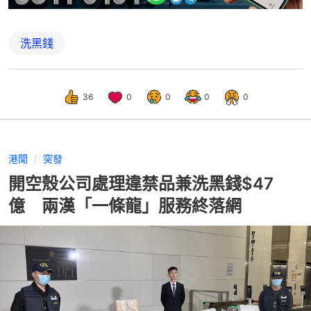
洗黑錢
36
0
0
0
0
港聞
突發
開空殼公司處理違禁品兼洗黑錢$47
億 兩漢「一條龍」服務終落網