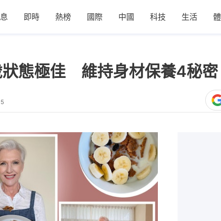
息
即時
熱榜
國際
中國
科技
生活
體
親75歲狀態極佳 維持身材保養4
35