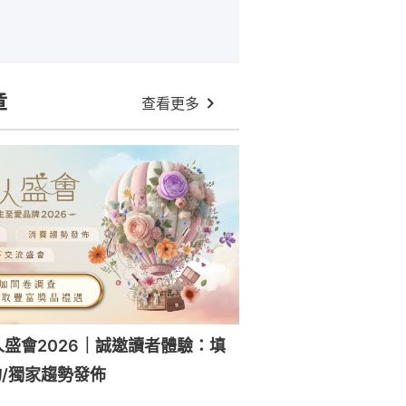
章
查看更多
人盛會2026｜誠邀讀者體驗：填
/獨家趨勢發佈