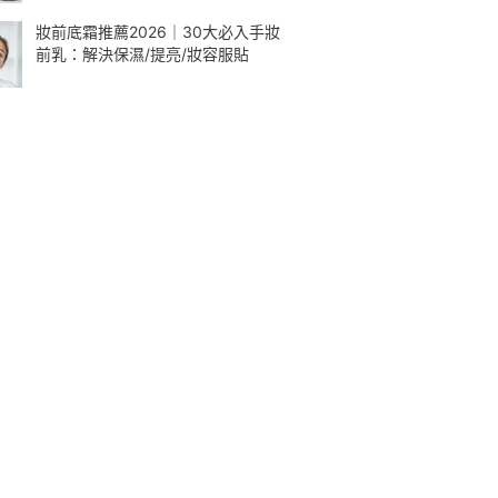
妝前底霜推薦2026｜30大必入手妝
前乳：解決保濕/提亮/妝容服貼