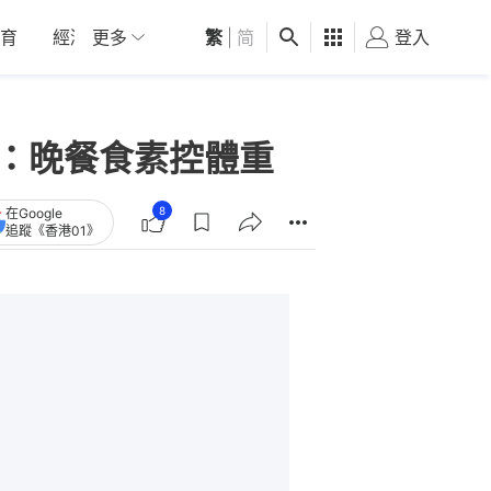
育
經濟
更多
01深圳
繁
觀點
|
简
健康
好食玩飛
登入
女
秘密：晚餐食素控體重
8
在Google
追蹤《香港01》