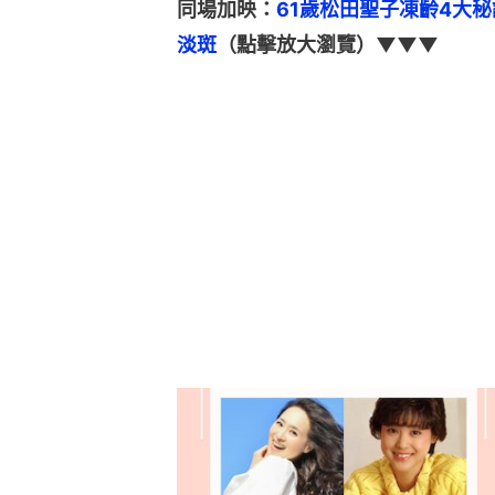
同場加映：
61歲松田聖子凍齡4大
淡斑
（點擊放大瀏覽）▼▼▼