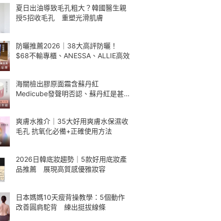
夏日出油導致毛孔粗大？韓國醫生親
授5招收毛孔 重塑光滑肌膚
防曬推薦2026｜38大高評防曬！
$68不輸專櫃、ANESSA、ALLIE高效
海關檢出膠原面霜含蘇丹紅
Medicube發聲明否認、蘇丹紅是甚
麼
爽膚水推介｜35大好用爽膚水保濕收
毛孔 抗氧化必備+正確使用方法
2026日韓底妝趨勢｜5款好用底妝產
品推薦 展現高質感優雅妝容
日本媽媽10天瘦背操教學：5個動作
改善圓肩駝背 練出挺拔線條