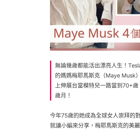
無論幾歲都能活出漂亮人生！Tesla
的媽媽梅耶馬斯克（Maye Mus
上伸展台當模特兒一路當到70+
歲月！
今年75歲的她成為全球女人崇拜的
就讓小編來分享，梅耶馬斯克的美麗