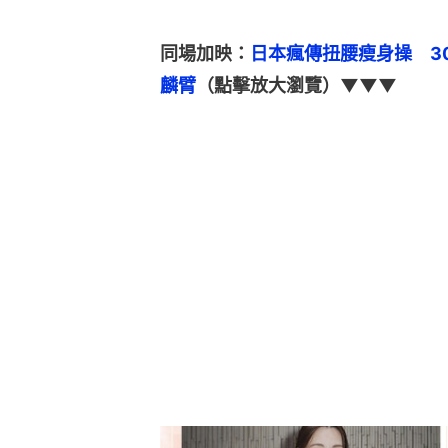
同場加映：
日本瘋傳扭腰瘦身操　3
麟臂
（點擊放大瀏覽）▼▼▼