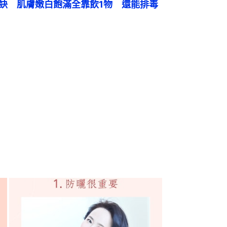
秘訣　肌膚嫩白飽滿全靠飲1物　還能排毒