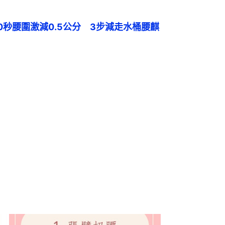
0秒腰圍激減0․5公分　3步減走水桶腰麒