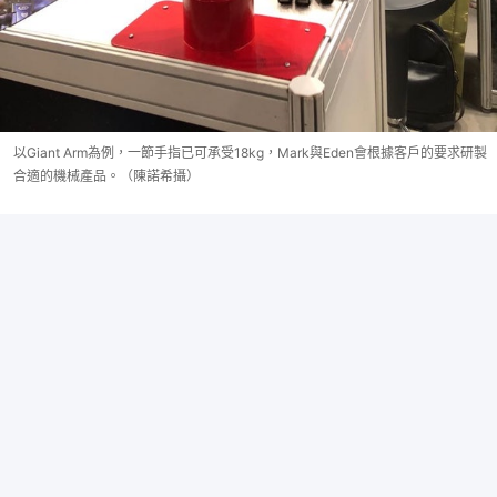
以Giant Arm為例，一節手指已可承受18kg，Mark與Eden會根據客戶的要求研製
合適的機械產品。（陳諾希攝）