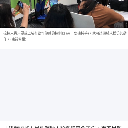
操控人員只要戴上裝有動作傳感的控制器 (另一隻機械手)，就可讓機械人模仿其動
作。(陳諾希攝)