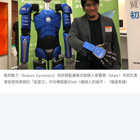
路邦動力（Roborn Dynamics）技術總監兼聯合創辦人麥鶱譽（Mark）早前於香
港貿發局舉辦的「創業日」中向傳媒展示ME-1機械人的操作。（陳諾希攝）