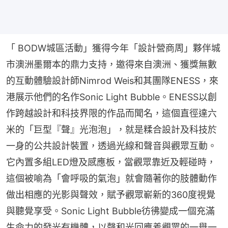
「 BODW城區活動」獲得今年「設計營商周」夥伴城
市澳洲墨爾本的鼎力支持，邀得來自澳洲、獲獎無數
的互動體驗設計師Nimrod Weis和其團隊ENESS，來
港展示他們的名作Sonic Light Bubble。ENESS以創
作跨越設計和科技界限的作品而聞名，這個直徑達六
米的「巨型『聲』光泡泡」，就是糅合設計及科技於
一身的公共設計裝置，透過光線和聲音與觀眾互動。
它內置多組LED燈及感應板，當觀眾靠近及輕碰時，
這個被喻為「會呼吸的氣泡」就會隨著你的肢體動作
做出相應的光影與聲效，賦予觀眾嶄新的360度視覺
與聽覺享受。Sonic Light Bubble彷彿變成一個充滿
生命力的發光有機體，以聲和光回應着觀眾的一舉一