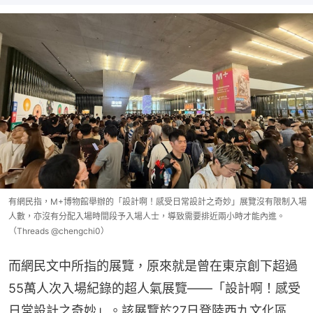
有網民指，M+博物館舉辦的「設計啊！感受日常設計之奇妙」展覽沒有限制入場
人數，亦沒有分配入場時間段予入場人士，導致需要排近兩小時才能內進。
（Threads @chengchi0）
而網民文中所指的展覽，原來就是曾在東京創下超過
55萬人次入場紀錄的超人氣展覽——「設計啊！感受
日常設計之奇妙」。該展覽於27日登陸西九文化區