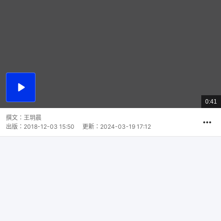
播
放
0:41
總
影
共
片
時
撰文：
王玥晨
間
出版：
2018-12-03 15:50
更新：
2024-03-19 17:12