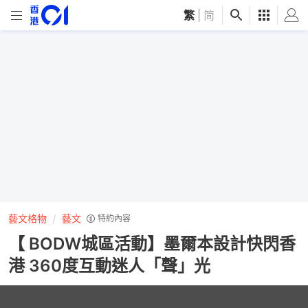
繁
|
简
藝文格物
藝文
特約內容
【 BODW城區活動】墨爾本設計快閃香
港 360度互動迷人「聲」光