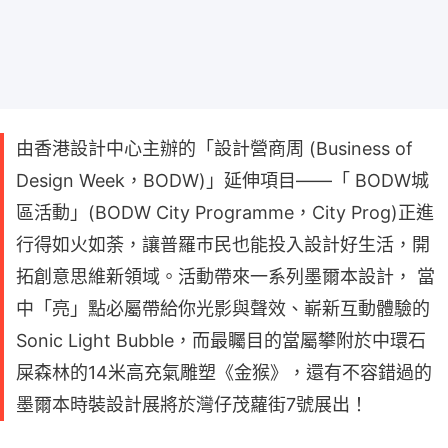
由香港設計中心主辦的「設計營商周 (Business of
Design Week，BODW)」延伸項目——「 BODW城
區活動」(BODW City Programme，City Prog)正進
行得如火如荼，讓普羅巿民也能投入設計好生活，開
拓創意思維新領域。活動帶來一系列墨爾本設計， 當
中「亮」點必屬帶給你光影與聲效、嶄新互動體驗的
Sonic Light Bubble，而最矚目的當屬攀附於中環石
屎森林的14米高充氣雕塑《金猴》，還有不容錯過的
墨爾本時裝設計展將於灣仔茂蘿街7號展出！