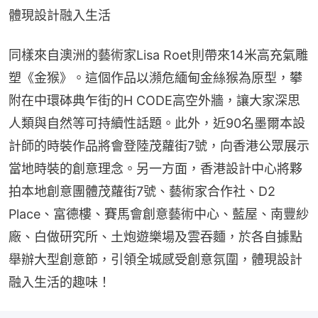
體現設計融入生活
同樣來自澳洲的藝術家Lisa Roet則帶來14米高充氣雕
塑《金猴》。這個作品以瀕危緬甸金絲猴為原型，攀
附在中環砵典乍街的H CODE高空外牆，讓大家深思
人類與自然等可持續性話題。此外，近90名墨爾本設
計師的時裝作品將會登陸茂蘿街7號，向香港公眾展示
當地時裝的創意理念。另一方面，香港設計中心將夥
拍本地創意團體茂蘿街7號、藝術家合作社、D2 
Place、富德樓、賽馬會創意藝術中心、藍屋、南豐紗
廠、白做研究所、土炮遊樂場及雲吞麵，於各自據點
舉辦大型創意節，引領全城感受創意氛圍，體現設計
融入生活的趣味！