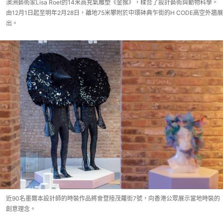
澳洲藝術家Lisa Roet的14米高充氣雕塑《金猴》，糅合了設計藝術與動物科學。
由12月1日起至明年2月28日，離地75米攀附於中環砵典乍街的H CODE高空外牆展
出。
近90名墨爾本設計師的時裝作品將會登陸茂蘿街7號，向香港公眾展示當地時裝的
創意理念。