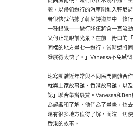
從高處俯視，遊行隊伍水洩不通，坐在
題，以帶領遊行的汽車剛進入軒尼詩
者很快就佔據了軒尼詩道其中一條行
一種錯覺——遊行隊伍將會一直流動
又何止是眼前光景？在前一街口的「
同樣的地方畫七一遊行，當時還將同
發展得太快了。」Vanessa不免感
速寫團體近年常與不同民間團體合作。上年，U
就與土家故事館、香港故事館，以及
記」聯合舉辦展覽。Vanessa和B
為認識和了解，他們為了畫畫，也去
還有很多地方值得了解，而這一切使
香港的故事。