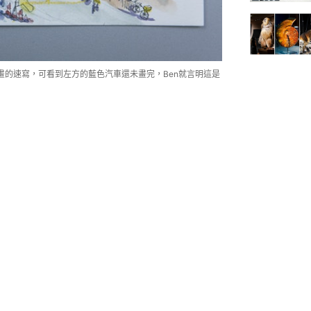
遊行當日所畫的速寫，可看到左方的藍色汽車還未畫完，Ben就言明這是