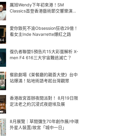
厲旭Wendy下年初來港！SM
Classics首登香港藝術節交響樂演繹
Kpop
愛你致死不渝Obsession狂收29億！
看女主Inde Navarrette爆紅之路
:44
復仇者聯盟5預告片15大彩蛋解析 X-
men F4 616三大宇宙難逃滅亡？
餐飲劇場《茶餐廳的親善大使》台中
站爆滿！貼地術語考起台灣觀眾
香港故宮首辦夜間派對！ 8月19日限
定法老之約沉浸式夜遊埃及展
8月展覽｜草間彌生70年創作展/中環
外星人裝置/故宮「城中一日」