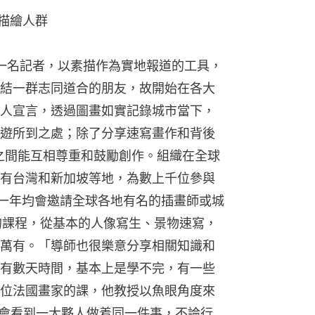
高處描繪人群
Gabi 是一名記者，以素描作為實地報道的工具，
結一群志同道合的朋友，故開始在各大
人宣言，透過圖畫如實記錄城市當下，
遊所到之處；除了分享速寫畫作和背後
」之間能互相尊重和鼓勵創作。組織在全球
有台灣和新加坡等地，為數上千位參與
hers每一年均會邀請全球各地有名的插畫師或城
的課程，從基本的人像寫生、景物速寫，
萬有。「導師也很樂意分享相關知識和
有數天時間，基本上是學不完，有一些
位法國畫家的課，他教授以魚眼角度來
總會看到一大夥人做着同一件事，不論行