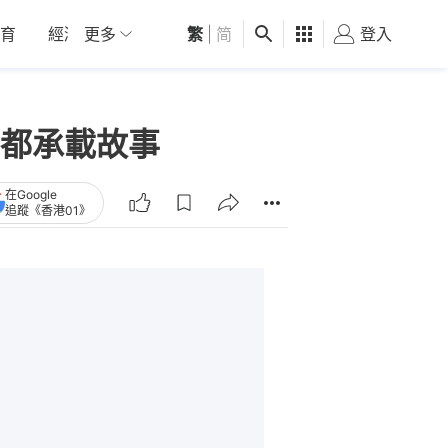
育
經濟
更多
01深圳
繁
觀點
|
简
健康
好食玩飛
登入
女
畫都承載故事
在Google
追蹤《香港01》