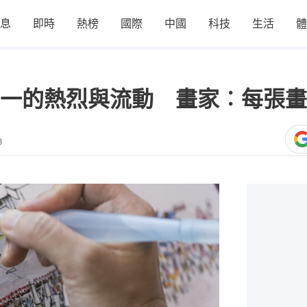
息
即時
熱榜
國際
中國
科技
生活
體
七一的熱烈與流動 畫家︰每張
8