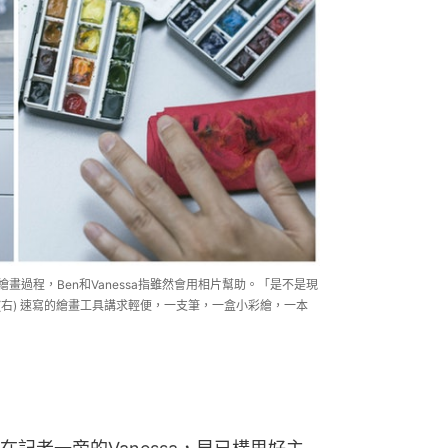
調現場繪畫過程，Ben和Vanessa指雖然會用相片幫助。「是不是現
 (右) 速寫的繪畫工具講求輕便，一支筆，一盒小彩繪，一本