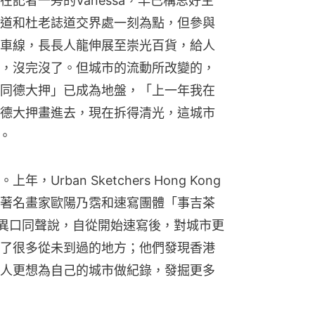
記者一旁的Vanessa，早已構思好主
道和杜老誌道交界處一刻為點，但參與
車線，長長人龍伸展至崇光百貨，給人
，沒完沒了。但城市的流動所改變的，
同德大押」已成為地盤，「上一年我在
德大押畫進去，現在拆得清光，這城市
慨。
rban Sketchers Hong Kong
著名畫家歐陽乃霑和速寫團體「事吉茶
en異口同聲說，自從開始速寫後，對城市更
了很多從未到過的地方；他們發現香港
人更想為自己的城市做紀錄，發掘更多