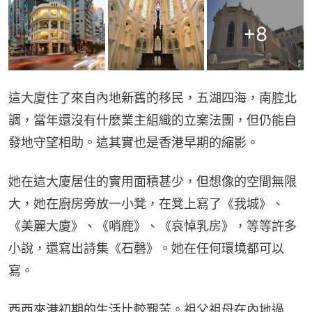
+
8
這大廈住了來自內地新舊的移民，五湖四海，南腔北
調，當年還沒有什麼業主組織的立案法團，但仍能自
發地守望相助。這其實也是香港早期的縮影。
她在這大廈居住的實用面積甚少，但想像的空間無限
大，她在廚房旁放一小凳，在凳上寫了《我城》、
《美麗大廈》、《哨鹿》、《哀悼乳房》，等等許多
小說，還寫出詩集《石磬》。她在任何環境都可以
寫。
西西來港初期的生活比較艱苦。祖父祖母在內地過