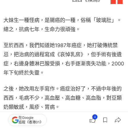
大妹生一種怪病，是腸癌的一種，俗稱「玻璃肚」。
總之，抗病七年，生命力很頑強。
至於西西，我們知道她1987年癌症，她打破傳統禁
忌，把治病的過程寫成《哀悼乳房》，但手術有後遺
症，右邊身體淋巴腺受損，右手逐漸喪失功能，2000
年下旬終於失靈。
之後，她改用左手寫作。癌症治好了，不過中年後的
西西，毛病不少，高血壓、高血糖、高血脂，對豆類
奶類敏感，風疹、胃病。
4
在Google
困難、病痛那麼多，但她從不訴苦，作品充滿樂觀精
追蹤《香港01》