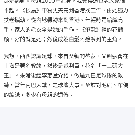
都是病號。母親2000年過身。我覺得這位老人家很了
不起。《候鳥》中寫丈夫先到香港找工作，由她獨力
扶老攜幼，從內地輾轉來到香港。年輕時是編織高
手，家人的毛衣全是她的手作。《飛氈》裡的花豔
顏，寫的就是她；然後成為白髮阿娥系列的主角。
我想，西西認識足球，來自父親的啓蒙。父親張勇在
上海是著名教練，然後是裁判員，花名「十二碼大
王」。來港後經李惠堂介紹，做過九巴足球隊的教
練，當年南巴大戰，是球壇大事。至於對毛熊、布偶
的編織，多少有母親的遺傳。