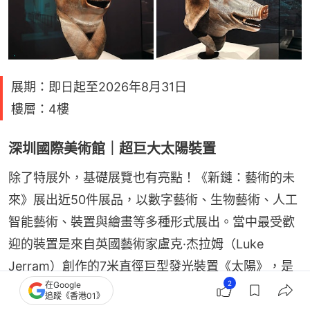
展期：即日起至2026年8月31日
樓層：4樓
深圳國際美術館｜超巨大太陽裝置
除了特展外，基礎展覽也有亮點！《新鏈：藝術的未
來》展出近50件展品，以數字藝術、生物藝術、人工
智能藝術、裝置與繪畫等多種形式展出。當中最受歡
迎的裝置是來自英國藝術家盧克·杰拉姆（Luke 
Jerram）創作的7米直徑巨型發光裝置《太陽》，是
2
在Google
按1：2億比例還原了太陽表面的細節，讓大家可以在
追蹤《香港01》