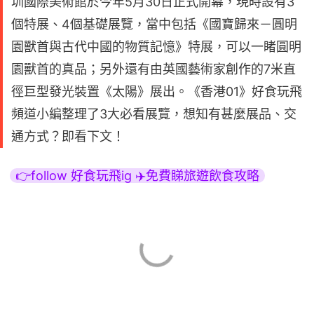
圳國際美術館於今年5月30日正式開幕，現時設有3
個特展、4個基礎展覽，當中包括《國寶歸來－圓明
園獸首與古代中國的物質記憶》特展，可以一睹圓明
園獸首的真品；另外還有由英國藝術家創作的7米直
徑巨型發光裝置《太陽》展出。《香港01》好食玩飛
頻道小編整理了3大必看展覽，想知有甚麼展品、交
通方式？即看下文！
👉follow 好食玩飛ig ✈️免費睇旅遊飲食攻略