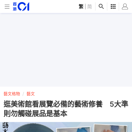
繁
|
简
藝文格物
藝文
逛美術館看展覽必備的藝術修養 5大準
則勿觸碰展品是基本