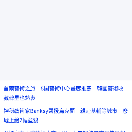
首爾藝術之旅｜5間藝術中心畫廊推薦 韓國藝術收
藏韓星也熱衷
神秘藝術家Banksy聲援烏克蘭 親赴基輔等城市 廢
墟上繪7幅塗鴉