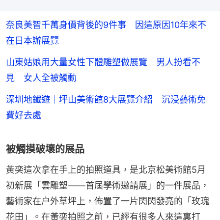
奈良美智千萬身價背後的9件事 因這原因10年來不
在日本辦展覽
山東姑娘用大量女性下體雕塑做展覽 男人扮看不
見 女人全被觸動
深圳地鐵遊｜坪山美術館8大展覽介紹 沉浸藝術免
費好去處
被觸摸破壞的展品
黃奕這次拿在手上的拍照道具，是北京松美術館5月
初新展「雲雕塑——首屆學術邀請展」的一件展品，
藝術家在户外草坪上，佈置了一片閃閃發亮的「玫瑰
花田」。在黃奕拍照之前，已經有很多人來這裏打