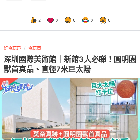
2
0
0
0
0
好食玩飛
食玩買
深圳國際美術館｜新館3大必睇！圓明園
獸首真品、直徑7米巨太陽