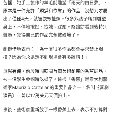
苦惱。她手工製作的羊毛氈雕塑「雨天的白日夢」，
原本是一件允許「觸摸和依靠」的作品。沒想到才展
出了僅僅4天，就被觀眾扯爛。很多熊孩子爬到雕塑
身上，不停地揪她、拽她、踩她。駱餡餅看到後特別
難過，覺得自己的作品完全被破壞了。
她惋惜地表示：「為什麼很多作品都會要求禁止觸
摸？因為你永遠想不到現場會有多離譜！」
無獨有偶，前段時間韓國首爾美術館裏的香蕉展品，
被一個學生參觀時吃掉了。這根「香蕉」是意大利藝
術家Maurizio Cattelan的重要作品之一，名叫《喜劇
演員》，曾以12萬美元天價拍出。
事後，藝術家重新放了一根香蕉上去，表示不打算對