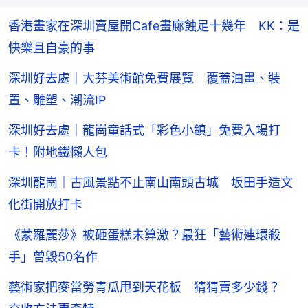
香港畫家在深圳賣屋開Cafe畫廊蝕足十幾年 KK：是
快樂且自豪的事
深圳好去處｜大芬美術館免費展覽 覆蓋油畫、裝
置、雕塑、潮流IP
深圳好去處｜龍崗童話式「彩色小鎮」免費入場打
卡！附地鐵懶人包
深圳龍崗｜古風景點不止南山南頭古城 坂田手造文
化街開放打卡
《蒙羅麗莎》被砸蛋糕未算激？最狂「藝術連環殺
手」曾毀50名作
藝術家把麥當勞青瓜甩到天花板 猜猜賣多少錢？