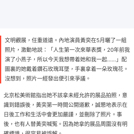
文明觀展，任重道遠。內地演員黃奕在5月曬了一組
照片，激動地説：「人生第一次來華表獎，20年前我
演了小燕子，所以今天我想帶着她和我一起......」配
圖裏的她戴着鑽石玫瑰耳墜，手裏拿着一朵玫瑰花。
沒想到，照片一經發出便引來爭議。
北京松美術館指出她不該拿未經允許的展品拍照，意
識到錯誤後，黃奕第一時間公開道歉，誠懇地表示在
日後工作和生活中會更加嚴謹，並刪除了照片。事
後，也有人替黃奕喊冤。因為她拿的展品周圍沒有明
確標識，很容易被誤解。