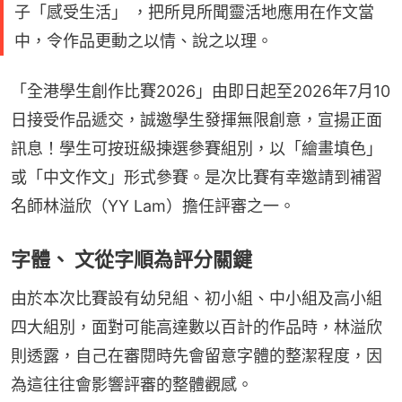
子「感受生活」 ，把所見所聞靈活地應用在作文當
中，令作品更動之以情、說之以理。
「全港學生創作比賽2026」由即日起至2026年7月10
日接受作品遞交，誠邀學生發揮無限創意，宣揚正面
訊息！學生可按班級揀選參賽組別，以「繪畫填色」
或「中文作文」形式參賽。是次比賽有幸邀請到補習
名師林溢欣（YY Lam）擔任評審之一。
字體、 文從字順為評分關鍵
由於本次比賽設有幼兒組、初小組、中小組及高小組
四大組別，面對可能高達數以百計的作品時，林溢欣
則透露，自己在審閱時先會留意字體的整潔程度，因
為這往往會影響評審的整體觀感。