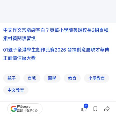
中文作文常腦袋空白？英華小學陳美娟校長3招累積
素材養閱讀習慣
01親子全港學生創作比賽2026 發揮創意展現才華傳
正面價值贏大獎
親子
育兒
開學
教育
小學教育
中文教育
2
在Google
1
0
0
0
0
追蹤《香港01》