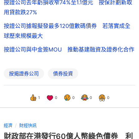
按證公司去年虧損收窄74%至1.1億元 按保計劃新取
用貸款跌27%
按證公司據報擬發最多120億數碼債券 若落實成全
球歷來規模最大
按證公司與中金簽MOU 推動基建融資及證券化合作
按揭證券公司
債券投資
1
0
0
0
0
經濟
財經快訊
財政部在港發行60億人幣綠色債券 利