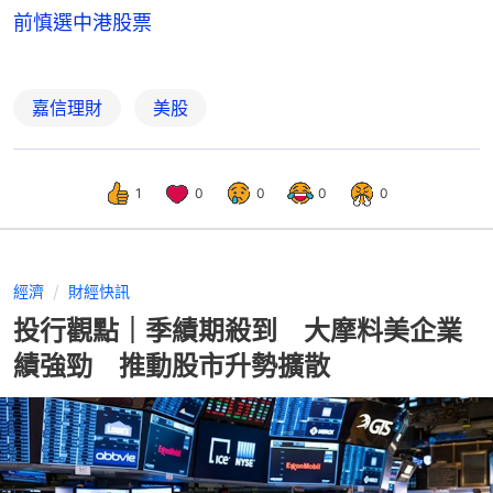
前慎選中港股票
嘉信理財
美股
1
0
0
0
0
經濟
財經快訊
投行觀點｜季績期殺到 大摩料美企業
績強勁 推動股市升勢擴散