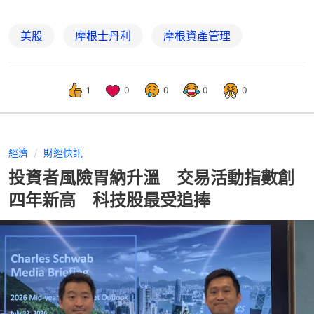
美股
摩根士丹利
摩根資產管理
1
0
0
0
0
經濟
財經快訊
投資者風險胃納升溫 交易活動指數創
四年新高 科技股最受追捧