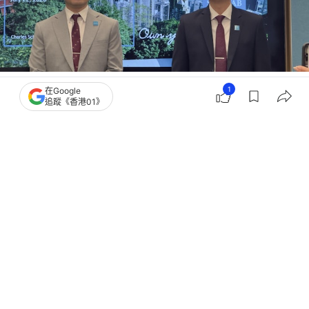
撰文：
張偉賢
1
在Google
出版：
2026-07-22 17:57
更新：
2026-07-22 17:57
追蹤《香港01》