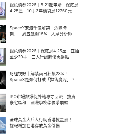
銀色債券2026｜8.21起申購 保底息
4.25厘 10手3年穩袋息12750元
SpaceX安渡千億解禁「危險時
刻」 周五飆逾15% 大摩分析師神
準
銀色債券2026｜保底息4.25厘 宜抽
至少20手 三大行認購優惠盤點
財經視野｜解禁兩日狂飆23%！
SpaceX是如何打破「拋售魔咒」？
IPO市場熱爆促外籍專才回流 搶貴
豪宅區租 國際學校學位爭崩頭
全球黃金大戶人行助香港撼星洲！
據報增加在港存放黃金儲備