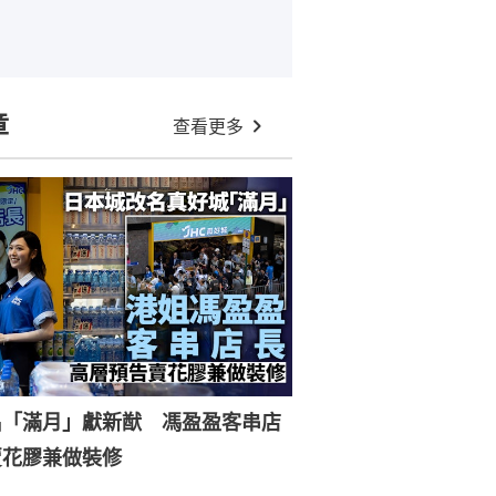
章
查看更多
名「滿月」獻新猷 馮盈盈客串店
賣花膠兼做裝修