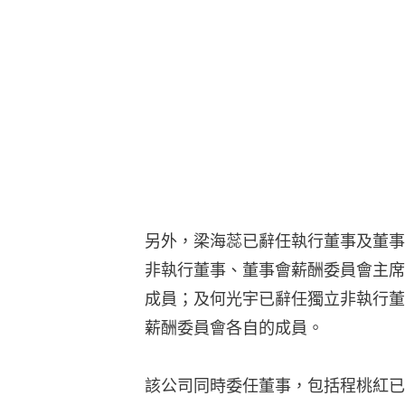
另外，梁海蕊已辭任執行董事及董事
非執行董事、董事會薪酬委員會主席
成員；及何光宇已辭任獨立非執行董
薪酬委員會各自的成員。
該公司同時委任董事，包括程桃紅已
淵已獲委任為獨立非執行董事、審核
會各自的成員；及袁帆已獲委任為獨
委員會主席及審核委員會成員。
相關人事變動均自5月5日起生效。
董事會另宣布，公司現任公司秘書羅
序文件代理人。