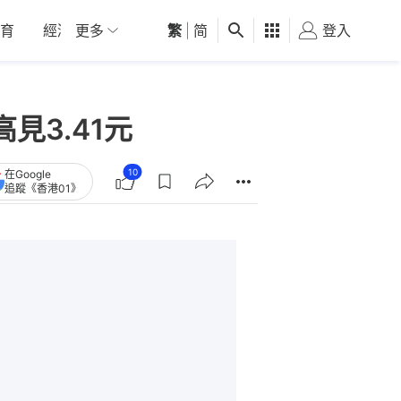
育
經濟
更多
01深圳
繁
觀點
|
简
健康
好食玩飛
登入
女
見3.41元
10
在Google
追蹤《香港01》