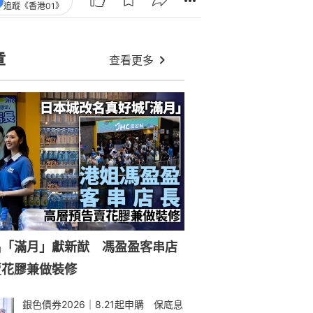
追蹤《香港01》
章
查看更多
名「滿月」獻新猷 馮盈盈客串店
賣花膠兼做裝修
銀色債券2026｜8.21起申購 保底息