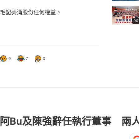
毛記葵涌股份任何權益。
00
0
7
0
 阿Bu及陳強辭任執行董事 兩