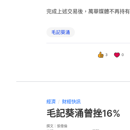
完成上述交易後，萬華媒體不再持有
毛記葵涌
3
0
經濟
財經快訊
毛記葵涌曾挫16%
撰文：
張偉倫