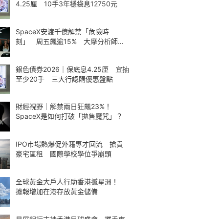
4.25厘 10手3年穩袋息12750元
SpaceX安渡千億解禁「危險時
刻」 周五飆逾15% 大摩分析師神
準
銀色債券2026｜保底息4.25厘 宜抽
至少20手 三大行認購優惠盤點
財經視野｜解禁兩日狂飆23%！
SpaceX是如何打破「拋售魔咒」？
IPO市場熱爆促外籍專才回流 搶貴
豪宅區租 國際學校學位爭崩頭
全球黃金大戶人行助香港撼星洲！
據報增加在港存放黃金儲備