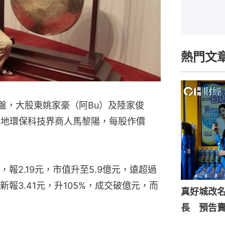
熱門文
賣盤，大股東姚家豪（阿Bu）及陸家俊
內地環保科技界商人馬黎陽，每股作價
報2.19元，市值升至5.9億元，遠超過
報3.41元，升105%，成交破億元，而
真好城改
長 預告