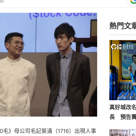
00
熱門文
真好城改
長 預告
0毛》母公司毛記葵涌（1716）出現人事