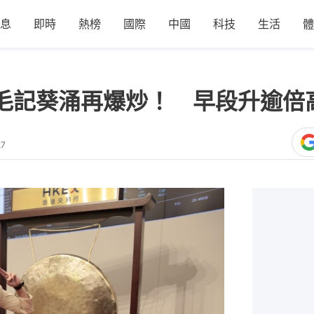
息
即時
熱榜
國際
中國
科技
生活
體
毛記葵涌再爆炒！ 早段升逾倍高
27