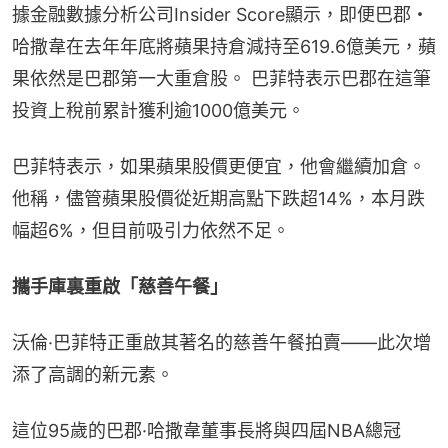
據金融數據分析公司Insider Score顯示，即便巴郡・
哈撒韋在去年年底將蘋果持倉減持至619.6億美元，蘋
果依然是巴郡第一大重倉股。 巴菲特表示巴郡在這筆
投資上稅前累計獲利逾1000億美元。
巴菲特表示，如果蘋果股價更便宜，他會繼續加倉。
他稱，儘管蘋果股價從近期高點下跌超14%，本月跌
幅超6%，但目前吸引力依然不足。
攜手庫裏重啟「慈善午餐」
沃倫·巴菲特正重啟其著名的慈善午餐拍賣——此次增
添了高調的新元素。
這位95歲的巴郡·哈撒韋董事長將與四屆NBA總冠