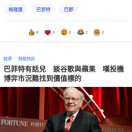
格隆匯
巴菲特
巴郡
6
0
0
2
0
經濟
財經快訊
巴菲特有話兒 談谷歌與蘋果 嘆投機
博弈市況難找到價值標的