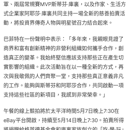
軍、兩屆常規賽MVP斯蒂芬·庫裏，以及作家、生活方
式企業家阿耶莎·庫裏共同主持一場全新的慈善拍賣活
動，將投資界傳奇人物與明星號召力結合起來。
巴菲特在一份聲明中表示：「多年來，我親眼見證了
商界和富有創新精神的非營利組織如何攜手合作，創
造真正的變革。我始終堅信應該支持那些正在產生切
實影響的組織。此次活動旨在以一種全新的方式，再
次與我敬佩的人們齊聚一堂，支持那些真正意義非凡
的工作。能夠與斯蒂芬和阿耶莎合作，共同啟動一項
支持這些社區的新項目，我感到非常榮幸。」
午餐的線上競拍將於太平洋時間5月7日晚上7:30在
eBay平台開啟，持續至5月14日晚上7:30。拍賣所得
將捐贈給格萊德基金會和庫裏家族創立的「吃·學·玩」