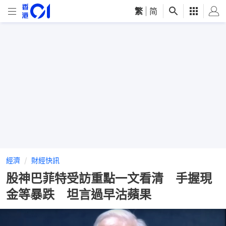
繁
|
简
經濟
財經快訊
股神巴菲特受訪重點一文看清 手握現
金等暴跌 坦言過早沽蘋果