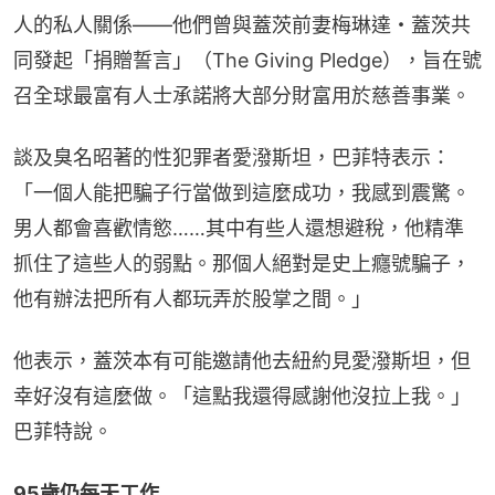
人的私人關係——他們曾與蓋茨前妻梅琳達・蓋茨共
同發起「捐贈誓言」（The Giving Pledge），旨在號
召全球最富有人士承諾將大部分財富用於慈善事業。
談及臭名昭著的性犯罪者愛潑斯坦，巴菲特表示：
「一個人能把騙子行當做到這麼成功，我感到震驚。
男人都會喜歡情慾……其中有些人還想避稅，他精準
抓住了這些人的弱點。那個人絕對是史上癮號騙子，
他有辦法把所有人都玩弄於股掌之間。」
他表示，蓋茨本有可能邀請他去紐約見愛潑斯坦，但
幸好沒有這麼做。「這點我還得感謝他沒拉上我。」
巴菲特說。
95歲仍每天工作