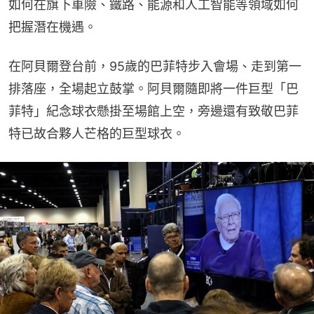
如何在旗下車險、鐵路、能源和人工智能等領域如何
把握潛在機遇。
在阿貝爾登台前，95歲的巴菲特步入會場、走到第一
排落座，全場起立鼓掌。阿貝爾隨即將一件巨型「巴
菲特」紀念球衣懸掛至場館上空，旁邊還有致敬巴菲
特已故合夥人芒格的巨型球衣。