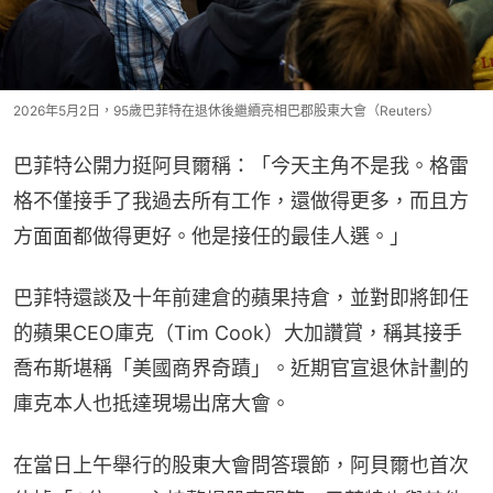
2026年5月2日，95歲巴菲特在退休後繼續亮相巴郡股東大會（Reuters）
巴菲特公開力挺阿貝爾稱：「今天主角不是我。格雷
格不僅接手了我過去所有工作，還做得更多，而且方
方面面都做得更好。他是接任的最佳人選。」
巴菲特還談及十年前建倉的蘋果持倉，並對即將卸任
的蘋果CEO庫克（Tim Cook）大加讚賞，稱其接手
喬布斯堪稱「美國商界奇蹟」。近期官宣退休計劃的
庫克本人也抵達現場出席大會。
在當日上午舉行的股東大會問答環節，阿貝爾也首次