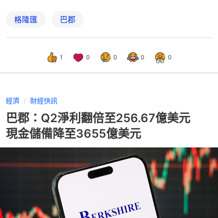
格隆匯
巴郡
1
0
0
0
0
經濟
財經快訊
巴郡：Q2淨利翻倍至256.67億美元
現金儲備降至3655億美元