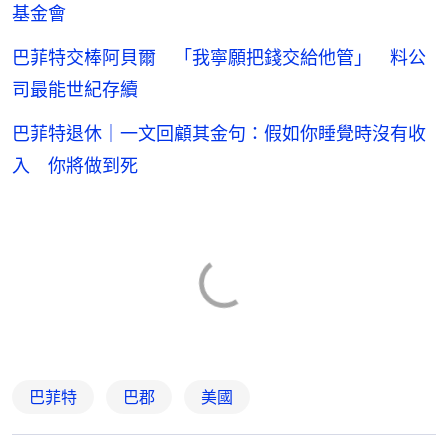
基金會
巴菲特交棒阿貝爾 「我寧願把錢交給他管」 料公
司最能世紀存續
巴菲特退休｜一文回顧其金句：假如你睡覺時沒有收
入 你將做到死
巴菲特
巴郡
美國