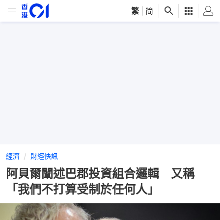
繁
|
简
經濟
財經快訊
阿貝爾闡述巴郡投資組合邏輯 又稱
「我們不打算受制於任何人」