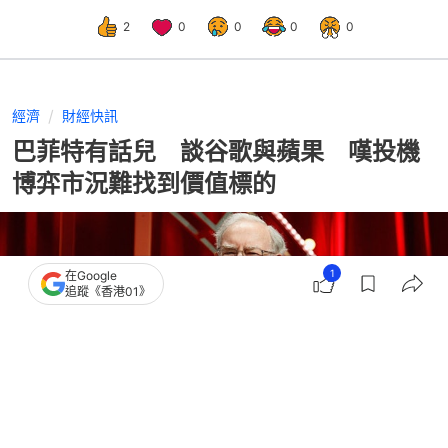
2
0
0
0
0
經濟
財經快訊
巴菲特有話兒 談谷歌與蘋果 嘆投機
博弈市況難找到價值標的
1
在Google
追蹤《香港01》