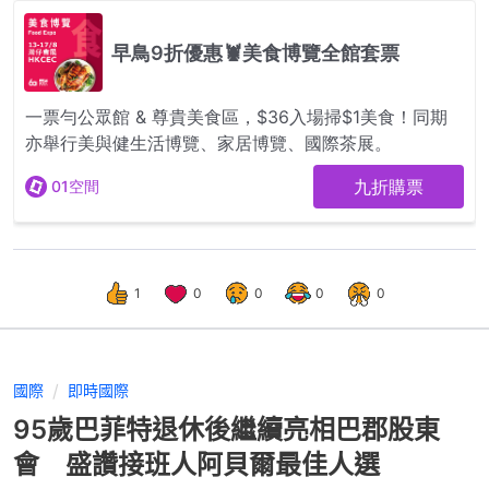
1
0
0
0
0
國際
即時國際
95歲巴菲特退休後繼續亮相巴郡股東
會 盛讚接班人阿貝爾最佳人選