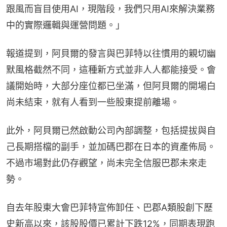
跟風而盲目使用AI，現階段，我們只用AI來解決業務
中的實際邏輯與運營問題。」
報道提到，阿貝爾的發言與巴菲特以往慣用的親切幽
默風格截然不同，這種新方式並非人人都能接受。會
議開始時，大部分座位都已坐滿，但阿貝爾的開場白
尚未結束，就有人看到一些股東提前離場。
此外，阿貝爾已然啟動公司內部調整，包括提拔與自
己長期搭檔的副手，並加碼巴郡在日本的資產佈局。
不過市場對此仍存觀望，尚未完全信服巴郡未來走
勢。
自去年股東大會巴菲特宣佈卸任、巴郡A類股創下歷
史新高以來，該股股價已累計下跌12%，同期表現跑