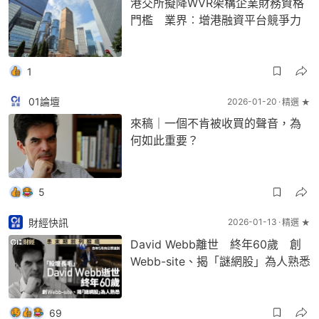
港交所擬降WVR架構企業財務資格
門檻 業界︰增港融資平台競爭力
1
01論壇
2026-01-20
精選 ★
來稿｜一個不肯被收買的聲音，為
何如此重要？
5
財經快訊
2026-01-13
精選 ★
David Webb離世 終年60歲 創
Webb-site、揭「謎網股」為人熟悉
69