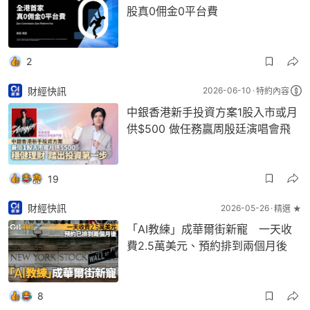
股真0佣金0平台費
2
財經快訊
2026-06-10
特約內容
中銀香港新手投資方案1股入市或月
供$500 做任務贏周殷廷演唱會飛
19
財經快訊
2026-05-26
精選 ★
「AI教練」成華爾街新寵 一天收
費2.5萬美元、預約排到兩個月後
8