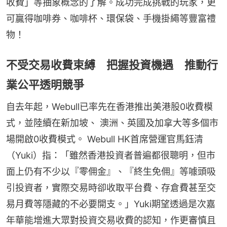
收費」等抽象概念的了解。成功完成挑戰的玩家，更
可贏得咖啡券、咖啡杯、環保袋、手機掛繩等豐富禮
物！
不受交易收費束縛 把握投資機遇 推動行
業公平透明競爭
自去年起，Webull已率先在香港推出美港股0收費模
式，並陸續在新加坡、 澳洲、英國及加拿大等多個市
場開啟0收費模式。 Webull HK首席營運官馬鈺清
（Yuki）指：「雖然香港投資者普遍都很聰明，但市
面上仍有不少以『零佣金』、『終生免佣』等噱頭吸
引投資者，實際交易時卻收取平台費、存倉費甚至交
易月費等隱藏的不必要開支。」Yuki期望透過是次嘉
年華能增進大眾對投資交易收費的認知，作更審慎且