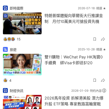
即時國際
2026-07-18
精選 ★
特朗普媒體擬向華爾街大行推課金
制 月付10萬美元可搶投資先機
15
旅遊
2025-10-28
精選 ★
雙11購物｜WeChat Pay HK淘寶0
手續費 綁Visa卡即送$120
4
財經快訊
2026-01-09
特約內容
2026馬年投資 拆解港美股 潛力爆
升股 ETF策略 專家教路窩輪實戰