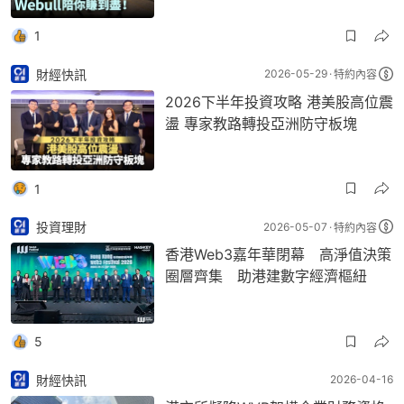
1
財經快訊
2026-05-29
特約內容
2026下半年投資攻略 港美股高位震
盪 專家教路轉投亞洲防守板塊
1
投資理財
2026-05-07
特約內容
香港Web3嘉年華閉幕 高淨值決策
圈層齊集 助港建數字經濟樞紐
5
財經快訊
2026-04-16