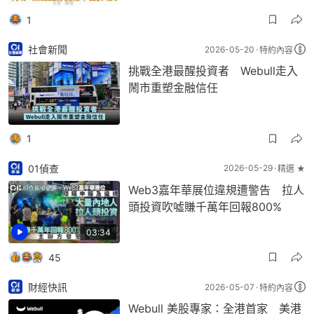
1
社會新聞
2026-05-20
特約內容
挑戰全港最醒投資者 Webull走入
鬧市重塑金融信任
1
01偵查
2026-05-29
精選 ★
Web3嘉年華展位違規遭警告 拉人
頭投資吹噓賺千萬年回報800%
03:34
45
財經快訊
2026-05-07
特約內容
Webull 美股專家：全港首家 美港