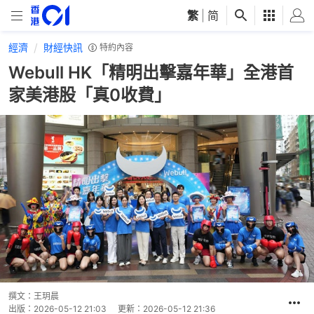
繁
|
简
經濟
財經快訊
特約內容
Webull HK「精明出擊嘉年華」全港首
家美港股「真0收費」
撰文：
王玥晨
出版：
2026-05-12 21:03
更新：
2026-05-12 21:36