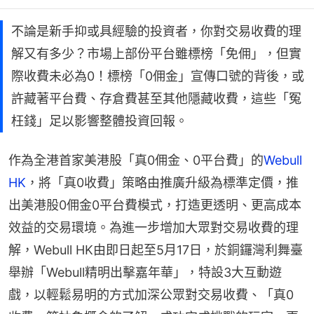
不論是新手抑或具經驗的投資者，你對交易收費的理
解又有多少？市場上部份平台雖標榜「免佣」，但實
際收費未必為0！標榜「0佣金」宣傳口號的背後，或
許藏著平台費、存倉費甚至其他隱藏收費，這些「冤
枉錢」足以影響整體投資回報。
作為全港首家美港股「真0佣金、0平台費」的
Webull 
HK
，將「真0收費」策略由推廣升級為標準定價，推
出美港股0佣金0平台費模式，打造更透明、更高成本
效益的交易環境。為進一步增加大眾對交易收費的理
解，Webull HK由即日起至5月17日，於銅鑼灣利舞臺
舉辦「Webull精明出擊嘉年華」，特設3大互動遊
戲，以輕鬆易明的方式加深公眾對交易收費、「真0