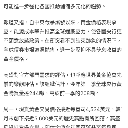
可能進一步強化各國推動儲備多元化的趨勢。
報道又指，自中東戰爭爆發以來，黃金價格表現承
壓。能源成本攀升推高全球通膨壓力，使各國央行更
不願意放鬆政策。在衝突看不到結束跡象的情況下，
全球債券市場遭遇拋售，進一步壓抑不具孳息收益的
黃金價格。
高盛對官方部門需求的評估，也呼應世界黃金協會先
前的樂觀評估。該組織估計，今年第一季全球央行黃
金購買量達244噸，高於前一季的208噸。
周一，現貨黃金交易價格接近每盎司4,534美元，較1
月末創下接近5,600美元的歷史高點有所回落。高盛
仍維持看多立場，預估金價今年底可望升至每盎司