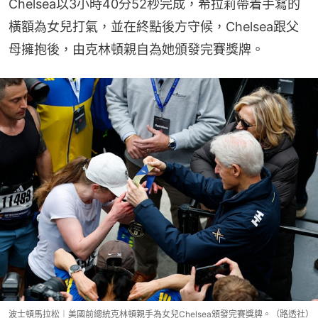
Chelsea以3小時40分52秒完成，希拉莉帶着手寫的
橫額為女兒打氣，並在終點後方守候，Chelsea跟父
母擁抱後，由克林頓親自為她頒發完賽獎牌。
波士頓馬拉松︱美國前總統克林頓親手為女兒Chelsea頒發完賽獎牌。（路透社）