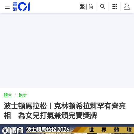
繁
|
简
體育
跑步
波士頓馬拉松︱克林頓希拉莉罕有齊亮
相 為女兒打氣兼頒完賽獎牌