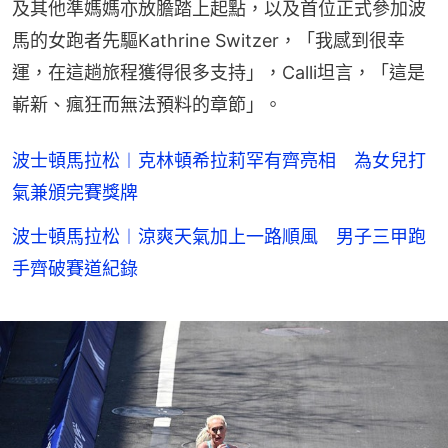
及其他準媽媽亦放膽踏上起點，以及首位正式參加波
馬的女跑者先驅Kathrine Switzer，「我感到很幸
運，在這趟旅程獲得很多支持」，Calli坦言，「這是
嶄新、瘋狂而無法預料的章節」。
波士頓馬拉松︱克林頓希拉莉罕有齊亮相 為女兒打
氣兼頒完賽獎牌
波士頓馬拉松︱涼爽天氣加上一路順風 男子三甲跑
手齊破賽道紀錄