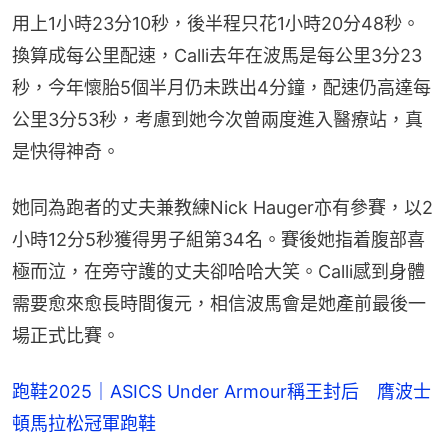
用上1小時23分10秒，後半程只花1小時20分48秒。
換算成每公里配速，Calli去年在波馬是每公里3分23
秒，今年懷胎5個半月仍未跌出4分鐘，配速仍高達每
公里3分53秒，考慮到她今次曾兩度進入醫療站，真
是快得神奇。
她同為跑者的丈夫兼教練Nick Hauger亦有參賽，以2
小時12分5秒獲得男子組第34名。賽後她指着腹部喜
極而泣，在旁守護的丈夫卻哈哈大笑。Calli感到身體
需要愈來愈長時間復元，相信波馬會是她產前最後一
場正式比賽。
跑鞋2025｜ASICS Under Armour稱王封后 膺波士
頓馬拉松冠軍跑鞋