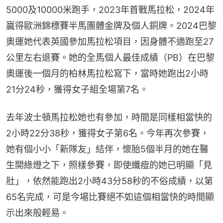
5000及10000米跑手，2023年首戰馬拉松，2024年
贏得歐洲錦標賽半馬團體金牌及個人銅牌。2024巴黎
奧運她代表英國參加馬拉松項目，因身體不適跑至27
公里左右退賽。她的全馬個人最佳成績（PB）在巴黎
奧運後一個月的柏林馬拉松寫下，當時她跑出2小時
21分24秒，獲得女子組全場第7名。
去年波士頓馬拉松她也有參加，時間是同樣相當快的
2小時22分38秒，獲得女子第6名。今年再次參賽，
她有個小小「新隊友」結伴，懷胎5個半月的她在醫
生開綠燈之下，照樣參賽，即使纖瘦的她已明顯「見
肚」，依然能跑出2小時43分58秒的不俗成績，以第
65名完成，可是今場比賽絕不如這個相當快的時間顯
示出來般輕易。