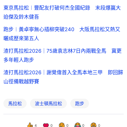
東京馬拉松︱豐配友打破何杰全國紀錄 末段爆贏大
迫傑及鈴木健吾
跑步︱黃卓寧無心插柳突破240 大阪馬拉松又熱又
曬成歷來第五人
渣打馬拉松2026｜75歲袁志林7日內兩戰全馬 冀更
多年輕人跑步
渣打馬拉松2026｜謝覺偉首入全馬本地三甲 即回歸
山徑備戰越野賽
馬拉松
波士頓馬拉松
跑步
4
0
0
0
0