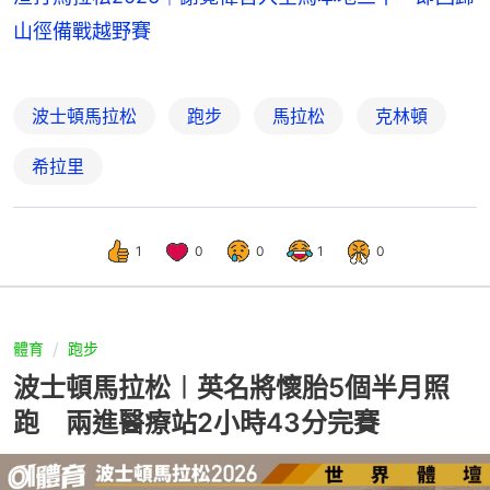
山徑備戰越野賽
波士頓馬拉松
跑步
馬拉松
克林頓
希拉里
1
0
0
1
0
體育
跑步
波士頓馬拉松︱英名將懷胎5個半月照
跑 兩進醫療站2小時43分完賽