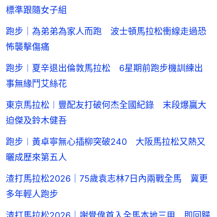
標準跟隨女子組
跑步｜為弟弟為家人而跑 波士頓馬拉松衝線走過恐
怖襲擊傷痛
跑步︱夏辛退出倫敦馬拉松 6星期前跑步機訓練出
事無緣鬥艾絲花
東京馬拉松︱豐配友打破何杰全國紀錄 末段爆贏大
迫傑及鈴木健吾
跑步︱黃卓寧無心插柳突破240 大阪馬拉松又熱又
曬成歷來第五人
渣打馬拉松2026｜75歲袁志林7日內兩戰全馬 冀更
多年輕人跑步
渣打馬拉松2026｜謝覺偉首入全馬本地三甲 即回歸