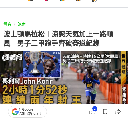
體育
跑步
波士頓馬拉松︱涼爽天氣加上一路順
風 男子三甲跑手齊破賽道紀錄
2
在Google
追蹤《香港01》
撰文：
吳慕兒