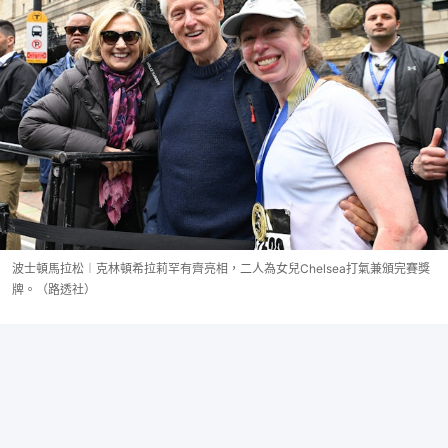
波士頓馬拉松︱克林頓希拉莉罕有齊亮相，二人為女兒Chelsea打氣兼頒完賽獎
牌。（路透社）