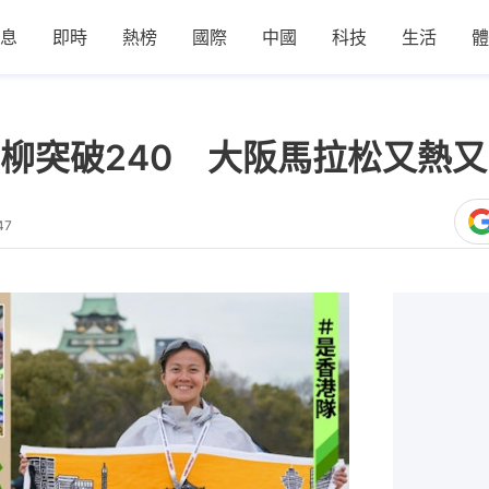
息
即時
熱榜
國際
中國
科技
生活
體
柳突破240 大阪馬拉松又熱
47