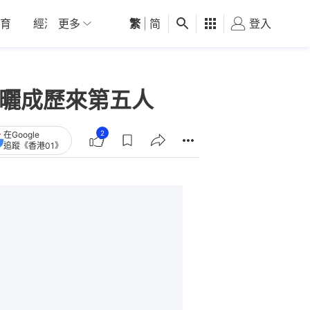
育
經濟
更多
01深圳
繁
觀點
|
简
健康
好食玩飛
登入
女
又曬成歷來第五人
2
在Google
追蹤《香港01》