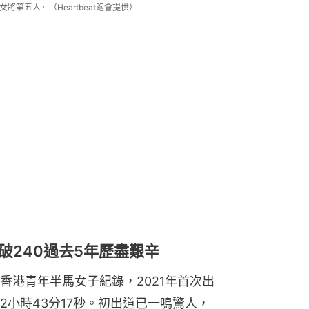
第五人。（Heartbeat跑會提供）
破240過去5年歷盡艱辛
刷新香港青年半馬女子紀錄，2021年首次出
小時43分17秒。初出道已一鳴驚人，