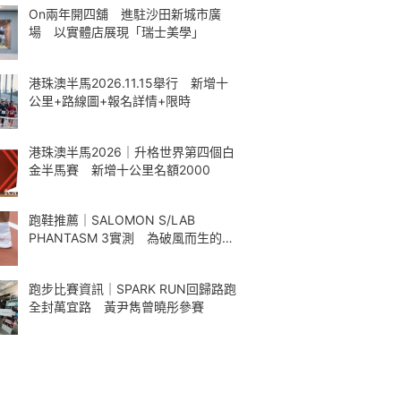
On兩年開四舖 進駐沙田新城市廣
場 以實體店展現「瑞士美學」
港珠澳半馬2026.11.15舉行 新增十
公里+路線圖+報名詳情+限時
港珠澳半馬2026｜升格世界第四個白
金半馬賽 新增十公里名額2000
跑鞋推薦｜SALOMON S/LAB
PHANTASM 3實測 為破風而生的碳
板跑鞋
跑步比賽資訊｜SPARK RUN回歸路跑
全封萬宜路 黃尹雋曾曉彤參賽