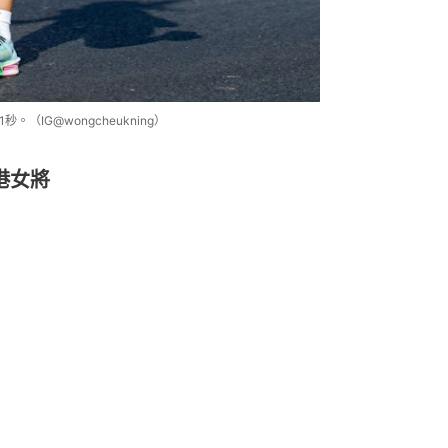
（IG@wongcheukning）
港女將