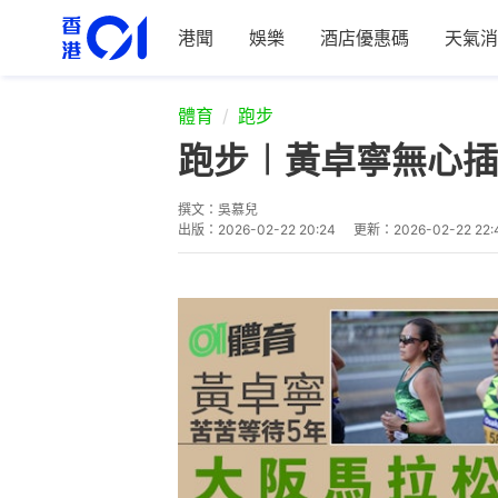
港聞
娛樂
酒店優惠碼
天氣消
體育
跑步
跑步︱黃卓寧無心插
撰文：
吳慕兒
出版：
2026-02-22 20:24
更新：
2026-02-22 22: