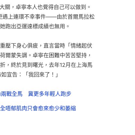
0大關，卓寧本人也覺得自己可以做到。
年更遇上連環不幸事件——由於首爾馬拉松
她跑出亞運達標成績也無用。
重壓下身心俱疲，直言當時「情緒起伏
荷爾蒙失調。卓寧在困難中苦苦堅持，
折，終於見到曙光，去年12月在上海馬
，彷如宣告：「我回來了！」
日內兩戰全馬 冀更多年輕人跑步
全唔郁肌肉只會愈來愈少和萎縮