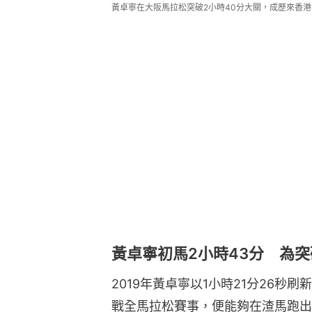
黃卓寧在大阪馬拉松突破2小時40分大關，成歷來香港女將
黃卓寧初馬2小時43分 為突
2019年黃卓寧以1小時21分26秒
戰全馬拉松賽事，便能夠在渣馬跑出2