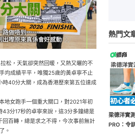
熱門文
馬拉松，天氣卻突然回暖，又熱又曬的不
手均成績平平，唯獨25歲的黃卓寧不止
小時40分大關，成為香港歷來第五位達成
彷如本地女跑手一個重大關口，對2021年初
43分17秒的卓寧來說，這3分多鐘總是
梁德洋實測HOK
千回百轉，總是求之不得，今次事前無計
PRO：令
了。