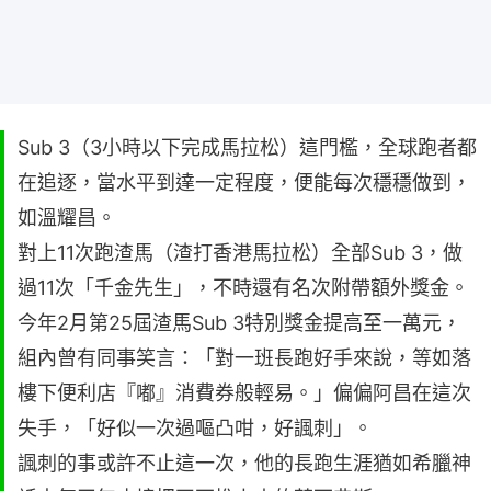
Sub 3（3小時以下完成馬拉松）這門檻，全球跑者都
在追逐，當水平到達一定程度，便能每次穩穩做到，
如溫耀昌。
對上11次跑渣馬（渣打香港馬拉松）全部Sub 3，做
過11次「千金先生」，不時還有名次附帶額外獎金。
今年2月第25屆渣馬Sub 3特別獎金提高至一萬元，
組內曾有同事笑言：「對一班長跑好手來說，等如落
樓下便利店『嘟』消費券般輕易。」偏偏阿昌在這次
失手，「好似一次過嘔凸咁，好諷刺」。
諷刺的事或許不止這一次，他的長跑生涯猶如希臘神