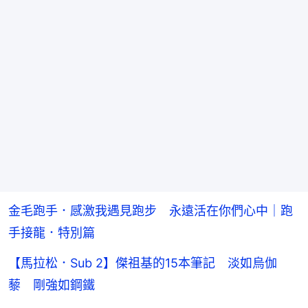
金毛跑手．感激我遇見跑步 永遠活在你們心中｜跑
手接龍．特別篇
【馬拉松．Sub 2】傑祖基的15本筆記 淡如烏伽
藜 剛強如鋼鐵