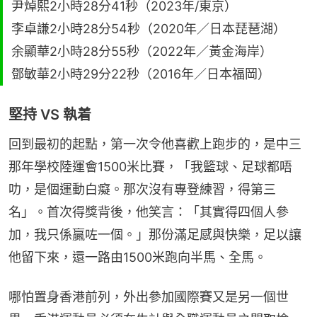
尹焯熙2小時28分41秒（2023年/東京）
李卓謙2小時28分54秒（2020年／日本琵琶湖）
余顯華2小時28分55秒（2022年／黃金海岸）
鄧敏華2小時29分22秒（2016年／日本福岡）
堅持 VS 執着
回到最初的起點，第一次令他喜歡上跑步的，是中三
那年學校陸運會1500米比賽，「我籃球、足球都唔
叻，是個運動白癡。那次沒有專登練習，得第三
名」。首次得獎背後，他笑言：「其實得四個人參
加，我只係贏咗一個。」那份滿足感與快樂，足以讓
他留下來，還一路由1500米跑向半馬、全馬。
哪怕置身香港前列，外出參加國際賽又是另一個世