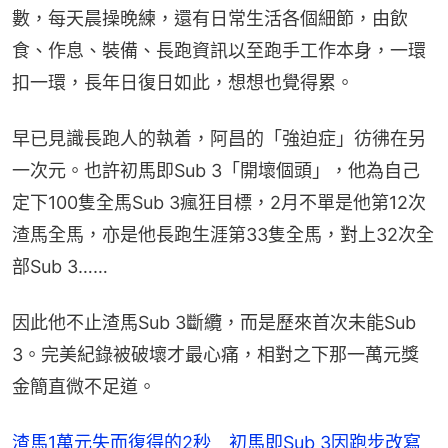
數，每天晨操晚練，還有日常生活各個細節，由飲
食、作息、裝備、長跑資訊以至跑手工作本身，一環
扣一環，長年日復日如此，想想也覺得累。
早已見識長跑人的執着，阿昌的「強迫症」彷彿在另
一次元。也許初馬即Sub 3「開壞個頭」，他為自己
定下100隻全馬Sub 3瘋狂目標，2月不單是他第12次
渣馬全馬，亦是他長跑生涯第33隻全馬，對上32次全
部Sub 3……
因此他不止渣馬Sub 3斷纜，而是歷來首次未能Sub 
3。完美紀錄被破壞才最心痛，相對之下那一萬元獎
金簡直微不足道。
渣馬1萬元失而復得的2秒 初馬即Sub 3因跑步改寫