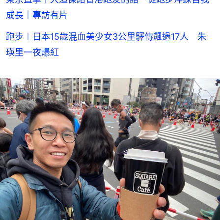
成長｜專訪有片
跑步︱日本15歲混血美少女3公里驛傳飆過17人 朱
瑛里一夜爆紅