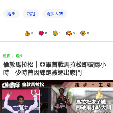
跑步
路跑
跑步人誌
8
0
1
0
0
體育
跑步
倫敦馬拉松｜亞軍首戰馬拉松即破兩小
時 少時曾因練跑被逐出家門