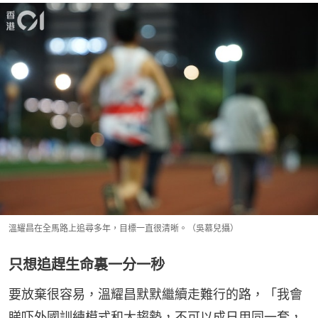
溫耀昌在全馬路上追尋多年，目標一直很清晰。（吳慕兒攝）
只想追趕生命裏一分一秒
要放棄很容易，溫耀昌默默繼續走難行的路，「我會
睇吓外國訓練模式和大趨勢，不可以成日用同一套，