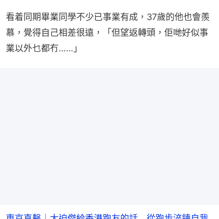
看着同期畢業同學不少已事業有成，37歲的他也會羨
慕，覺得自己相差很遠，「但望返轉頭，佢哋好似事
業以外乜都冇……」
東京直擊｜大迫傑給香港跑友的話 從跑步淬鍊自我