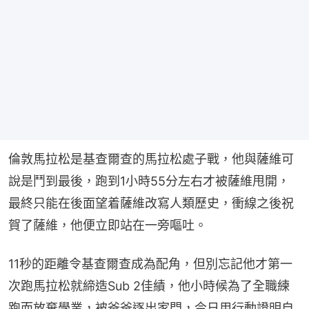
倫敦馬拉松是基查爾查的馬拉松處子戰，他與薩維可
說是鬥到最後，跑到1小時55分左右才被薩維甩開，
最終只能在後面望着薩維改寫人類歷史，衝線之後祝
賀了薩維，他便立即站在一旁嘔吐。
11秒的距離令基查爾查成為配角，但別忘記他才第一
次跑馬拉松就締造Sub 2佳績，他小時候為了全職練
跑而放棄學業，被爸爸逐出家門，今日用行動證明自