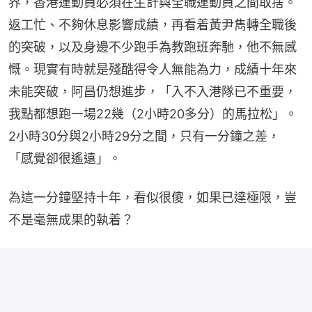
界，香港運動員必須在生計與全職運動員之間取捨。
返工忙、不夠休息影響成績，再看着黃尹雋轉全職後
的突破，以及身邊不少跑手為教跑班奔馳，他不無感
慨。現實有時就是殘酷得令人無能為力，成績十年來
未能突破，阿昌仍想進步，「入不入港隊已不重要，
我點都想跑一場22幾（2小時20多分）的馬拉松」。
2小時30分與2小時29分之間，只有一分鐘之差，
「感覺卻很遙遠」。
為這一分鐘堅持十年，看似很傻，如果已達極限，豈
不是毫無成果的執着？