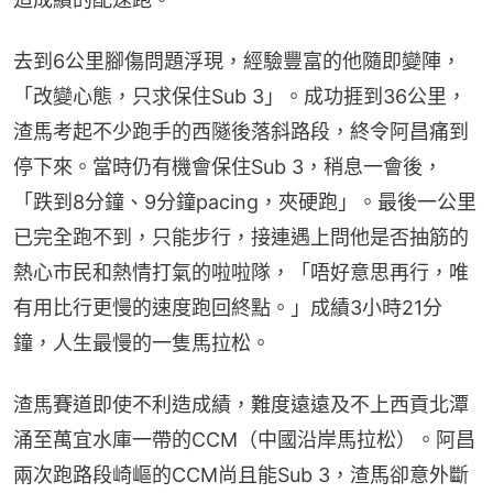
去到6公里腳傷問題浮現，經驗豐富的他隨即變陣，
「改變心態，只求保住Sub 3」。成功捱到36公里，
渣馬考起不少跑手的西隧後落斜路段，終令阿昌痛到
停下來。當時仍有機會保住Sub 3，稍息一會後，
「跌到8分鐘、9分鐘pacing，夾硬跑」。最後一公里
已完全跑不到，只能步行，接連遇上問他是否抽筋的
熱心市民和熱情打氣的啦啦隊，「唔好意思再行，唯
有用比行更慢的速度跑回終點。」成績3小時21分
鐘，人生最慢的一隻馬拉松。
渣馬賽道即使不利造成績，難度遠遠及不上西貢北潭
涌至萬宜水庫一帶的CCM（中國沿岸馬拉松）。阿昌
兩次跑路段崎嶇的CCM尚且能Sub 3，渣馬卻意外斷