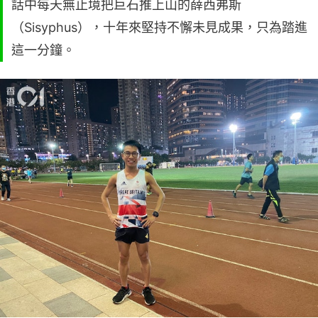
話中每天無止境把巨石推上山的薛西弗斯
（Sisyphus），十年來堅持不懈未見成果，只為踏進
這一分鐘。