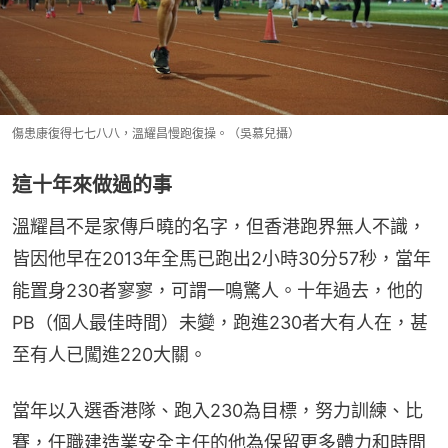
傷患康復得七七八八，溫耀昌慢跑復操。（吳慕兒攝）
這十年來做過的事
溫耀昌不是家傳戶曉的名字，但香港跑界無人不識，
皆因他早在2013年全馬已跑出2小時30分57秒，當年
能置身230者寥寥，可謂一鳴驚人。十年過去，他的
PB（個人最佳時間）未變，跑進230者大有人在，甚
至有人已闖進220大關。
當年以入選香港隊、跑入230為目標，努力訓練、比
賽，任職建造業安全主任的他為保留更多體力和時間