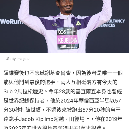
（Getty Images）
薩維賽後也不忘感謝基查爾查，因為後者是唯一一個
能與他鬥到最後的選手，兩人互相砥礪方有今天的
Sub 2馬拉松歷史。今年28歲的基查爾查本身也曾經
是世界紀錄保持者，他於2024年華倫西亞半馬以57
分30秒打破世績，不過後來被跑出57分20秒的烏干
達跑手Jacob Kiplimo超越。田徑場上，他在2019年
及2025年的世界錦標賽奪得男子1萬米銀牌。