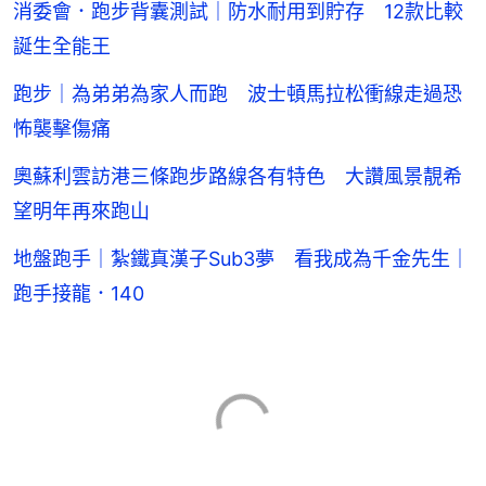
消委會．跑步背囊測試｜防水耐用到貯存 12款比較
誕生全能王
跑步｜為弟弟為家人而跑 波士頓馬拉松衝線走過恐
怖襲擊傷痛
奧蘇利雲訪港三條跑步路線各有特色 大讚風景靚希
望明年再來跑山
地盤跑手｜紮鐵真漢子Sub3夢 看我成為千金先生｜
跑手接龍．140