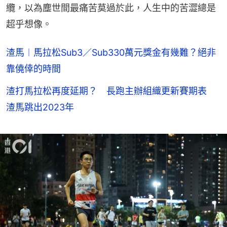
纜，以為塵世間最痛苦莫過於此，人生中的苦澀總是
超乎想像。
渣馬︱馬拉松Sub3／Sub330萬元獎金有幾難？絕非
靠僥倖的時間
渣打馬拉松再度延期？ 長跑主辦組織更新賽期表
渣馬跳出2023年