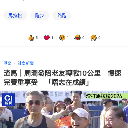
馬拉松
跑步
路跑
5
1
1
0
0
港聞
社會新聞
渣馬｜周潤發陪老友轉戰10公里 慢速
完賽重享受 「唔志在成績」