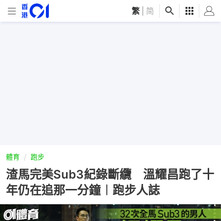
繁
|
简
體育
跑步
渣馬完美Sub3紀錄斷纜 溫耀昌跑了十
年仍在追那一分鐘︱跑步人誌