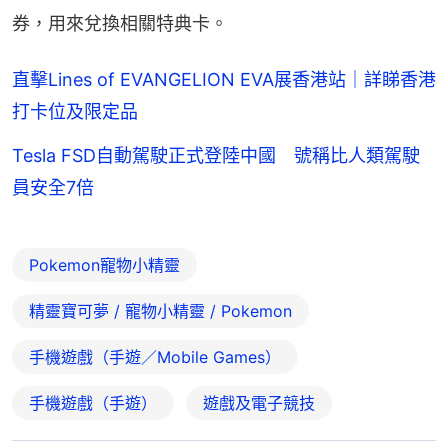
券，用來兌換相關特典卡。
直擊Lines of EVANGELION EVA展香港站｜詳睇香港
打卡位及限定品
Tesla FSD自動駕駛正式登陸中國 號稱比人類駕駛
員安全7倍
Pokemon寵物小精靈
精靈寶可夢 / 寵物小精靈 / Pokemon
手機遊戲（手遊／Mobile Games）
手機遊戲（手遊）
遊戲及電子競技