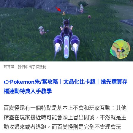
茸茸咩：我們中出了個叛徒...
👉Pokemon朱/紫攻略｜太晶化比卡超｜搶先購買存
檔連動特典入手教學
百變怪還有一個特點是基本上不會和玩家互動：其他
精靈在玩家接近時可能會頭上冒出問號，不然就是主
動攻過來或者逃跑，而百變怪則是完全不會理會玩