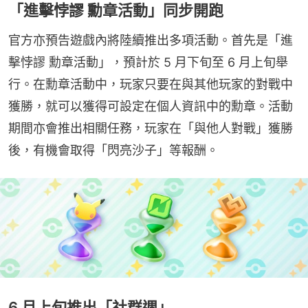
「進擊悖謬 勳章活動」同步開跑
官方亦預告遊戲內將陸續推出多項活動。首先是「進
擊悖謬 勳章活動」，預計於 5 月下旬至 6 月上旬舉
行。在勳章活動中，玩家只要在與其他玩家的對戰中
獲勝，就可以獲得可設定在個人資訊中的勳章。活動
期間亦會推出相關任務，玩家在「與他人對戰」獲勝
後，有機會取得「閃亮沙子」等報酬。
6 月上旬推出「社群週」