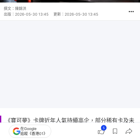
撰文：
陳錦洪
出版：
2026-05-30 13:45
更新：
2026-05-30 13:45
《寶可夢》卡牌近年人氣持續高企，部分稀有卡及未
5
在Google
開封商品在二手市場炒價驚人，亦令相關商品成為犯
追蹤《香港01》