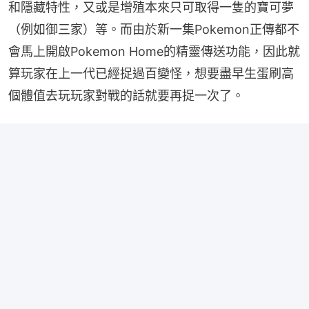
和隱藏特性，又或是增殖本來只可取得一隻的寶可夢
（例如御三家）等。而由於新一集Pokemon正傳都不
會馬上開啟Pokemon Home的精靈傳送功能，因此就
算玩家在上一代已經捉過百變怪，想要盡早生蛋刷高
個體值去玩玩家對戰的話就要再捉一次了。