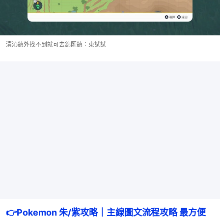
漬沁鎮外找不到就可去錦匯鎮：東試試
👉Pokemon 朱/紫攻略｜主線圖文流程攻略 最方便