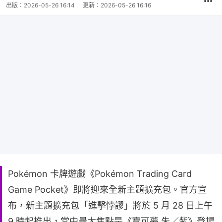
出版：
2026-05-26 16:14
更新：
2026-05-26 16:16
Pokémon 卡牌遊戲《Pokémon Trading Card
Game Pocket》即將迎來全新主題擴充包。官方宣
布，新主題擴充包「進擊悖謬」將於 5 月 28 日上午
9 時起推出，當中最大焦點是《寶可夢 朱／紫》登場