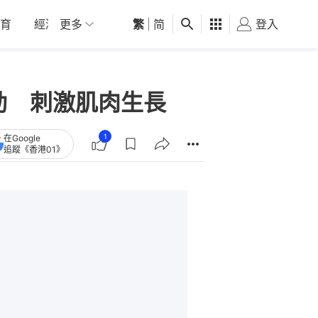
育
經濟
更多
01深圳
繁
觀點
|
简
健康
好食玩飛
登入
女
動 刺激肌肉生長
1
在Google
追蹤《香港01》