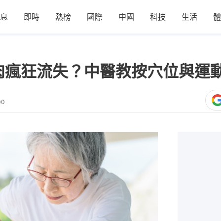
息
即時
熱榜
國際
中國
科技
生活
體
肉瘋狂流失？中醫教按穴位與運
00