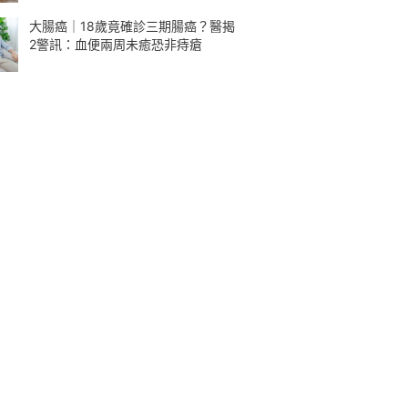
大腸癌｜18歲竟確診三期腸癌？醫揭
2警訊：血便兩周未癒恐非痔瘡