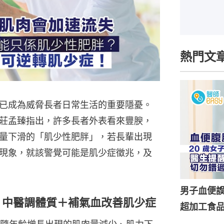
熱門文
已成為威脅長者日常生活的重要隱憂。
莊孟臻指出，許多長者外表看來豐腴，
量下滑的「肌少性肥胖」，若長輩出現
現象，就該警覺可能是肌少症徵兆，及
男子血便誤
% 中醫調體質＋補氣血改善肌少症
超加工食