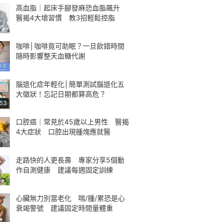
高血脂｜起床手腳發麻恐血脂飆升
醫揭4大壞習慣 教3招輕鬆控脂
咖啡│咖啡竟可助眠？一旦飲錯時間
隨時影響整天血糖代謝
腦退化症年輕化│簡單測試腦退化五
大徵狀！忘記日期都算高危？
:53
口腔癌｜常見於45歲以上男性 醫揭
4大症狀 口腔出現腫塊應就醫
走路快的人更長壽 專家分享5個動
作自測健康 建議每週固定訓練
心臟無力別當老化 喘/腫/累恐是心
衰竭警號 建議固定時間量體重