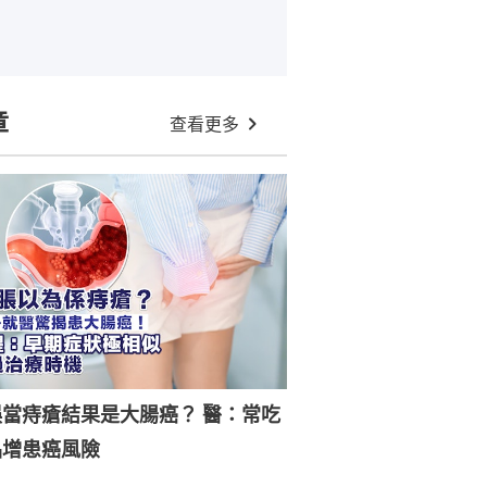
章
查看更多
當痔瘡結果是大腸癌？ 醫：常吃
品增患癌風險