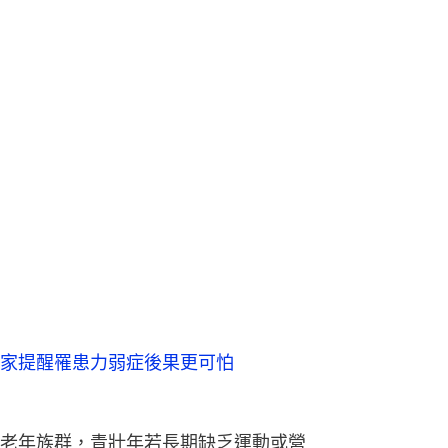
家提醒罹患力弱症後果更可怕
老年族群，青壯年若長期缺乏運動或營