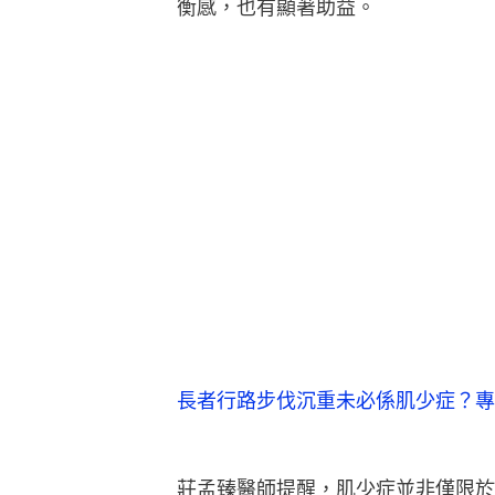
衡感，也有顯著助益。
長者行路步伐沉重未必係肌少症？專
莊孟臻醫師提醒，肌少症並非僅限於