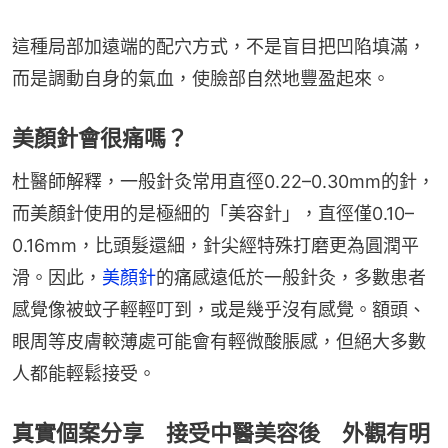
這種局部加遠端的配穴方式，不是盲目把凹陷填滿，
而是調動自身的氣血，使臉部自然地豐盈起來。
美顏針會很痛嗎？
杜醫師解釋，一般針灸常用直徑0.22–0.30mm的針，
而美顏針使用的是極細的「美容針」，直徑僅0.10–
0.16mm，比頭髮還細，針尖經特殊打磨更為圓潤平
滑。因此，
美顏針
的痛感遠低於一般針灸，多數患者
感覺像被蚊子輕輕叮到，或是幾乎沒有感覺。額頭、
眼周等皮膚較薄處可能會有輕微酸脹感，但絕大多數
人都能輕鬆接受。
真實個案分享 接受中醫美容後 外觀有明