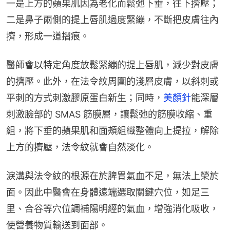
一是上方的蘋果肌因為老化而鬆弛下垂，往下擠壓；
二是鼻子兩側的提上唇肌過度緊繃，不斷把皮膚往內
擠，形成一道摺痕。
醫師會以特定角度放鬆緊繃的提上唇肌，減少對皮膚
的擠壓。此外，在法令紋周圍的淺層皮膚，以斜刺或
平刺的方式刺激膠原蛋白新生；同時，
美顏針
能深層
刺激臉部的 SMAS 筋膜層，讓鬆弛的筋膜收縮、重
組，將下垂的蘋果肌和面頰組織整體向上提拉，解除
上方的擠壓，法令紋就會自然淡化。
淚溝與法令紋的根源在於脾胃氣血不足，無法上榮於
面。因此中醫會在身體遠端選取關鍵穴位，如足三
里、合谷等穴位調補陽明經的氣血，增強消化吸收，
使營養物質輸送到面部。