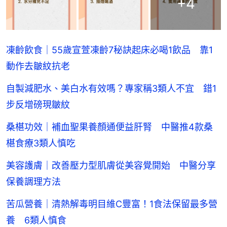
+
4
凍齡飲食｜55歲宣萱凍齡7秘訣起床必喝1飲品 靠1
動作去皺紋抗老
自製減肥水、美白水有效嗎？專家稱3類人不宜 錯1
步反增磅現皺紋
桑椹功效｜補血聖果養顏通便益肝腎 中醫推4款桑
椹食療3類人慎吃
美容護膚｜改善壓力型肌膚從美容覺開始 中醫分享
保養調理方法
苦瓜營養｜清熱解毒明目維C豐富！1食法保留最多營
養 6類人慎食