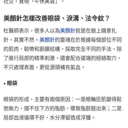
社交，實現「午休美容」。
美顏針怎樣改善眼袋、淚溝、法令紋？
杜醫師表示，很多人以為
美顏針
就是在臉上隨意扎
針，其實不然。
美顏針
的靈魂在於根據每個部位不同
的肌肉、韌帶和筋膜結構，採取完全不同的手法，除
了進行局部的精準刺激，還會配合遠端的經絡取穴，
不只處理表面，更從源頭補充氣血。
• 眼袋
眼袋的形成，主要有兩個原因：一是眼輪匝肌變得鬆
弛無力，撐不住下方的脂肪，導致脂肪鼓出來；二是
局部血液循環不好，水分滯留造成浮腫。