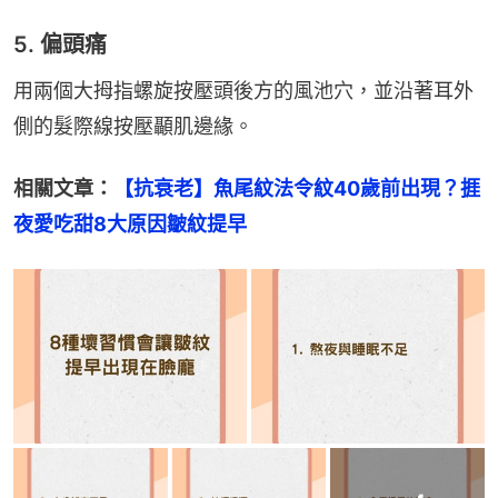
5. 偏頭痛
用兩個大拇指螺旋按壓頭後方的風池穴，並沿著耳外
側的髮際線按壓顳肌邊緣。
相關文章：
【抗衰老】魚尾紋法令紋40歲前出現？捱
夜愛吃甜8大原因皺紋提早