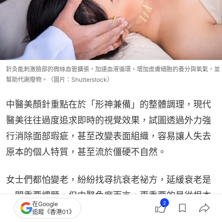
針灸能刺激臉部的微絲血管擴張，加速血液循環，增加皮膚細胞的養分與氧氣，並
幫助代謝廢物。（圖片：Shutterstock）
中醫美顏針重點在於「形神兼備」的整體調理，現代
醫美往往過度追求即時的視覺效果，試圖透過外力強
行消除面部瑕疵，甚至改變表面組織，容易讓人失去
原本的個人特質，甚至流於僵硬不自然。
女士們都怕變老，紛紛找尋抗衰老祕方，延緩衰老是
一門重要課題，但中醫角度而言，更重要的是從根本
2
在Google
出發，個人內在調理健康地變美。中醫美顏針透過針
追蹤《香港01》