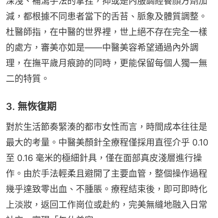
深淺、補瀉手法的拿捏，抑或是內服調經養顏方劑加
減，都根據不同患者當下的舌苔、脈象及體質調整。
杜醫師指，在中醫的世界裡，世上絕不存在完全一樣
的處方，審美亦如是——中醫美容希望通過內外調
理，在撫平歲月痕跡的同時，更能保留每個人獨一無
二的特質。
3. 無恢復期
對於生活節奏緊湊的都市女性而言，時間成本往往是
最大的考量。中醫美顏針全療程僅採用直徑介乎 0.10 
至 0.16 毫米的極細針具，僅在面部真皮淺層進行操
作。由於手法輕柔且避開了主要血管，整個操作過程
幾乎達致零出血、不腫脹。療程結束後，即可即時化
上淡妝，返回工作崗位或赴約，完美無縫地融入日常