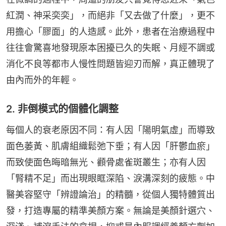
紅潤、神采奕奕」，而絕非「又去做了什麼」，更不
用擔心「膠面」的人造感。此外，患者在治療過程中
往往會驚喜地發現原本困擾已久的失眠、月經不調或
消化不良等都市人慢性問題皆迎刃而解，真正體現了
由內而外的年輕。
2. 非倒模式的個體化調整
每個人的衰老原因不同：有人因「陽明氣虛」而導致
面色萎黃、肌膚組織鬆弛下垂；有人因「肝鬱血瘀」
而致使面色晦暗無光、顴骨處雀斑叢生；亦有人因
「腎精不足」而出現眼眶深陷、淚溝深刻的疲態。中
醫美容堅守「辨證論治」的精髓，從個人獨特體質出
發，打造專屬的精準美顏方案。無論是美顏針選穴、