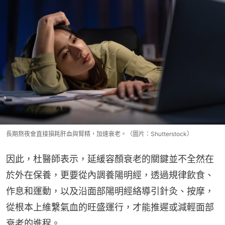
長期熬夜會直接損耗肝血與腎精，加速衰老。（圖片：Shutterstock）
因此，杜醫師表示，延緩容顏衰老的關鍵並不全然在
於外在保養，更要從內調養陽明經，透過規律飲食、
作息和運動，以及沿面部陽明經絡導引針灸、按摩，
從根本上維繫氣血的旺盛運行，才能推遲或減輕面部
衰老的進程。