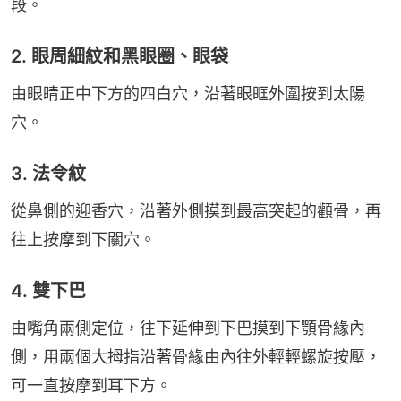
段。
2. 眼周細紋和黑眼圈、眼袋
由眼睛正中下方的四白穴，沿著眼眶外圍按到太陽
穴。
3. 法令紋
從鼻側的迎香穴，沿著外側摸到最高突起的顴骨，再
往上按摩到下關穴。
4. 雙下巴
由嘴角兩側定位，往下延伸到下巴摸到下顎骨緣內
側，用兩個大拇指沿著骨緣由內往外輕輕螺旋按壓，
可一直按摩到耳下方。