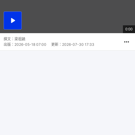
播
放
8:09
總
影
共
片
時
撰文：
梁祖饒
間
出版：
2026-05-18 07:00
更新：
2026-07-30 17:33