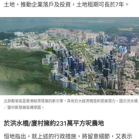
土地，推動企業落戶及投資，土地租期可⻑於7年。
北部都會區是香港經濟發展的新引擎，具有巨大經濟價值和發展潛力。圖示洪水橋
╱厦村新發展區構想圖。
於洪⽔橋/廈村擁約231萬平方呎農地
恒地指出，就上述的行政措施，將留意細節，又表示