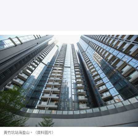
黃竹坑站海盈山。（資料圖片）