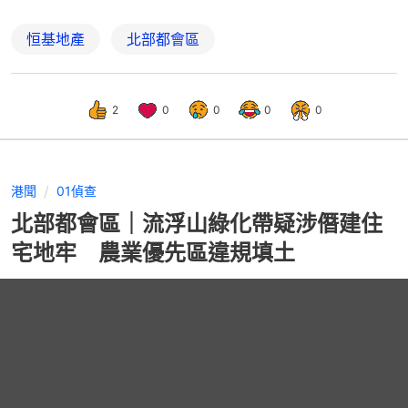
恒基地產
北部都會區
2
0
0
0
0
港聞
01偵查
北部都會區｜流浮山綠化帶疑涉僭建住
宅地牢 農業優先區違規填土