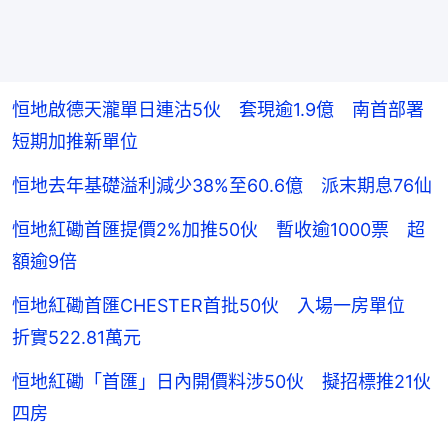
恒地啟德天瀧單日連沽5伙 套現逾1.9億 南首部署
短期加推新單位
恒地去年基礎溢利減少38%至60.6億 派末期息76仙
恒地紅磡首匯提價2%加推50伙 暫收逾1000票 超
額逾9倍
恒地紅磡首匯CHESTER首批50伙 入場一房單位
折實522.81萬元
恒地紅磡「首匯」日內開價料涉50伙 擬招標推21伙
四房