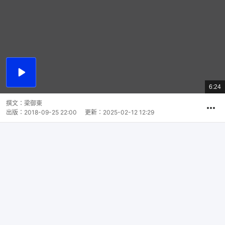
播
放
6:24
總
影
共
片
時
撰文：
梁御東
間
出版：
2018-09-25 22:00
更新：
2025-02-12 12:29