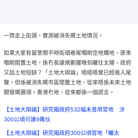
一齊走上街頭，實測被消失嘅土地情況。
如果大家有留意開平時街頭巷尾嗰啲空地爛地，原來
嗰啲閒置土地，係冇長遠規劃擺喺到曬住太陽，政府
又話土地短缺？「土地大辯論」唔經唔覺已經進入尾
聲，但係被消失嘅市區閒置土地，從來唔係未來土地
開發嘅選項。香港冇地，從來都係一個謊言。
【土地大辯論】研究揭政府532幅未善用官地 涉
300公頃可建9萬伙
【土地大辯論】研究揭政府300公頃官地「曬太