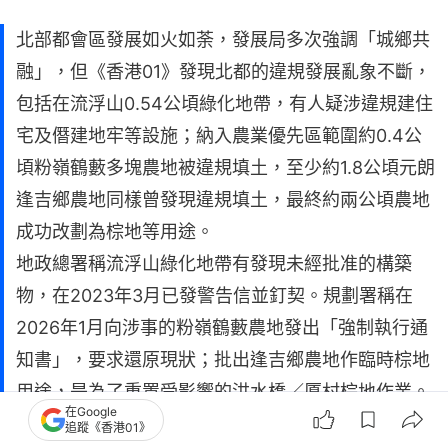
北部都會區發展如火如荼，發展局多次強調「城鄉共
融」，但《香港01》發現北都的違規發展亂象不斷，
包括在流浮山0.54公頃綠化地帶，有人疑涉違規建住
宅及僭建地牢等設施；納入農業優先區範圍約0.4公
頃粉嶺鶴藪多塊農地被違規填土，至少約1.8公頃元朗
逢吉鄉農地同樣曾發現違規填土，最終約兩公頃農地
成功改劃為棕地等用途。
地政總署稱流浮山綠化地帶有發現未經批准的構築
物，在2023年3月已發警告信並釘契。規劃署稱在
2026年1月向涉事的粉嶺鶴藪農地發出「強制執行通
知書」，要求還原現狀；批出逢吉鄉農地作臨時棕地
用途，是為了重置受影響的洪水橋／厦村棕地作業。
在Google
追蹤《香港01》
【01偵查YouTube Playlist】