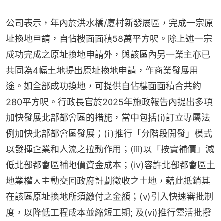
公司表示，年內於洪⽔橋/廈村新發展區，完成一宗原
址換地申請，自佔樓面面積58萬平方呎。除上述⼀宗
成功完成之原址換地申請外，與該區內另⼀業主亦已
共同為4幅土地提出原址換地申請，作商業發展用
途。如全部成功換地，可提供自佔樓面面積合共約
280平方呎。行政⻑官於2025年施政報告內提出多項
加快發展北部都會區的措施，當中包括(i)訂立專屬法
例加快北部都會區發展；(ii)推行「分階段開發」模式
以發揮企業和人流之拉動作用；(iii)以「按實補價」減
低北部都會區補地價資金成本；(iv)容許北部都會區土
地業權人主動交回政府計劃徵收之土地，藉此抵銷其
在該區原址換地所須繳付之金額；(v)引入快速審批制
度，以降低工程成本並縮短工期; 及(vi)推行靈活批撥