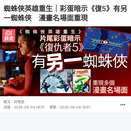
蜘蛛俠英雄重生｜彩蛋暗示《復5》有另
一蜘蛛俠 漫畫名場面重現
撰文：
許育民
出版：
2026-08-04 18:57
更新：
2026-08-04 18:57