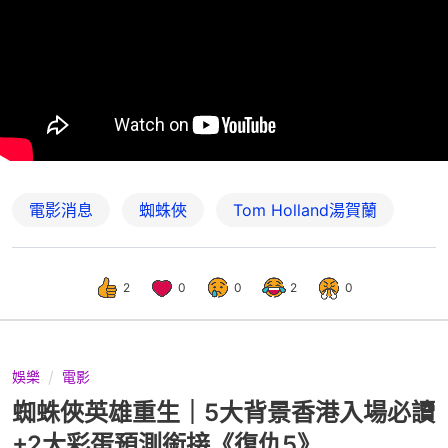
電影消息
蜘蛛俠
Tom Holland湯賀蘭
2
0
0
2
0
娛樂
電影
蜘蛛俠英雄重生｜5大背景香港入場必讀
+2大彩蛋預測銜接《復仇5》