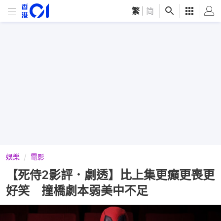
繁
|
简
娛樂
電影
【死侍2影評．劇透】比上集更癲更喪更
好笑 撞橋劇本弱美中不足