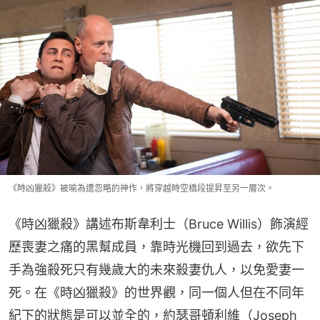
《時凶獵殺》被喻為遭忽略的神作，將穿越時空橋段提昇至另一層次。
《時凶獵殺》講述布斯韋利士（Bruce Willis）飾演經
歷喪妻之痛的黑幫成員，靠時光機回到過去，欲先下
手為強殺死只有幾歲大的未來殺妻仇人，以免愛妻一
死。在《時凶獵殺》的世界觀，同一個人但在不同年
紀下的狀態是可以並全的，約瑟哥頓利維（Joseph 