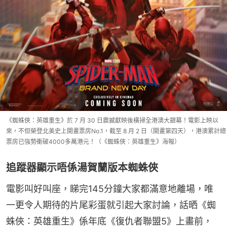
《蜘蛛俠：英雄重生》於 7 月 30 日震撼獻映後橫掃全港澳大銀幕！電影上映以
來，不但榮登北美史上開畫票房No.1，截至 8 月 2 日（開畫第四天），港澳累計總
票房已強勢衝破4000多萬港元！（《蜘蛛俠：英雄重生》海報）
追蹤器顯示唔係湯賀蘭版本蜘蛛俠
電影叫好叫座，睇完145分鐘大家都滿意地離場，唯
一更令人期待的片尾彩蛋就引起大家討論，話晒《蜘
蛛俠：英雄重生》係年底《復仇者聯盟5》上畫前，