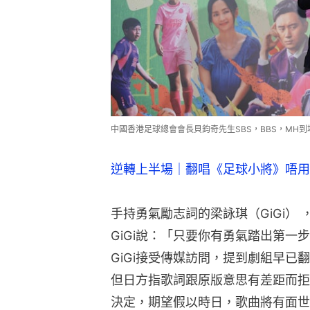
中國香港足球總會會長貝鈞奇先生SBS，BBS，MH
逆轉上半場｜翻唱《足球小將》唔用
手持勇氣勵志詞的梁詠琪（GiGi）
GiGi說：「只要你有勇氣踏出第
GiGi接受傳媒訪問，提到劇組早
但日方指歌詞跟原版意思有差距而拒
決定，期望假以時日，歌曲將有面世