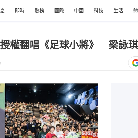
息
即時
熱榜
國際
中國
科技
生活
體
授權翻唱《足球小將》 梁詠琪
8