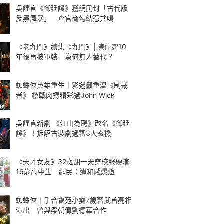
吳謹言《御廷謠》獲網民封「古代版
反黑風暴」 查官商勾結惹共鳴
《老九門》續集《九門》│陳偉霆10
年後再披軍裝 為何無人替代？
蜘蛛俠英雄重生｜影迷籲重溫《制裁
者》 槍戰肉搏精彩過John Wick
吳謹言新劇 《江山為聘》改名《御廷
謠》！拆解古裝劇過審3大玄機
《天才女友》32歲胡一天穿校服硬演
16歲高中生 網民：違和感爆燈
蜘蛛俠｜手合會范小雙7歲習武首亮相
演出 曾與梁朝偉劉德華合作