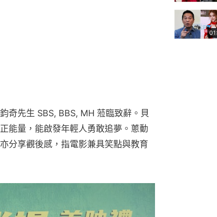
01
生 SBS, BBS, MH 蒞臨致辭。貝
正能量，能啟發年輕人勇敢追夢。蔥動
亦分享觀後感，指電影兼具笑點與教育