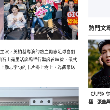
熱門文
主演，黃柏基導演的熱血勵志足球喜劇
於鑽石山荷里活廣場舉行聖誕首映禮，儀式
上勵志字句的卡片掛上樹上，為觀眾送
《九門》
極 張藝