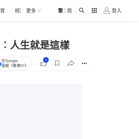
育
經濟
更多
01深圳
繁
觀點
|
简
健康
好食玩飛
登入
女
︰人生就是這樣
3
在Google
追蹤《香港01》