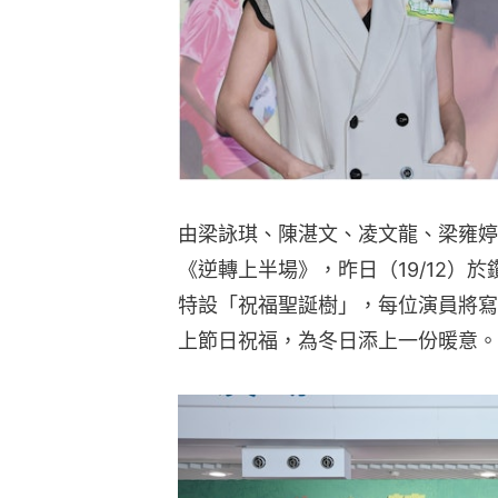
由梁詠琪、陳湛文、凌文龍、梁雍婷
《逆轉上半場》，昨日（19/12）
特設「祝福聖誕樹」，每位演員將寫
上節日祝福，為冬日添上一份暖意。