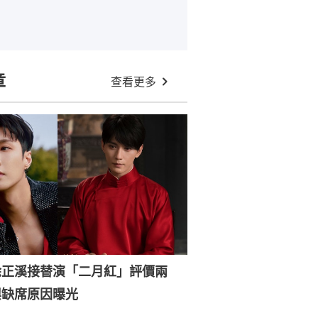
章
查看更多
徐正溪接替演「二月紅」評價兩
興缺席原因曝光