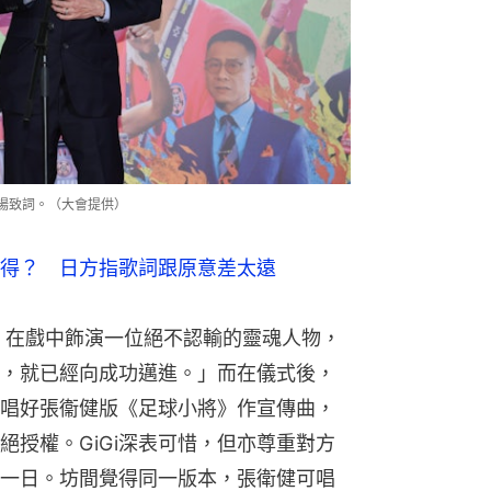
到場致詞。（大會提供）
得？　日方指歌詞跟原意差太遠
 ，在戲中飾演一位絕不認輸的靈魂人物，
一步，就已經向成功邁進。」而在儀式後，
已翻唱好張衞健版《足球小將》作宣傳曲，
絕授權。GiGi深表可惜，但亦尊重對方
一日。坊間覺得同一版本，張衛健可唱