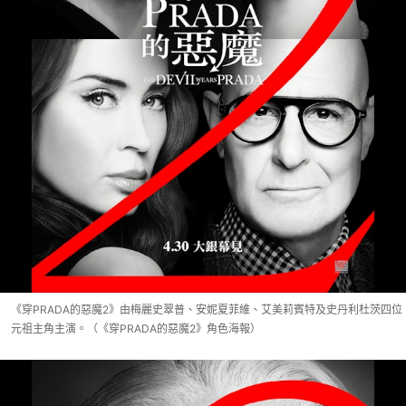
《穿PRADA的惡魔2》由梅麗史翠普、安妮夏菲維、艾美莉賓特及史丹利杜茨四位
元祖主角主演。（《穿PRADA的惡魔2》角色海報）