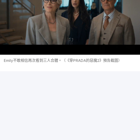
Emily不敢相信再次看到三人合體。（《穿PRADA的惡魔2》預告截圖）