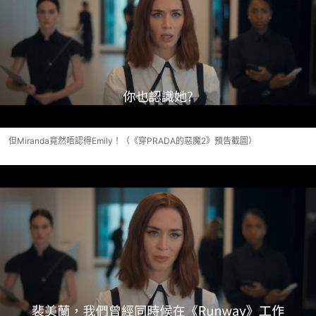
但Miranda竟然唔認得Emily！（《穿PRADA的惡魔2》預告截圖）