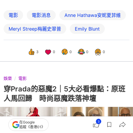
電影
電影消息
Anne Hathawa安妮夏菲維
Meryl Streep梅麗史翠普
Emily Blunt
3
0
0
0
0
娛樂
電影
穿Prada的惡魔2｜5大必看爆點：原班
人馬回歸 時尚惡魔跌落神壇
3
在Google
追蹤《香港01》