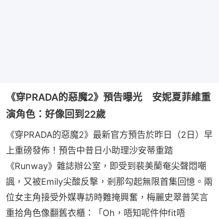
《穿PRADA的惡魔2》預告曝光 安妮夏菲維重
演角色：好像回到22歲
《穿PRADA的惡魔2》最新官方預告於昨日（2日）早
上重磅發佈！預告中昔日小助理沙安蒂重踏
《Runway》雜誌辦公室，即受到裴美蘭奄尖聲悶嘲
諷，又被Emily尖酸反撃，剎那勾起無限首集回憶。兩
位女主角接受外媒專訪時難掩興奮，梅麗史翠普笑言
重拾角色像翻舊衣櫃：「Oh，唔知呢件仲fit唔