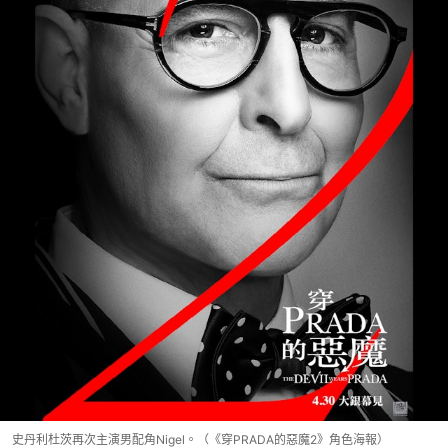
史丹利杜茨再次主演男配角Nigel。（《穿PRADA的惡魔2》角色海報）