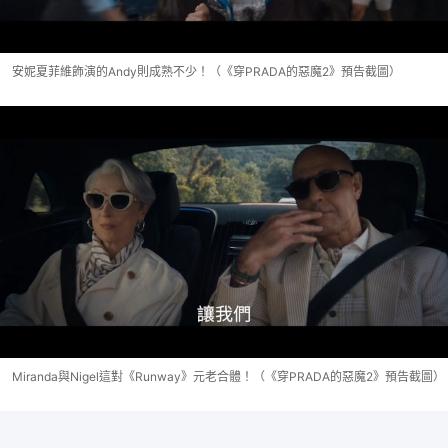
安妮夏菲維飾演的Andy則成熟不少！（《穿PRADA的惡魔2》預告截圖）
Miranda與Nigel這對《Runway》元老合體！（《穿PRADA的惡魔2》預告截圖）