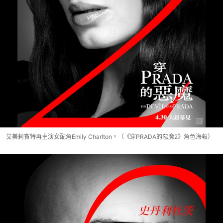
艾美莉賓特再主演女配角Emily Charlton。（《穿PRADA的惡魔2》角色海報）