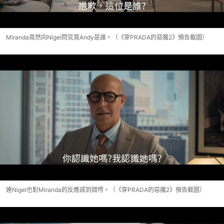
Miranda竟然向Nigel問究竟Andy是誰。（《穿PRADA的惡魔2》預告截圖）
連Nigel也對Miranda的反應感到錯愕。（《穿PRADA的惡魔2》預告截圖）