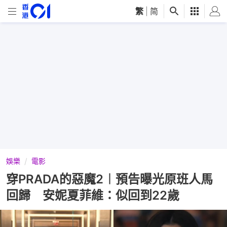
繁
|
简
娛樂
電影
穿PRADA的惡魔2︱預告曝光原班人馬
回歸 安妮夏菲維：似回到22歲