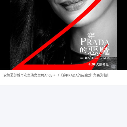
安妮夏菲維再次主演女主角Andy。（《穿PRADA的惡魔2》角色海報）