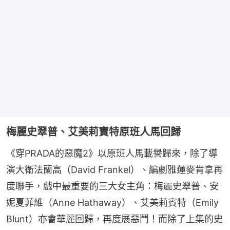
梅麗史翠普、艾美莉寶特原班人馬回歸
《穿PRADA的惡魔2》以原班人馬載譽歸來，除了導
演大衛法蘭高（David Frankel）、編劇雅蓮麥肯拿再
度聯手，戲中最重要的三大女主角：梅麗史翠普、安
妮夏菲維（Anne Hathaway）、艾美莉賓特（Emily 
Blunt）亦會華麗回歸，再度展惡鬥！而除了上集的史