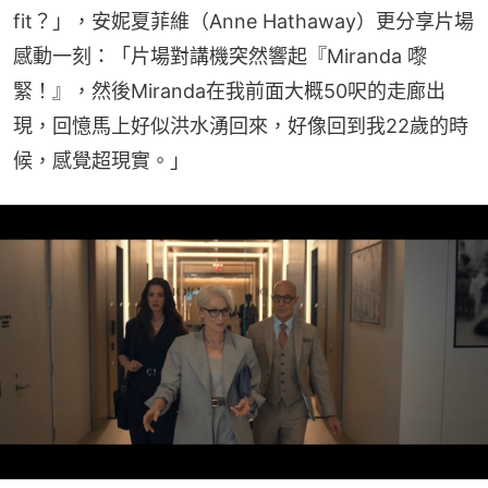
fit？」，安妮夏菲維（Anne Hathaway）更分享片場
感動一刻：「片場對講機突然響起『Miranda 嚟
緊！』，然後Miranda在我前面大概50呎的走廊出
現，回憶馬上好似洪水湧回來，好像回到我22歲的時
候，感覺超現實。」