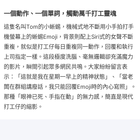
一個動作、一個單詞，觸動萬千打工靈魂
這隻名叫Tom的小蜥蜴，機械式地不斷用小手拍打手
機螢幕上的蜥蜴Emoji，背景則配上Siri式的女聲不斷
重複，就似是打工仔每日重複同一動作，回覆和執行
上司指定一樣。這段極度洗腦、毫無邏輯卻充滿魔力
的影片，瞬間引起眾多網民共鳴。大家紛紛留言表
示：「這就是我在星期一早上的精神狀態」、「當老
闆在群組講廢話，我只能回覆Emoji時的內心寫照」。
那種「眼神已死、手指在動」的無力感，簡直是現代
打工仔的縮影。