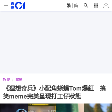
繁
|
简
娛樂
電影
《狸想奇兵》小配角蜥蜴Tom爆紅 搞
笑meme完美呈現打工仔狀態