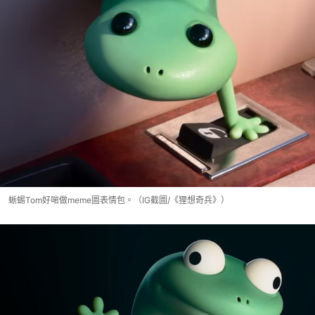
蜥蜴Tom好啱做meme圖表情包。（IG截圖/《狸想奇兵》）