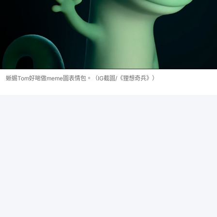
蜥蜴Tom好啱做meme圖表情包。（IG截圖/《狸想奇兵》）