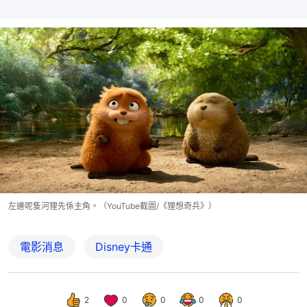
左邊呢隻河狸先係主角。（YouTube截圖/《狸想奇兵》）
電影消息
Disney卡通
2
0
0
0
0