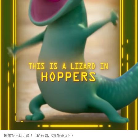
蜥蜴Tom勁可愛！（IG截圖/《狸想奇兵》）