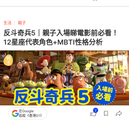
生活
親子
反斗奇兵5｜親子入場睇電影前必看！
12星座代表角色+MBTI性格分析
2
在Google
追蹤《香港01》
撰文：
阿言