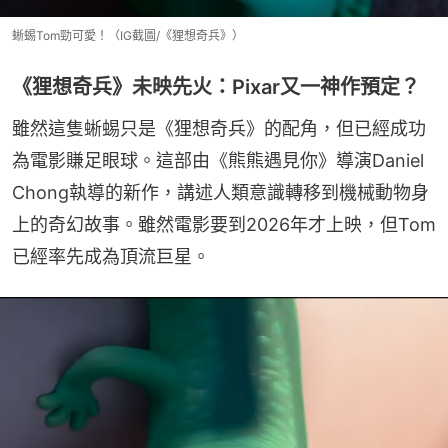
蜥蜴Tom勁可愛！（IG截圖/《狸想奇兵》）
《狸想奇兵》未映先火：Pixar又一神作預定？
雖然這隻蜥蜴只是《狸想奇兵》的配角，但已經成功
為電影賺足眼球。這部由《熊熊遇見你》導演Daniel 
Chong執導的新作，講述人類意識轉移到機械動物身
上的奇幻故事。雖然電影要到2026年才上映，但Tom
已經率先成為頂流巨星。