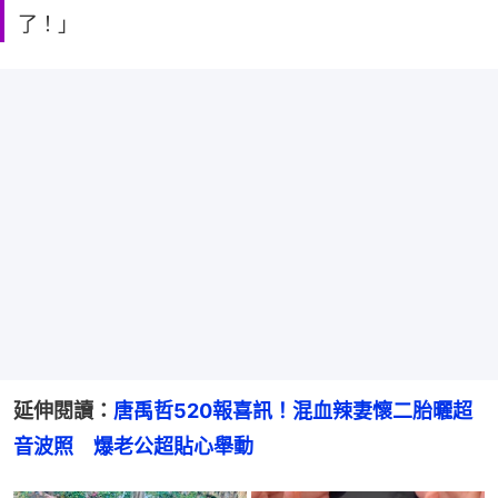
了！」
延伸閱讀：
唐禹哲520報喜訊！混血辣妻懷二胎曬超
音波照　爆老公超貼心舉動