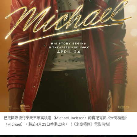
已故國際流行樂天王米高積遜（Michael Jackson）的傳記電影《米高積遜》
（Michael），將於4月23日香港上映。（《米高積遜》電影海報）