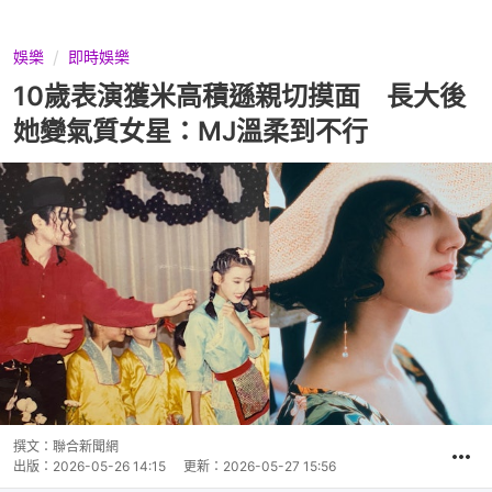
娛樂
即時娛樂
10歲表演獲米高積遜親切摸面 長大後
她變氣質女星：MJ溫柔到不行
撰文：
聯合新聞網
出版：
2026-05-26 14:15
更新：
2026-05-27 15:56