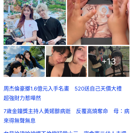
+
13
周杰倫豪擲1.6億元入手名畫 520送自己天價大禮
超強財力惹嘩然
7歲金鐘獎主持人黃婼馡病逝 反覆高燒奪命 母：病
來得無聲無息