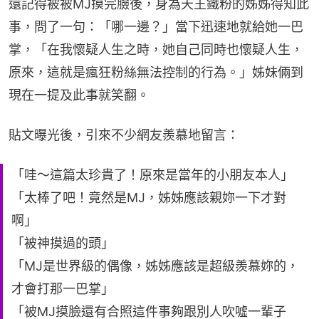
還記得被被MJ摸完臉後，身為天王鐵粉的姊姊得知此
事，問了一句：「哪一邊？」當下迅速地就給她一巴
掌，「在我懷疑人生之時，她自己同時也懷疑人生，
原來，這就是瘋狂粉絲無法控制的行為。」姊妹倆到
現在一提及此事就笑翻。
貼文曝光後，引來不少網友羨慕地留言：
「哇～這篇太珍貴了！原來是當年的小朋友本人」
「太棒了吧！竟然是MJ，姊姊應該親妳一下才對
啊」
「被神摸過的頭」
「MJ是世界級的偶像，姊姊應該是超級羨慕妳的，
才會打那一巴掌」
「被MJ摸臉還有合照這件事夠跟別人吹噓一輩子