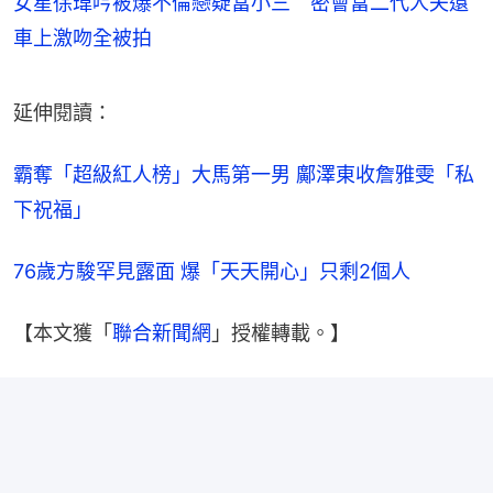
女星徐瑋吟被爆不倫戀疑當小三 密會富二代人夫還
車上激吻全被拍
延伸閱讀：
霸奪「超級紅人榜」大馬第一男 鄺澤東收詹雅雯「私
下祝福」
76歲方駿罕見露面 爆「天天開心」只剩2個人
【本文獲「
聯合新聞網
」授權轉載。】