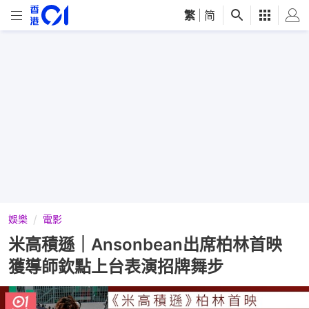
繁
|
简
娛樂
電影
米高積遜｜Ansonbean出席柏林首映
獲導師欽點上台表演招牌舞步