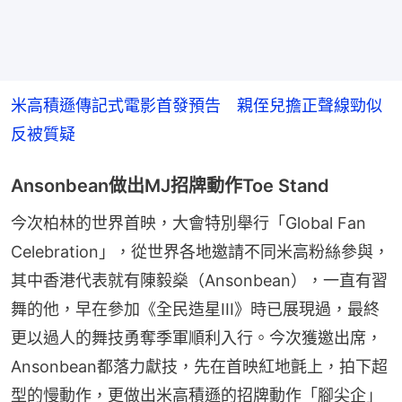
米高積遜傳記式電影首發預告　親侄兒擔正聲線勁似
反被質疑
Ansonbean做出MJ招牌動作Toe Stand
今次柏林的世界首映，大會特別舉行「Global Fan 
Celebration」，從世界各地邀請不同米高粉絲參與，
其中香港代表就有陳毅燊（Ansonbean），一直有習
舞的他，早在參加《全民造星III》時已展現過，最終
更以過人的舞技勇奪季軍順利入行。今次獲邀出席，
Ansonbean都落力獻技，先在首映紅地氈上，拍下超
型的慢動作，更做出米高積遜的招牌動作「腳尖企」 