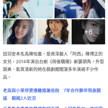
+
6
田羽安本名為陳怡嘉，是資深藝人「阿西」陳博正的
女兒，2014年演出台劇《雨後驕陽》嶄露頭角，外型
甜美、氣質清新的她在戲劇圈闖蕩多年演過不少作
品。
老高與小茉停更爆離婚兼逃稅 7年合作夥伴現身闢
謠 親揭2人近況