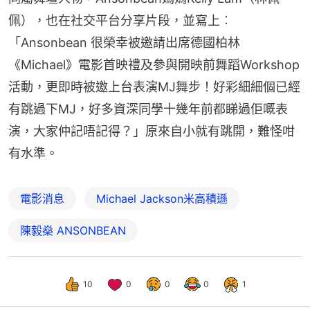
佩），也在社交平台分享片段，並寫上︰
「Ansonbean 很榮幸被邀請出席德國柏林
《Michael》電影首映禮及參與開映前舞蹈Workshop
活動，更即時被邀上台表演MJ舞步！好彩細細個已經
有跳過下MJ，好多資深同學十幾年前都睇過佢嘅表
演，大家仲記唔記得？」原來自小就有跳開，難怪咁
有水準。
電影消息
Michael Jackson米高積遜
陳毅燊 ANSONBEAN
10
0
0
0
1