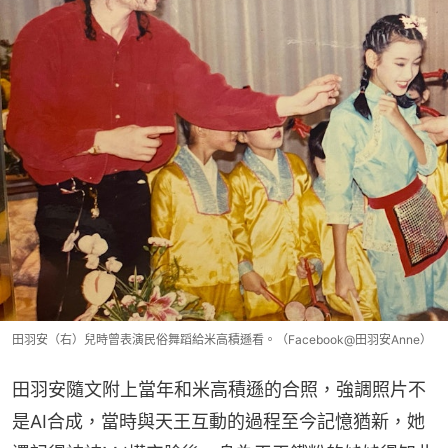
田羽安（右）兒時曾表演民俗舞蹈給米高積遜看。（Facebook@田羽安Anne）
田羽安隨文附上當年和米高積遜的合照，強調照片不
是AI合成，當時與天王互動的過程至今記憶猶新，她