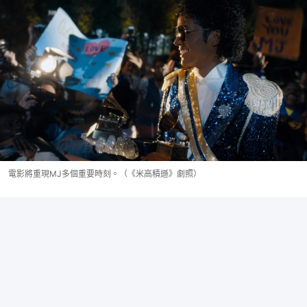
電影將重現MJ多個重要時刻。（《米高積遜》劇照）