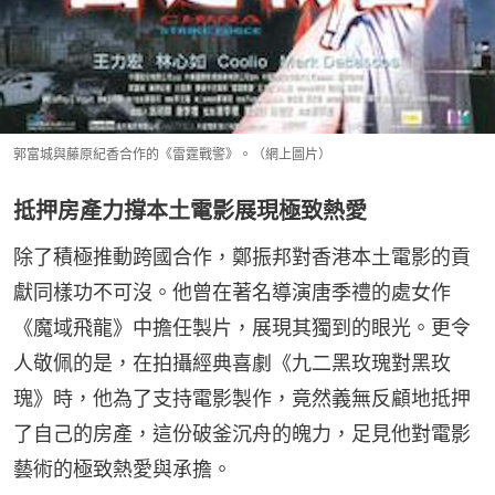
郭富城與藤原紀香合作的《雷霆戰警》。（網上圖片）
抵押房產力撐本土電影展現極致熱愛
除了積極推動跨國合作，鄭振邦對香港本土電影的貢
獻同樣功不可沒。他曾在著名導演唐季禮的處女作
《魔域飛龍》中擔任製片，展現其獨到的眼光。更令
人敬佩的是，在拍攝經典喜劇《九二黑玫瑰對黑玫
瑰》時，他為了支持電影製作，竟然義無反顧地抵押
了自己的房產，這份破釜沉舟的魄力，足見他對電影
藝術的極致熱愛與承擔。