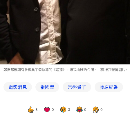
鄭振邦後期有參與吳宇森執導的《追捕》，跟福山雅治合照。（鄭振邦微博圖片）
電影消息
張國榮
常盤貴子
藤原紀香
3
0
3
0
0