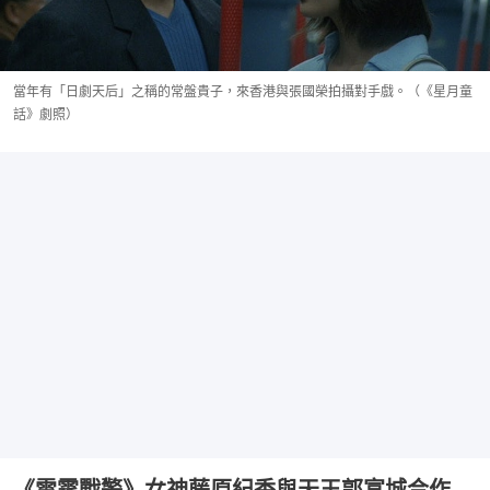
當年有「日劇天后」之稱的常盤貴子，來香港與張國榮拍攝對手戲。（《星月童
話》劇照）