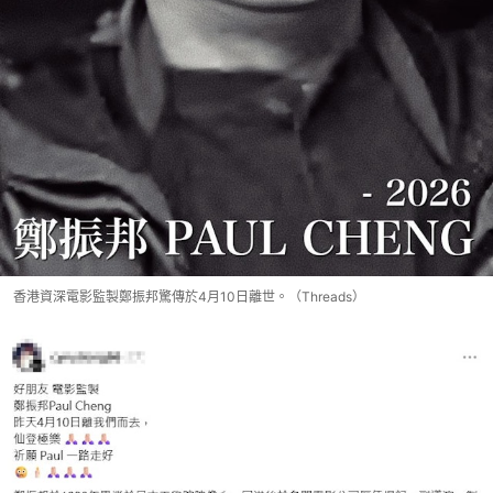
香港資深電影監製鄭振邦驚傳於4月10日離世。（Threads）