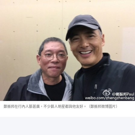
鄭振邦在行內人脈甚廣，不少藝人明星都與他友好。（鄭振邦微博圖片）