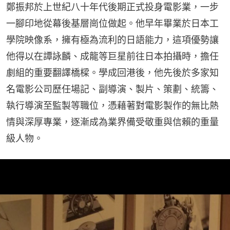
鄭振邦於上世紀八十年代後期正式投身電影業，一步
一腳印地從幕後基層崗位做起。他早年畢業於日本工
學院映像系，擁有極為流利的日語能力，這項優勢讓
他得以在譚詠麟、成龍等巨星前往日本拍攝時，擔任
劇組的重要翻譯橋樑。學成回港後，他先後於多家知
名電影公司歷任場記、副導演、製片、策劃、統籌、
執行導演至監製等職位，憑藉著對電影製作的無比熱
情與深厚專業，逐漸成為業界備受敬重與信賴的重量
級人物。