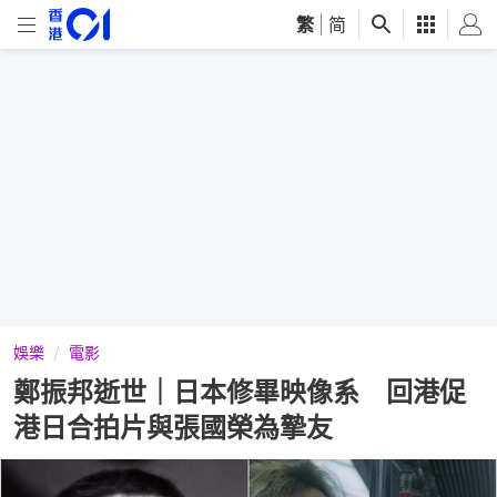
繁
|
简
娛樂
電影
鄭振邦逝世｜日本修畢映像系 回港促
港日合拍片與張國榮為摯友