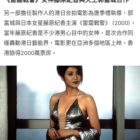
《雷霆戰警》女神藤原紀香與天王郭富城合作
另一部擔任製作人的港日合拍電影為唐季禮執導，郭
富城與日本女星藤原紀香主演《雷霆戰警》 (2000)，
當年藤原紀香是不少港男心目中的女神，是次合作同
樣轟動港日藝能界，電影更在亞洲多個地區上映，香
港錄得2000萬票房。