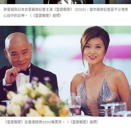
郭富城與日本女星藤原紀香主演《雷霆戰警》 (2000)，當年藤原紀香是不少港男
心目中的女神。（《雷霆戰警》劇照）
《雷霆戰警》在香港錄得2000萬票房。（《雷霆戰警》劇照）