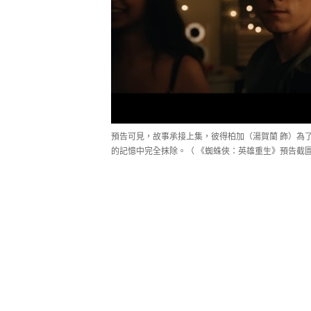
預告可見，故事承接上集，彼得柏加（湯賀蘭 飾）為
的記憶中完全抹除。（ 《蜘蛛俠：英雄重生》預告截