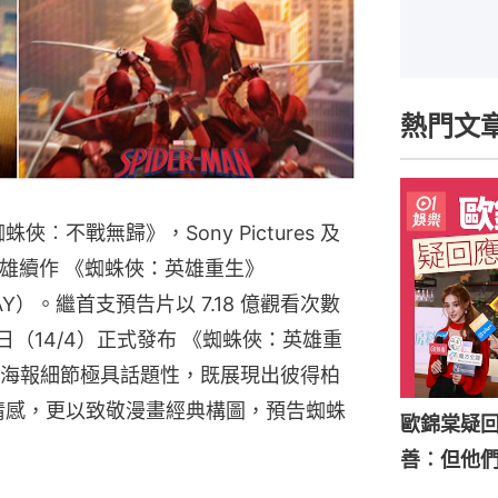
熱門文
︰不戰無歸》，Sony Pictures 及 
超級英雄續作 《蜘蛛俠：英雄重生》
W DAY）。繼首支預告片以 7.18 億觀看次數
s 今日（14/4）正式發布 《蜘蛛俠：英雄重
海報細節極具話題性，既展現出彼得柏
的情感，更以致敬漫畫經典構圖，預告蜘蛛
歐錦棠疑
善︰但他