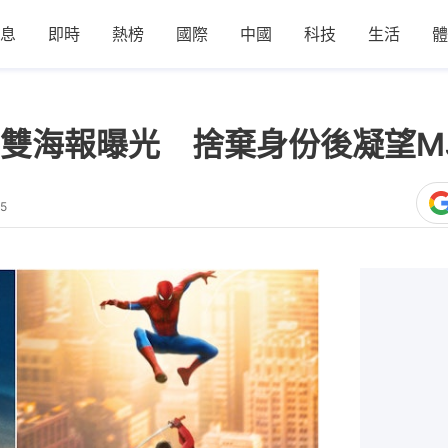
息
即時
熱榜
國際
中國
科技
生活
體
雙海報曝光 捨棄身份後凝望M
15