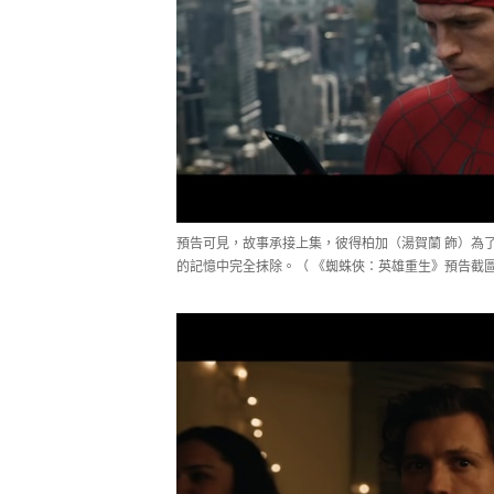
預告可見，故事承接上集，彼得柏加（湯賀蘭 飾）為
的記憶中完全抹除。（ 《蜘蛛俠：英雄重生》預告截