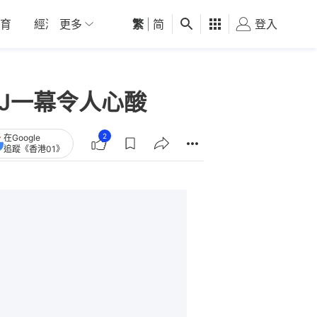
育
經濟
更多
01深圳
繁
觀點
|
简
健康
好食玩飛
登入
女
J一幕令人心酸
2
在Google
追蹤《香港01》