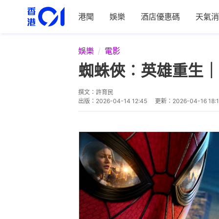
港聞
娛樂
酒店優惠碼
天氣消
娛樂
電影
蜘蛛俠︰英雄重生｜
撰文：
許育民
出版：
2026-04-14 12:45
更新：
2026-04-16 18: