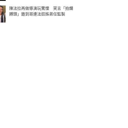
陳法拉再做導演玩驚慄 笑言「拍爛
膊頭」邀到哥連法奴姊弟任監製