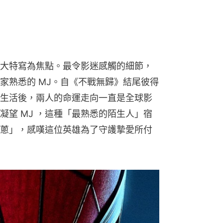
大特寫為焦點。最令影迷感觸的細節，
家熟悉的 MJ。自《不戰無歸》結尾彼得
平凡生活後，兩人的命運走向一直是全球影
凝望 MJ ，這種「最熟悉的陌生人」宿
蔥」，感嘆這位英雄為了守護摯愛所付