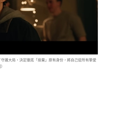
了守護大局，決定徹底「捨棄」原有身份，將自己從所有摯愛
圖）