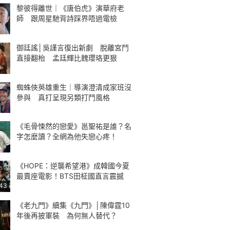
黎彼得離世｜《唐伯虎》演華府老
師 跟周星馳背詩踩界唔過電檢
御廷謠│吳謹言復出新劇 脫離宮鬥
直接翻枱 孟廷輝比魏瓔珞更狠
蜘蛛俠英雄重生｜導演澄清成家班沒
參與 真打呈現另類打鬥風格
《毛骨悚然的戀愛》邕聖祐是誰？名
字怎麼讀？全網為他失戀心疼！
《HOPE：逆襲希望港》成韓國今夏
最賣座電影！BTS田柾國直言震撼
:43
《老九門》續集《九門》│陳偉霆10
年後再披軍裝 為何無人替代？