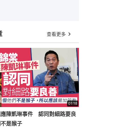
章
查看更多
01:18
回應陳凱琳事件 認同對細路要良
們不是猴子