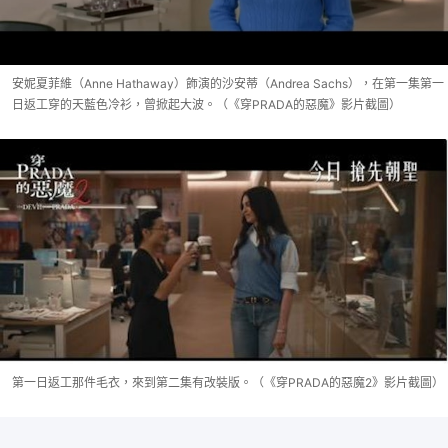
安妮夏菲維（Anne Hathaway）飾演的沙安蒂（Andrea Sachs），在第一集第一
日返工穿的天藍色冷衫，曾掀起大波。（《穿PRADA的惡魔》影片截圖）
第一日返工那件毛衣，來到第二集有改裝版。（《穿PRADA的惡魔2》影片截圖）