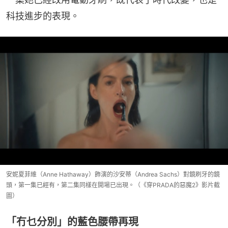
科技進步的表現。
安妮夏菲維（Anne Hathaway）飾演的沙安蒂（Andrea Sachs）對鏡刷牙的鏡
頭，第一集已經有，第二集同樣在開場已出現。（《穿PRADA的惡魔2》影片截
圖）
「冇乜分別」的藍色腰帶再現