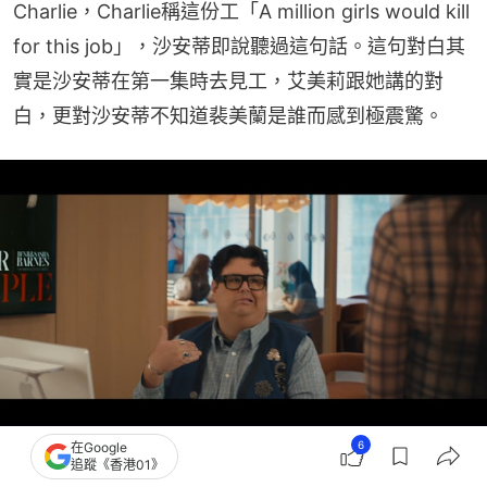
Charlie，Charlie稱這份工「A million girls would kill 
for this job」，沙安蒂即說聽過這句話。這句對白其
實是沙安蒂在第一集時去見工，艾美莉跟她講的對
白，更對沙安蒂不知道裴美蘭是誰而感到極震驚。
6
在Google
裴美蘭的今集的第二助理Charlie，稱這份工「A million girls would kill for this
追蹤《香港01》
job」，亦是第一集的經典對白。（《穿PRADA的惡魔2》影片截圖）