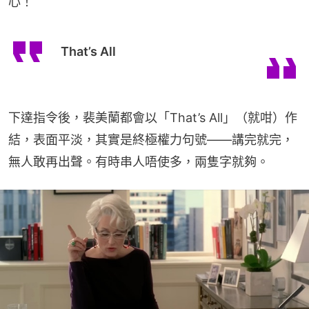
心！
That’s All
下達指令後，裴美蘭都會以「That’s All」（就咁）作
結，表面平淡，其實是終極權力句號——講完就完，
無人敢再出聲。有時串人唔使多，兩隻字就夠。