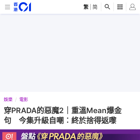
繁
|
简
娛樂
電影
穿PRADA的惡魔2｜重溫Mean爆金
句 今集升級自嘲︰終於捨得返嚟