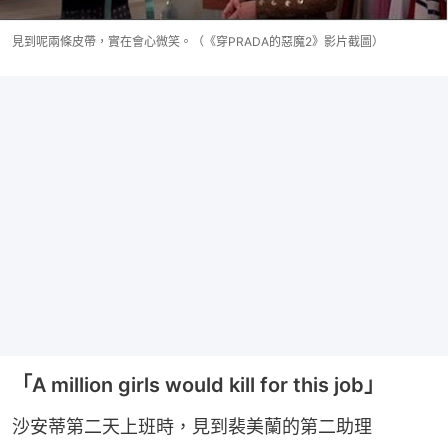
見到呢兩條皮帶，實在會心微笑。（《穿PRADA的惡魔2》影片截圖）
「A million girls would kill for this job」
沙安蒂第二天上班時，見到裴美蘭的第二助理