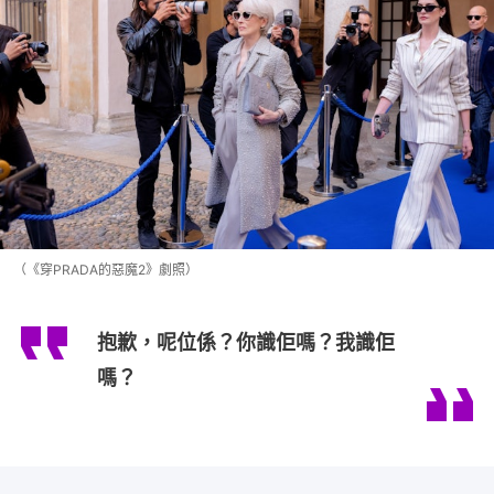
（《穿PRADA的惡魔2》劇照）
抱歉，呢位係？你識佢嗎？我識佢
嗎？