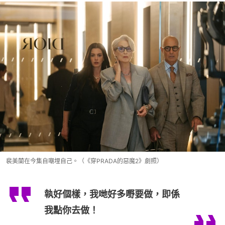
裴美蘭在今集自嘲埋自己。（《穿PRADA的惡魔2》劇照）
執好個樣，我哋好多嘢要做，即係
我點你去做！