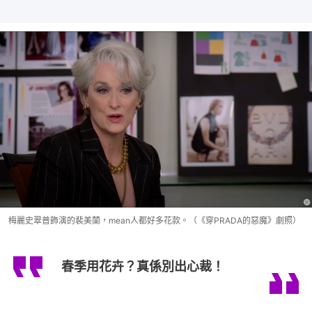
梅麗史翠普飾演的裴美蘭，mean人都好多花款。（《穿PRADA的惡魔》劇照）
春季用花卉？真係別出心裁！