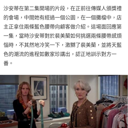
沙安蒂在第二集開場的片段，在正前往傳媒人頒獎禮
的會場，中間她有經過一個公園，在一個攤檔中，店
主正拿住兩條藍色腰帶向顧客做介紹。這場面回應第
一集，當時沙安蒂對於裴美蘭如何挑選兩條腰帶感煩
惱時，不其然地冷笑一下，激嬲了裴美蘭，並將天藍
色的潮流的進程如數家珍講出，認正地訓示對方一
番。