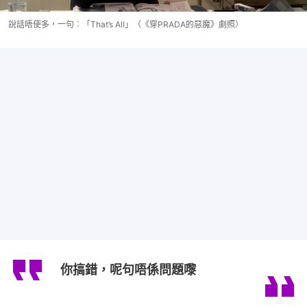
說話唔使多，一句︰「That’s All」（《穿PRADA的惡魔》劇照）
你搞錯，呢句唔係問題嚟