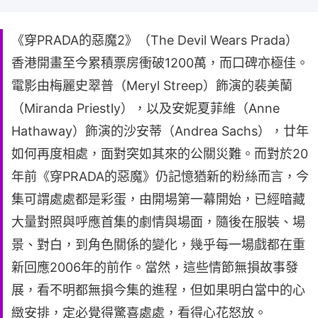
《穿PRADA的惡魔2》（The Devil Wears Prada）
香港開畫至今累積票房衝破1200萬，而口碑亦極佳。
電影由梅麗史翠普（Meryl Streep）飾演的裴美蘭
（Miranda Priestly），以及安妮夏菲維（Anne
Hathaway）飾演的沙安蒂（Andrea Sachs），廿年
如何再度相處，面對突如其來的公關災難。而對於20
年前《穿PRADA的惡魔》仍記憶猶新的粉絲而言，今
集可謂處處都是彩蛋，由開場第一幕開始，已經暗藏
大量對照與呼應首集的劇情與場面，隨後在服裝、場
景、對白，到角色關係的變化，幾乎每一場戲都在重
新回應2006年的前作。當然，這些情節無損故事發
展，看不明都無損今集的進程，但如果明白當中的心
緻安排，定必覺得驚喜處處，看得心花怒放。