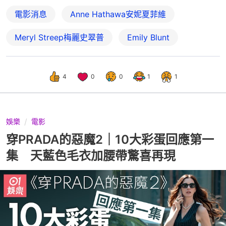
電影消息
Anne Hathawa安妮夏菲維
Meryl Streep梅麗史翠普
Emily Blunt
4
0
0
1
1
娛樂
電影
穿PRADA的惡魔2｜10大彩蛋回應第一
集 天藍色毛衣加腰帶驚喜再現