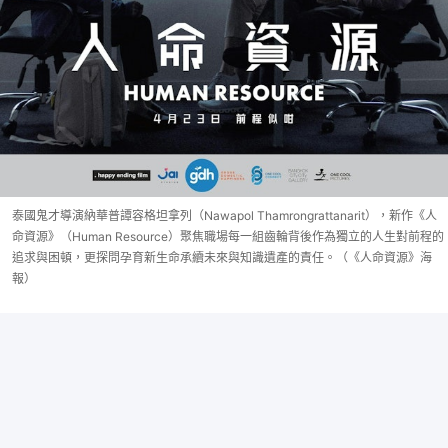
泰國鬼才導演納華普譚容格坦拿列（Nawapol Thamrongrattanarit），新作《人
命資源》（Human Resource）聚焦職場每一組齒輪背後作為獨立的人生對前程的
追求與困頓，更探問孕育新生命承續未來與知識遺產的責任。（《人命資源》海
報）