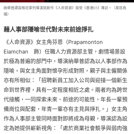
納華普譚容格坦拿列導演就新作《人命資源》接受《香港01》專訪。（莫匡堯
攝）
藉人事部隱喻世代對未來前途掙扎
《人命資源》女主角芬恩（Prapamonton 
Eiamchan　飾）任職人力資源部主管，劇情場景設
於極為普遍的部門中，導演納華普認為以人事部作為
隱喻，與女主角面對懷孕形成對照，親子與主僱關係
亦有所相似：「招聘新員工加入公司與迎接一個新生
命到世界裡，具有一定程度相近之處。兩者均為跨世
代接觸，一同探索未來、前途的可能性，年長一輩預
備崗位與配套，年青一輩亦有主見與掙扎。」女主角
作為人事部主管同時面對即將成為母親，導演認為設
定為她提供嶄新視角：「處於商業社會競爭與弱肉強