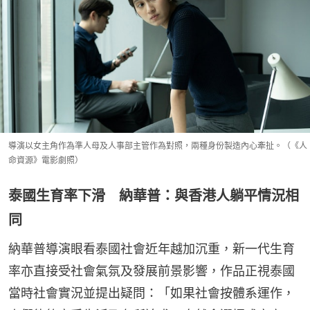
導演以女主角作為準人母及人事部主管作為對照，兩種身份製造內心牽扯。（《人
命資源》電影劇照）
泰國生育率下滑 納華普：與香港人躺平情況相
同
納華普導演眼看泰國社會近年越加沉重，新一代生育
率亦直接受社會氣氛及發展前景影響，作品正視泰國
當時社會實況並提出疑問：「如果社會按體系運作，