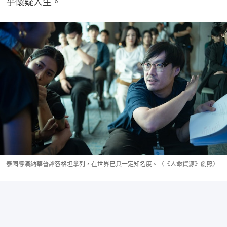
乎懷疑人生。
泰國導演納華普譚容格坦拿列，在世界已具一定知名度。（《人命資源》劇照）