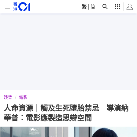
繁
|
简
娛樂
電影
人命資源｜觸及生死墮胎禁忌 導演納
華普︰電影應製造思辯空間