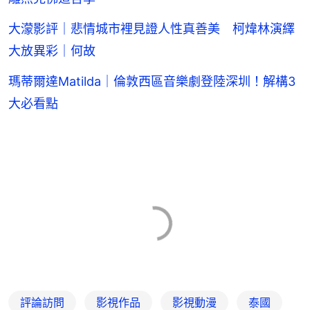
大濛影評｜悲情城市裡見證人性真善美 柯煒林演繹
大放異彩｜何故
瑪蒂爾達Matilda｜倫敦西區音樂劇登陸深圳！解構3
大必看點
評論訪問
影視作品
影視動漫
泰國