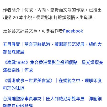
作者簡介︱何故，內向、憂鬱而文靜的作家，已推出
超過 20 本小說。從電影和打邊爐領悟人生道理。
更多藝文評論文章，可參看作者
Facebook
五月展覽｜莫奈真跡抵港、蒙娜麗莎沉浸展、紐約大
都會珠寶展
《寒戰1994》集合香港電影全盛期優點 星光熠熠充
滿娛樂性｜何故
《香港故事－世界美食堂》｜在規範之中，理解印度
料理的味道
台灣雕塑家李真專訪｜匠人到威尼斯雙年展 渾圓銅
雕照見佛道哲學