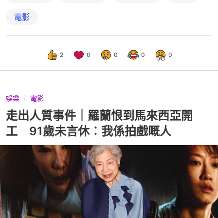
電影
2
0
0
0
0
娛樂
電影
走出人質事件｜羅蘭恨到馬來西亞開
工 91歲未言休︰我係拍戲嘅人