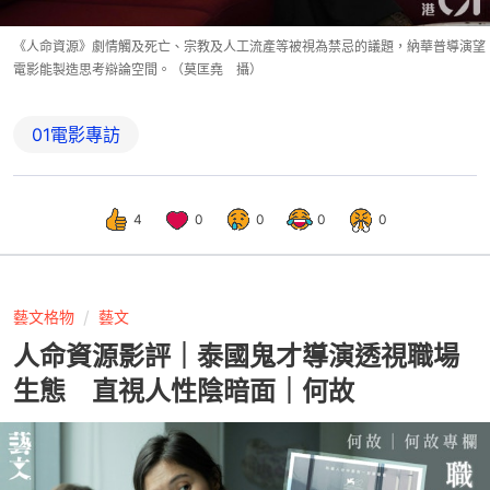
《人命資源》劇情觸及死亡、宗教及人工流產等被視為禁忌的議題，納華普導演望
電影能製造思考辯論空間。（莫匡堯 攝）
01電影專訪
4
0
0
0
0
藝文格物
藝文
人命資源影評｜泰國鬼才導演透視職場
生態 直視人性陰暗面｜何故